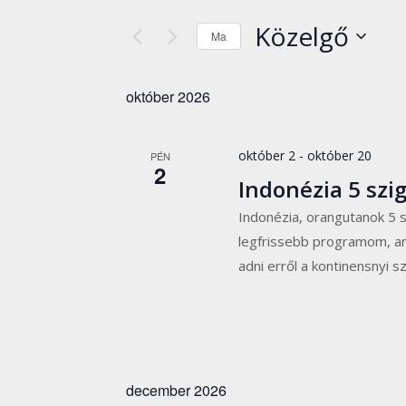
és
keresőszót.
Közelgő
nézet
Ma
Keresse
választás
Dátum
meg
kiválasztása.
a
október 2026
Események
-
október 2
-
október 20
PÉN
t
2
a
Indonézia 5 szi
keresőszóval.
Indonézia, orangutanok 5 
legfrissebb programom, am
adni erről a kontinensnyi s
december 2026