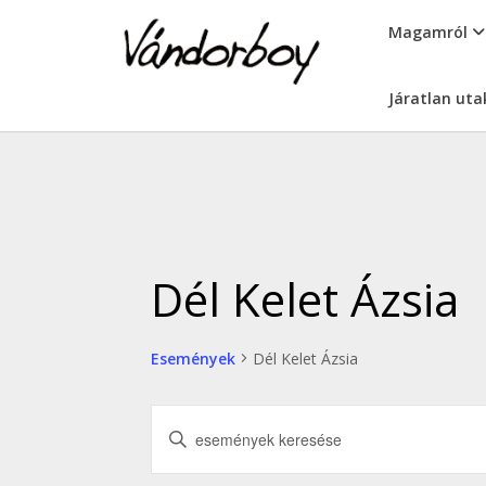
Skip
vandorboy
Magamról
to
content
Járatlan uta
Dél Kelet Ázsia
Események
Dél Kelet Ázsia
Események
Írja
keresése
be
a