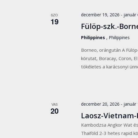
december 19, 2026
-
január 
SZO
19
Fülöp-szk.-Born
Philippines
, Philippines
Borneo, orángután A Fülöp
körutat, Boracay, Coron, El
tökéletes a karácsonyi ün
december 20, 2026
-
január 
VAS
20
Laosz-Vietnam
Kambodzsa Angkor Wat és
Thaiföld 2-3 hetes rapid k