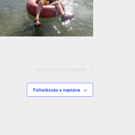
Következő
Események
Feliratkozás a naptárra