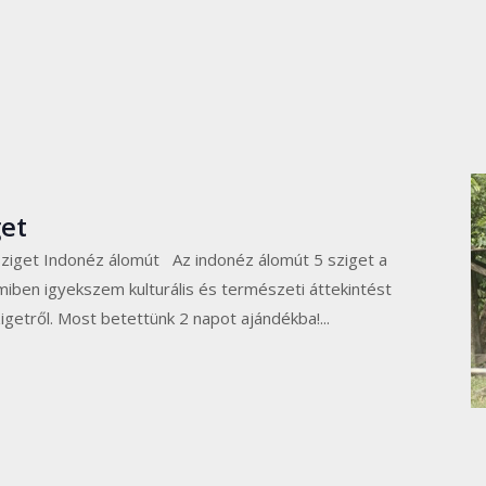
get
sziget Indonéz álomút Az indonéz álomút 5 sziget a
iben igyekszem kulturális és természeti áttekintést
zigetről. Most betettünk 2 napot ajándékba!...