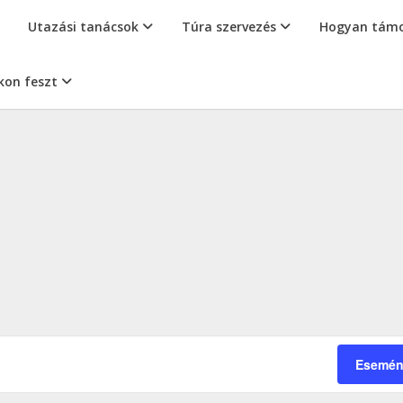
Utazási tanácsok
Túra szervezés
Hogyan támo
kon feszt
Esemén