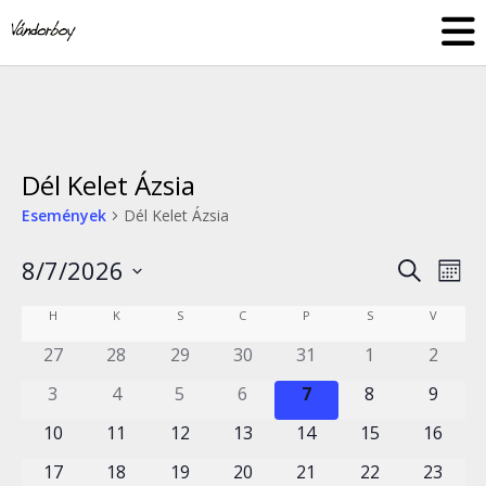
Skip
vandorboy
to
content
Dél Kelet Ázsia
Események
Dél Kelet Ázsia
8/7/2026
Esemé
Es
Keresett
Hóna
kifejezés
néz
Dátum
keresé
Események
HÉTFŐ
KEDD
SZERDA
CSÜTÖRTÖK
PÉNTEK
SZOMBAT
VASÁRN
H
K
S
C
P
S
V
nav
kiválasztása.
és
naptár
0
0
0
0
0
0
0
27
28
29
30
31
1
2
nézet
események
események
események
események
események
események
esemé
0
0
0
0
0
0
0
3
4
5
6
7
8
9
válasz
események
események
események
események
események
események
esemé
0
0
0
0
0
0
0
10
11
12
13
14
15
16
események
események
események
események
események
események
esemén
0
0
0
0
0
0
0
17
18
19
20
21
22
23