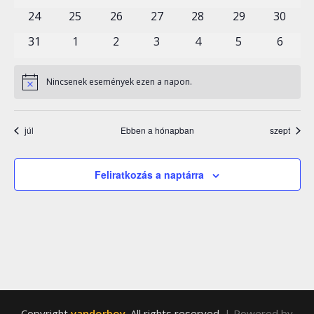
események
események
események
események
események
események
esemén
0
0
0
0
0
0
0
24
25
26
27
28
29
30
események
események
események
események
események
események
esemén
0
0
0
0
0
0
0
31
1
2
3
4
5
6
események
események
események
események
események
események
esemé
Nincsenek események ezen a napon.
Notice
júl
Ebben a hónapban
szept
Feliratkozás a naptárra
Copyright
vandorboy
. All rights reserved.
| Powered by