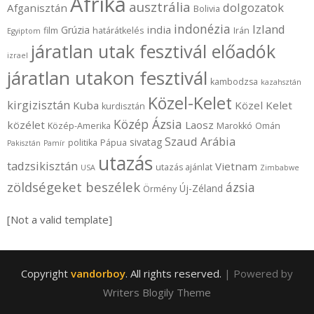
Afrika
ausztrália
dolgozatok
Afganisztán
Bolivia
indonézia
Izland
india
Grúzia
film
határátkelés
Irán
Egyiptom
járatlan utak fesztivál előadók
izrael
járatlan utakon fesztivál
kambodzsa
kazahsztán
Közel-Kelet
kirgizisztán
Kuba
Közel Kelet
kurdisztán
Közép Ázsia
közélet
Laosz
Közép-Amerika
Marokkó
Omán
Szaud Arábia
sivatag
politika
Pápua
Pakisztán
Pamír
utazás
tadzsikisztán
Vietnam
utazás ajánlat
USA
Zimbabwe
zöldségeket beszélek
ázsia
Új-Zéland
Örmény
[Not a valid template]
Copyright
vandorboy
. All rights reserved.
| Powered by
Writers Blogily Theme