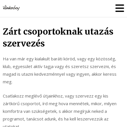
Skip
vandorboy
to
content
Zárt csoportoknak utazás
szervezés
Ha van már egy kialakult baráti köröd, vagy egy közösség,
klub, egyesület aktív tagja vagy és szeretsz szervezni, és
magad is utazni kedvezménnyel vagy ingyen, akkor keress
meg.
Csatlakozz meglévő útjainkhoz, vagy szervezz egy kis
zártkörű csoportot, írd meg hova mennétek, mikor, milyen
komfortra van szükségetek, s akkor megírjuk neked a
programot, tanácsot adunk, és ha kell leszervezzük az
utatokat.