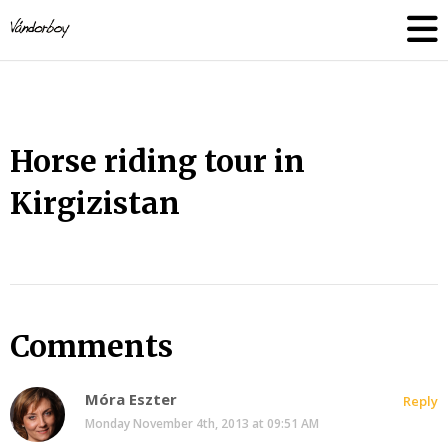
Skip
vandorboy
to
content
Horse riding tour in
Kirgizistan
Comments
Móra Eszter
Reply
Monday November 4th, 2013 at 09:51 AM