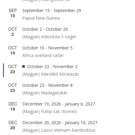
SEP
September 15
-
September 29
15
Papua New Guinea
OCT
October 2
-
October 20
2
(Magyar) Indonézia 5 sziget
OCT
October 10
-
November 5
10
Africa overland safari
OCT
Featured
October 23
-
November 2
23
(Magyar) Marokkó körutazás
OCT
October 23
-
November 8
23
(Magyar) Madagaszkár
DEC
December 19, 2026
-
January 6, 2027
19
(Magyar) Fülöp-szk.-Borneó
DEC
December 20, 2026
-
January 10, 2027
20
(Magyar) Laosz-Vietnam-Kambodzsa.