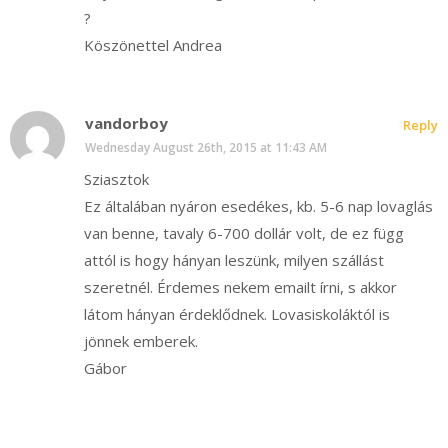
?
Köszönettel Andrea
vandorboy
Reply
Wednesday August 26th, 2015 at 11:43 AM
Sziasztok
Ez általában nyáron esedékes, kb. 5-6 nap lovaglás
van benne, tavaly 6-700 dollár volt, de ez függ
attól is hogy hányan leszünk, milyen szállást
szeretnél. Érdemes nekem emailt írni, s akkor
látom hányan érdeklődnek. Lovasiskoláktól is
jönnek emberek.
Gábor