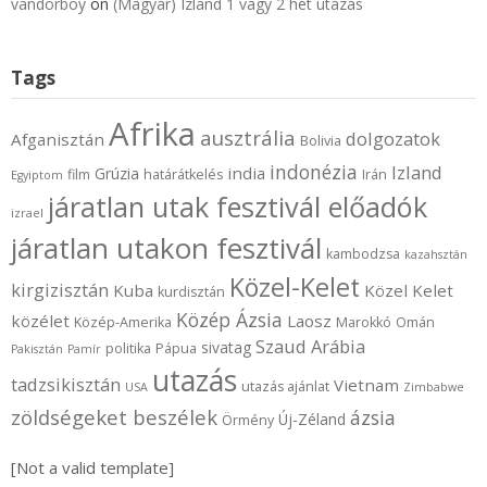
vandorboy
on
(Magyar) Izland 1 vagy 2 hét utazás
Tags
Afrika
ausztrália
dolgozatok
Afganisztán
Bolivia
indonézia
Izland
india
Grúzia
film
határátkelés
Irán
Egyiptom
járatlan utak fesztivál előadók
izrael
járatlan utakon fesztivál
kambodzsa
kazahsztán
Közel-Kelet
kirgizisztán
Kuba
Közel Kelet
kurdisztán
Közép Ázsia
közélet
Laosz
Közép-Amerika
Marokkó
Omán
Szaud Arábia
sivatag
politika
Pápua
Pakisztán
Pamír
utazás
tadzsikisztán
Vietnam
utazás ajánlat
USA
Zimbabwe
zöldségeket beszélek
ázsia
Új-Zéland
Örmény
[Not a valid template]