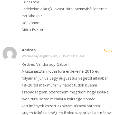
Sziasztok!
Érdekelne a kirgíz lovast túra. Mennyiből lehetne
ezt kihozni?
Köszönöm,
Móra Eszter
Andrea
Reply
Wednesday August 26th, 2015 at 11:39 AM
Kedves Vandorboy Gábor !
A kazahasztáni lovastúra érdekelne 2016 év
folyamán június vagy augusztus végétől általában
18-20 tól maximum 12 napot tudok kivenni
szabadságban. Szeretném megtudni hogy indul-e
ilyen túra illetve mennyi a költsége nomád
körülmények között szoktam túrázni sátorral,
Milyen felkészültség és fizikai állapot kell a túrához