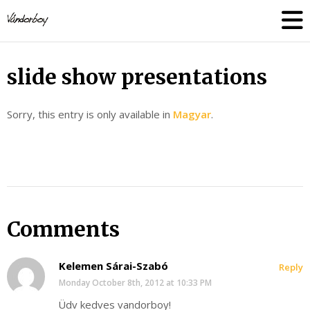
Skip
vandorboy
to
content
slide show presentations
Sorry, this entry is only available in
Magyar
.
Comments
Kelemen Sárai-Szabó
Reply
Monday October 8th, 2012 at 10:33 PM
Üdv kedves vandorboy!