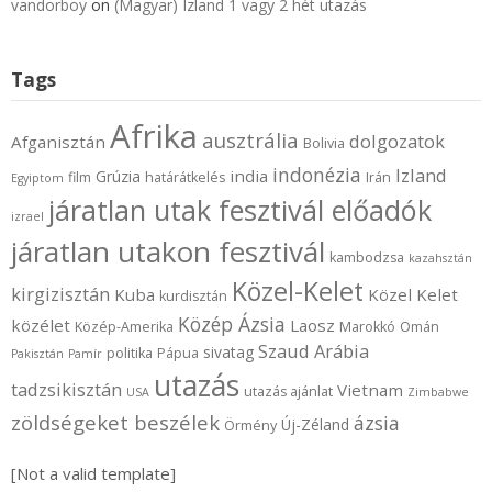
vandorboy
on
(Magyar) Izland 1 vagy 2 hét utazás
Tags
Afrika
ausztrália
dolgozatok
Afganisztán
Bolivia
indonézia
Izland
india
Grúzia
film
határátkelés
Irán
Egyiptom
járatlan utak fesztivál előadók
izrael
járatlan utakon fesztivál
kambodzsa
kazahsztán
Közel-Kelet
kirgizisztán
Kuba
Közel Kelet
kurdisztán
Közép Ázsia
közélet
Laosz
Közép-Amerika
Marokkó
Omán
Szaud Arábia
sivatag
politika
Pápua
Pakisztán
Pamír
utazás
tadzsikisztán
Vietnam
utazás ajánlat
USA
Zimbabwe
zöldségeket beszélek
ázsia
Új-Zéland
Örmény
[Not a valid template]