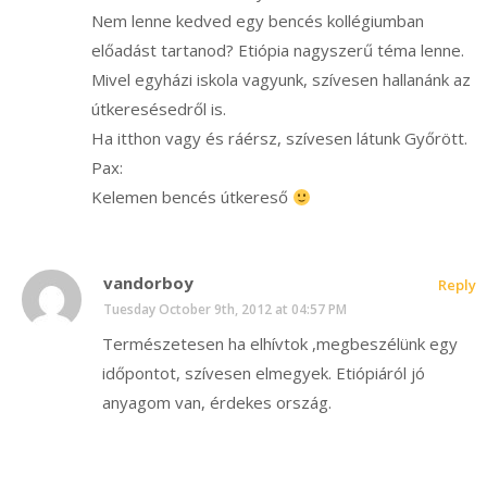
Nem lenne kedved egy bencés kollégiumban
előadást tartanod? Etiópia nagyszerű téma lenne.
Mivel egyházi iskola vagyunk, szívesen hallanánk az
útkeresésedről is.
Ha itthon vagy és ráérsz, szívesen látunk Győrött.
Pax:
Kelemen bencés útkereső
vandorboy
Reply
Tuesday October 9th, 2012 at 04:57 PM
Természetesen ha elhívtok ,megbeszélünk egy
időpontot, szívesen elmegyek. Etiópiáról jó
anyagom van, érdekes ország.