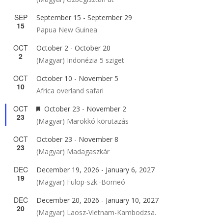
SEP
September 15
-
September 29
15
Papua New Guinea
OCT
October 2
-
October 20
2
(Magyar) Indonézia 5 sziget
OCT
October 10
-
November 5
10
Africa overland safari
OCT
Featured
October 23
-
November 2
23
(Magyar) Marokkó körutazás
OCT
October 23
-
November 8
23
(Magyar) Madagaszkár
DEC
December 19, 2026
-
January 6, 2027
19
(Magyar) Fülöp-szk.-Borneó
DEC
December 20, 2026
-
January 10, 2027
20
(Magyar) Laosz-Vietnam-Kambodzsa.