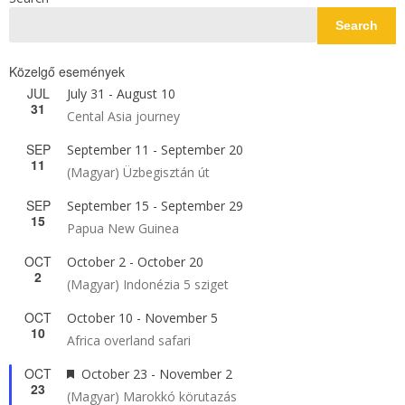
Search
Közelgő események
JUL
July 31
-
August 10
31
Cental Asia journey
SEP
September 11
-
September 20
11
(Magyar) Üzbegisztán út
SEP
September 15
-
September 29
15
Papua New Guinea
OCT
October 2
-
October 20
2
(Magyar) Indonézia 5 sziget
OCT
October 10
-
November 5
10
Africa overland safari
OCT
Featured
October 23
-
November 2
23
(Magyar) Marokkó körutazás