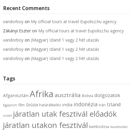
Recent Comments
vandorboy
on
My official tours at travel Eupolisz.hu agency
Zákányi Eszter
on
My official tours at travel Eupolisz.hu agency
vandorboy
on
(Magyar) Izland 1 vagy 2 hét utazás
vandorboy
on
(Magyar) Izland 1 vagy 2 hét utazás
vandorboy
on
(Magyar) Izland 1 vagy 2 hét utazás
Tags
Afrika
ausztrália
dolgozatok
Afganisztán
Bolivia
indonézia
Izland
india
Grúzia
film
határátkelés
Irán
Egyiptom
járatlan utak fesztivál előadók
izrael
járatlan utakon fesztivál
kambodzsa
kazahsztán