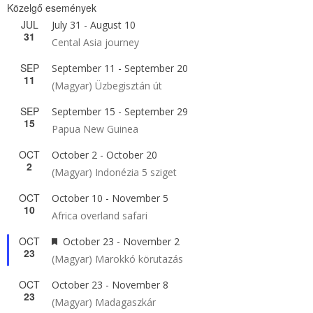
Közelgő események
JUL
July 31
-
August 10
31
Cental Asia journey
SEP
September 11
-
September 20
11
(Magyar) Üzbegisztán út
SEP
September 15
-
September 29
15
Papua New Guinea
OCT
October 2
-
October 20
2
(Magyar) Indonézia 5 sziget
OCT
October 10
-
November 5
10
Africa overland safari
OCT
Featured
October 23
-
November 2
23
(Magyar) Marokkó körutazás
OCT
October 23
-
November 8
23
(Magyar) Madagaszkár