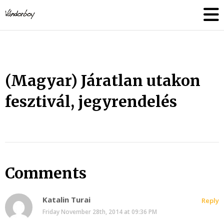
Skip
vandorboy
to
content
(Magyar) Járatlan utakon
fesztivál, jegyrendelés
Comments
Katalin Turai
Reply
Friday November 28th, 2014 at 09:36 PM