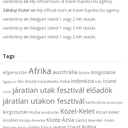
vandorboy
on
My official tours at travel Eupolisz.hu agency
Zákányi Eszter
on
My official tours at travel Eupolisz.hu agency
vandorboy
on
(Magyar) Izland 1 vagy 2 hét utazás
vandorboy
on
(Magyar) Izland 1 vagy 2 hét utazás
vandorboy
on
(Magyar) Izland 1 vagy 2 hét utazás
Tags
Afrika
ausztrália
dolgozatok
Afganisztán
Bolivia
indonézia
Izland
india
Grúzia
film
határátkelés
Irán
Egyiptom
járatlan utak fesztivál előadók
izrael
járatlan utakon fesztivál
kambodzsa
kazahsztán
Közel-Kelet
kirgizisztán
Kuba
Közel Kelet
kurdisztán
Közép Ázsia
közélet
Laosz
Közép-Amerika
Marokkó
Omán
Szaud Arábia
sivatag
politika
Pápua
Pakisztán
Pamír