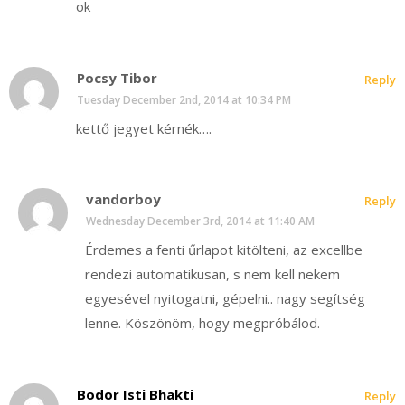
ok
Pocsy Tibor
Reply
Tuesday December 2nd, 2014 at 10:34 PM
kettő jegyet kérnék….
vandorboy
Reply
Wednesday December 3rd, 2014 at 11:40 AM
Érdemes a fenti űrlapot kitölteni, az excellbe
rendezi automatikusan, s nem kell nekem
egyesével nyitogatni, gépelni.. nagy segítség
lenne. Köszönöm, hogy megpróbálod.
Bodor Isti Bhakti
Reply