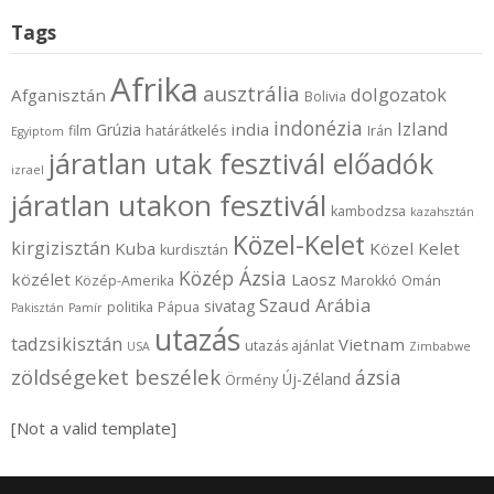
Tags
Afrika
ausztrália
dolgozatok
Afganisztán
Bolivia
indonézia
Izland
india
Grúzia
film
határátkelés
Irán
Egyiptom
járatlan utak fesztivál előadók
izrael
járatlan utakon fesztivál
kambodzsa
kazahsztán
Közel-Kelet
kirgizisztán
Kuba
Közel Kelet
kurdisztán
Közép Ázsia
közélet
Laosz
Közép-Amerika
Marokkó
Omán
Szaud Arábia
sivatag
politika
Pápua
Pakisztán
Pamír
utazás
tadzsikisztán
Vietnam
utazás ajánlat
USA
Zimbabwe
zöldségeket beszélek
ázsia
Új-Zéland
Örmény
[Not a valid template]