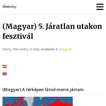
Skip
vandorboy
to
content
(Magyar) 5. Járatlan utakon
fesztivál
Sorry, this entry is only available in
Magyar
.
(Magyar) A térképen látod merre jártam