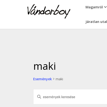
Skip
vandorboy
Magamról
to
content
Járatlan uta
maki
Események
maki
Események
Írja
keresése
be
a