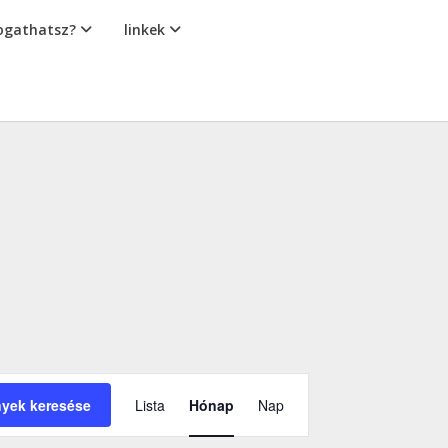
gathatsz?
linkek
Esemény
yek keresése
Lista
Hónap
Nap
nézet
navigáció