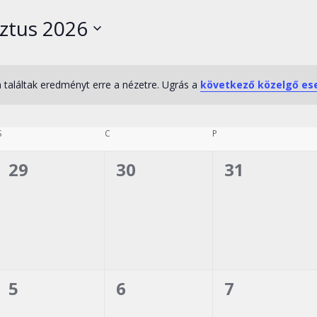
ztus 2026
.
találtak eredményt erre a nézetre. Ugrás a
következő közelgő e
Notice
SZERDA
CSÜTÖRTÖK
PÉNTEK
S
C
P
0
0
0
29
30
31
esemény,
esemény,
esemény,
0
0
0
5
6
7
esemény,
esemény,
esemény,