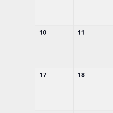
0
0
10
11
esemény,
esemény,
0
0
17
18
esemény,
esemény,