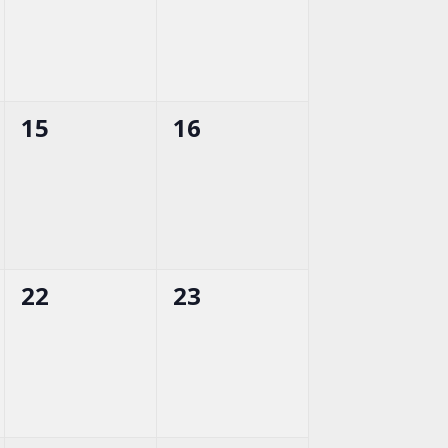
0
0
15
16
esemény,
esemény,
0
0
22
23
esemény,
esemény,