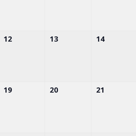
0
0
0
12
13
14
esemény,
esemény,
esemény,
0
0
0
19
20
21
esemény,
esemény,
esemény,