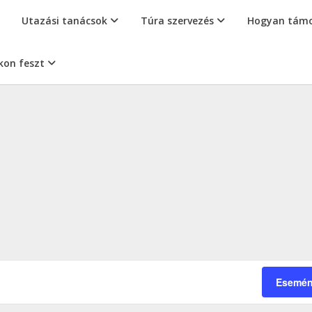
Utazási tanácsok
Túra szervezés
Hogyan támo
kon feszt
Esemén