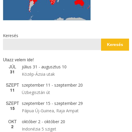
Keresés
Keresés
Utazz velem ide!
JÚL
július 31
-
augusztus 10
31
Közép-Ázsia utak
SZEPT
szeptember 11
-
szeptember 20
11
Üzbegisztán út
SZEPT
szeptember 15
-
szeptember 29
15
Pápua Új-Guinea, Raja Ampat
OKT
október 2
-
október 20
2
Indonézia 5 sziget