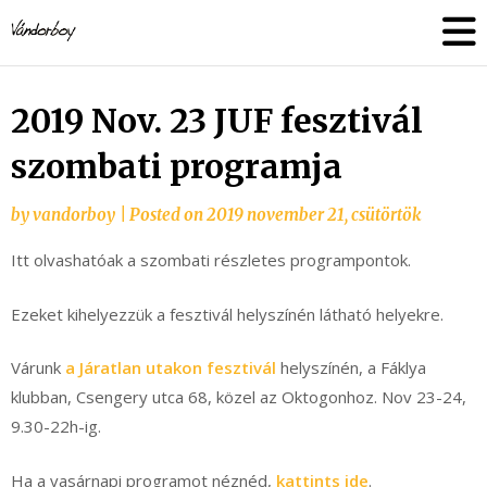
Skip
vandorboy
to
content
2019 Nov. 23 JUF fesztivál
szombati programja
by
vandorboy
|
Posted on
2019 november 21, csütörtök
Itt olvashatóak a szombati részletes programpontok.
Ezeket kihelyezzük a fesztivál helyszínén látható helyekre.
Várunk
a Járatlan utakon fesztivál
helyszínén, a Fáklya
klubban, Csengery utca 68, közel az Oktogonhoz. Nov 23-24,
9.30-22h-ig.
Ha a vasárnapi programot néznéd,
kattints ide
.