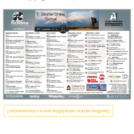
[:en]Vandorboy's travel blogs[:hu]Az utazási blogom[:]