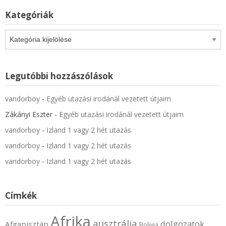
Kategóriák
Kategóriák
Legutóbbi hozzászólások
vandorboy
-
Egyéb utazási irodánál vezetett útjaim
Zákányi Eszter
-
Egyéb utazási irodánál vezetett útjaim
vandorboy
-
Izland 1 vagy 2 hét utazás
vandorboy
-
Izland 1 vagy 2 hét utazás
vandorboy
-
Izland 1 vagy 2 hét utazás
Címkék
Afrika
ausztrália
dolgozatok
Afganisztán
Bolivia