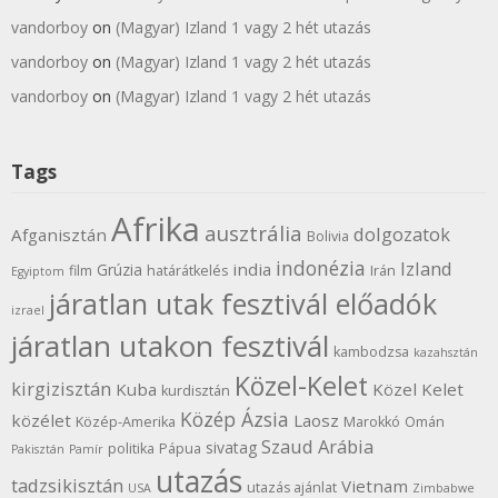
vandorboy
on
(Magyar) Izland 1 vagy 2 hét utazás
vandorboy
on
(Magyar) Izland 1 vagy 2 hét utazás
vandorboy
on
(Magyar) Izland 1 vagy 2 hét utazás
Tags
Afrika
ausztrália
dolgozatok
Afganisztán
Bolivia
indonézia
Izland
india
Grúzia
film
határátkelés
Irán
Egyiptom
járatlan utak fesztivál előadók
izrael
járatlan utakon fesztivál
kambodzsa
kazahsztán
Közel-Kelet
kirgizisztán
Kuba
Közel Kelet
kurdisztán
Közép Ázsia
közélet
Laosz
Közép-Amerika
Marokkó
Omán
Szaud Arábia
sivatag
politika
Pápua
Pakisztán
Pamír
utazás
tadzsikisztán
Vietnam
utazás ajánlat
USA
Zimbabwe