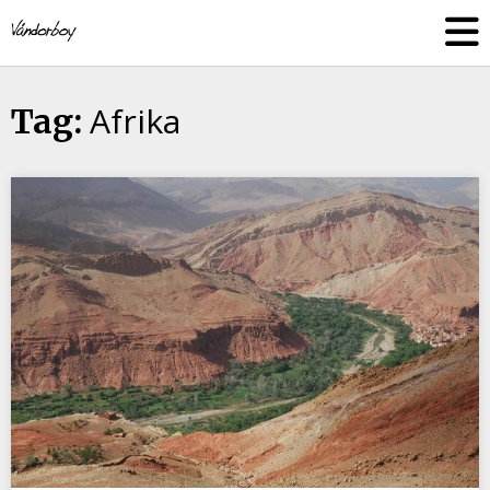
Skip
vandorboy
to
content
Afrika
Tag: