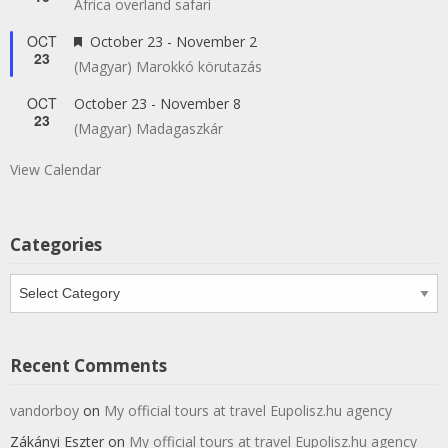
Africa overland safari
OCT
Featured
October 23
-
November 2
23
(Magyar) Marokkó körutazás
OCT
October 23
-
November 8
23
(Magyar) Madagaszkár
View Calendar
Categories
Categories
Recent Comments
vandorboy
on
My official tours at travel Eupolisz.hu agency
Zákányi Eszter
on
My official tours at travel Eupolisz.hu agency