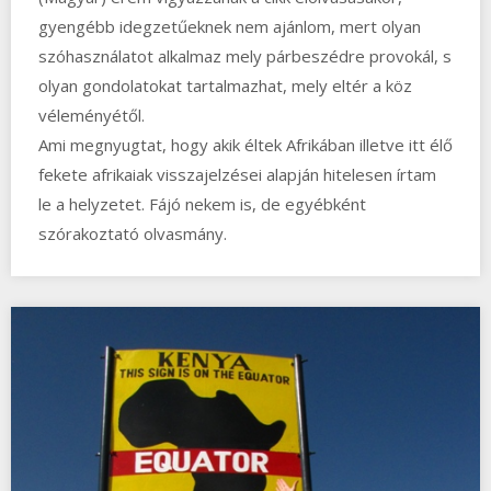
gyengébb idegzetűeknek nem ajánlom, mert olyan
szóhasználatot alkalmaz mely párbeszédre provokál, s
olyan gondolatokat tartalmazhat, mely eltér a köz
véleményétől.
Ami megnyugtat, hogy akik éltek Afrikában illetve itt élő
fekete afrikaiak visszajelzései alapján hitelesen írtam
le a helyzetet. Fájó nekem is, de egyébként
szórakoztató olvasmány.