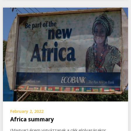
February 2, 2022
Africa summary
(Magyar) érem vigyázzanak a cikk elolvasásakor,