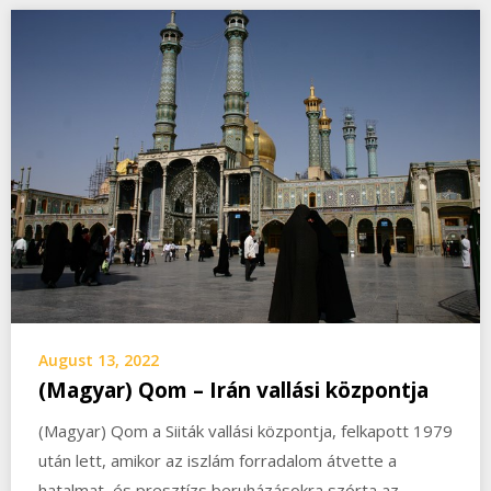
August 13, 2022
(Magyar) Qom – Irán vallási központja
(Magyar) Qom a Siiták vallási központja, felkapott 1979
után lett, amikor az iszlám forradalom átvette a
hatalmat, és presztízs beruházásokra szórta az