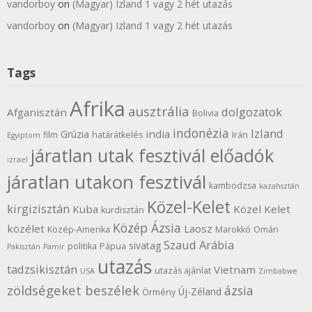
vandorboy
on
(Magyar) Izland 1 vagy 2 hét utazás
vandorboy
on
(Magyar) Izland 1 vagy 2 hét utazás
Tags
Afrika
ausztrália
dolgozatok
Afganisztán
Bolivia
indonézia
Izland
india
Grúzia
film
határátkelés
Irán
Egyiptom
járatlan utak fesztivál előadók
izrael
járatlan utakon fesztivál
kambodzsa
kazahsztán
Közel-Kelet
kirgizisztán
Kuba
Közel Kelet
kurdisztán
Közép Ázsia
közélet
Laosz
Közép-Amerika
Marokkó
Omán
Szaud Arábia
sivatag
politika
Pápua
Pakisztán
Pamír
utazás
tadzsikisztán
Vietnam
utazás ajánlat
USA
Zimbabwe
zöldségeket beszélek
ázsia
Új-Zéland
Örmény