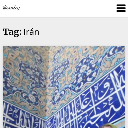
Skip
vandorboy
to
content
Irán
Tag: