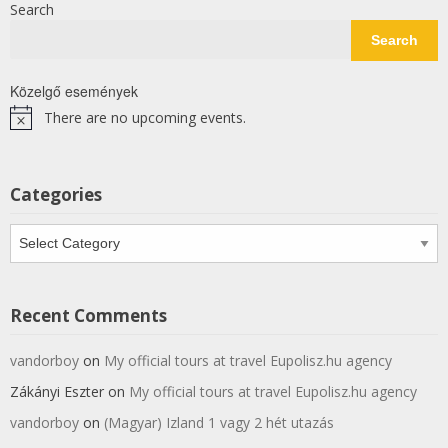
Search
Search
Közelgő események
There are no upcoming events.
Notice
Categories
Categories
Recent Comments
vandorboy
on
My official tours at travel Eupolisz.hu agency
Zákányi Eszter
on
My official tours at travel Eupolisz.hu agency
vandorboy
on
(Magyar) Izland 1 vagy 2 hét utazás