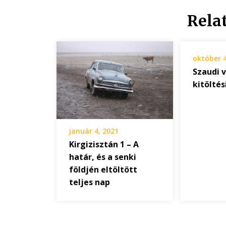
Rela
október 4
Szaudi 
kitölté
január 4, 2021
Kirgizisztán 1 – A
határ, és a senki
földjén eltöltött
teljes nap