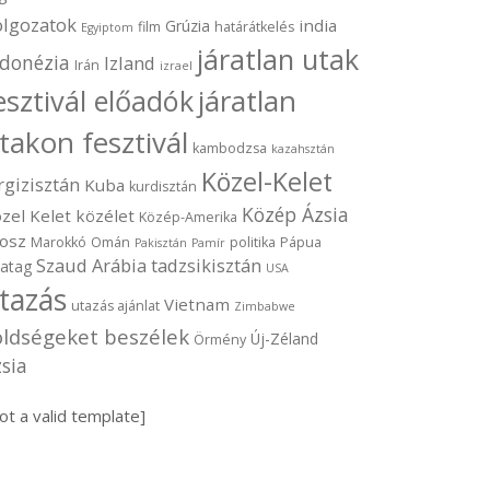
olgozatok
india
Grúzia
film
határátkelés
Egyiptom
járatlan utak
ndonézia
Izland
Irán
izrael
járatlan
esztivál előadók
takon fesztivál
kambodzsa
kazahsztán
Közel-Kelet
rgizisztán
Kuba
kurdisztán
Közép Ázsia
zel Kelet
közélet
Közép-Amerika
osz
Marokkó
Omán
politika
Pápua
Pakisztán
Pamír
Szaud Arábia
tadzsikisztán
vatag
USA
tazás
Vietnam
utazás ajánlat
Zimbabwe
öldségeket beszélek
Új-Zéland
Örmény
sia
ot a valid template]