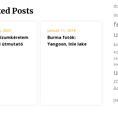
d
ted Posts
i
f
, 2021
január 11, 2014
u
vízumkérelem
Burma fotók:
si útmutató
Yangoon, Inle lake
ki
Kö
La
si
u
z
áz
[N