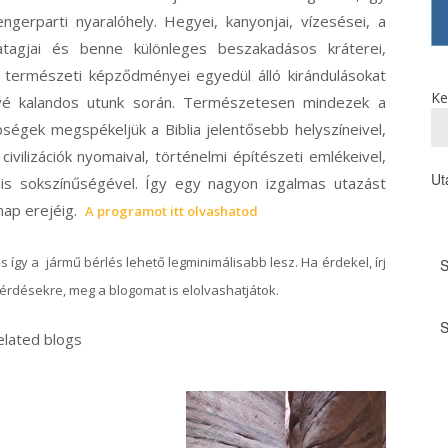
engerparti nyaralóhely. Hegyei, kanyonjai, vízesései, a
vatagjai és benne különleges beszakadásos kráterei,
, természeti képződményei egyedül álló kirándulásokat
Ke
vé kalandos utunk során. Természetesen mindezek a
ségek megspékeljük a Biblia jelentősebb helyszíneivel,
ivilizációk nyomaival, történelmi építészeti emlékeivel,
Ut
lis sokszínűségével. Így egy nagyon izgalmas utazást
 nap erejéig.
A programot itt olvashatod
s így a jármű bérlés lehető legminimálisabb lesz. Ha érdekel, írj
érdésekre, meg a blogomat is elolvashatjátok.
elated blogs