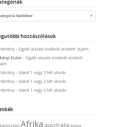
ategóriák
tegóriák
egutóbbi hozzászólások
ndorboy
-
Egyéb utazási irodánál vezetett útjaim
kányi Eszter
-
Egyéb utazási irodánál vezetett
jaim
ndorboy
-
Izland 1 vagy 2 hét utazás
ndorboy
-
Izland 1 vagy 2 hét utazás
ndorboy
-
Izland 1 vagy 2 hét utazás
ímkék
Afrika
ausztrália
ganisztán
Bolivia