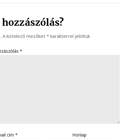
 hozzászólás?
.
A kötelező mezőket
*
karakterrel jelöltük
zzászólás
*
ail cím
*
Honlap