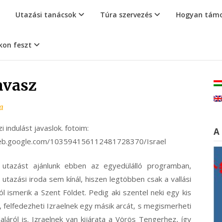
Utazási tanácsok
Túra szervezés
Hogyan támo
kon feszt
tavasz
a
 indulást javaslok. fotoim:
A
web.google.com/103594156112481728370/Israel
utazást ajánlunk ebben az egyedülálló programban,
utazási iroda sem kínál, hiszen legtöbben csak a vallási
ól ismerik a Szent Földet. Pedig aki szentel neki egy kis
, felfedezheti Izraelnek egy másik arcát, s megismerheti
láról is. Izraelnek van kijárata a Vörös Tengerhez, így