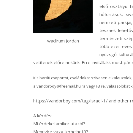
első osztályú t
hőforrások, si
nemzeti parkjai
tesznek lehető
természeti szép
wadirum Jordan
több ezer eves c
nyüzsgő kulturá
vetítenek előre nekünk. Erre invitállakk most pár
Kis baráti csoportot, családokat szívesen elkalauzolok, 
a vandorboy@freemail.hu ra vagy FB re, válaszolokat k
https://vandorboy.com/tag/israel-1/ and other r
A kérdés:
Mi érdekel amikor utazól?
Mennyire vagy terhelhető?