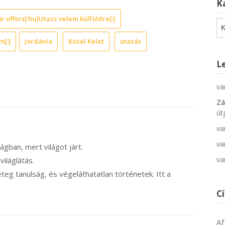
K
r offers[:hu]Utazz velem külföldre[:]
Ka
m[:]
Jordánia
Közel Kelet
utazás
L
va
Zá
út
va
va
ilágban, mert világot járt.
va
 világlátás.
eg tanulság, és végeláthatatlan történetek. Itt a
C
Af