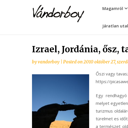
Skip
vandorboy
Magamról
to
content
Járatlan uta
Izrael, Jordánia, ősz, 
by
vandorboy
|
Posted on
2010 október 27, szerd
Őszi vagy tavaszi
https://picasa
Egy rendhagyó 
melyet egyetlen 
turizmus oldalár
türelmet es időt
a természet olda