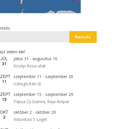
resés
Keresés
azz velem ide!
JÚL
július 31
-
augusztus 10
31
Közép-Ázsia utak
SZEPT
szeptember 11
-
szeptember 20
11
Üzbegisztán út
SZEPT
szeptember 15
-
szeptember 29
15
Pápua Új-Guinea, Raja Ampat
OKT
október 2
-
október 20
2
Indonézia 5 sziget