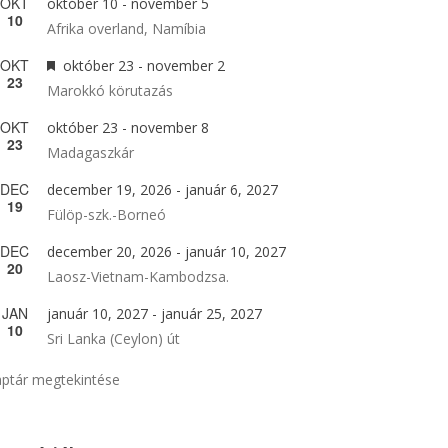
OKT
október 10
-
november 5
10
Afrika overland, Namíbia
OKT
Kiemelt
október 23
-
november 2
23
Marokkó körutazás
OKT
október 23
-
november 8
23
Madagaszkár
DEC
december 19, 2026
-
január 6, 2027
19
Fülöp-szk.-Borneó
DEC
december 20, 2026
-
január 10, 2027
20
Laosz-Vietnam-Kambodzsa.
JAN
január 10, 2027
-
január 25, 2027
10
Sri Lanka (Ceylon) út
ptár megtekintése