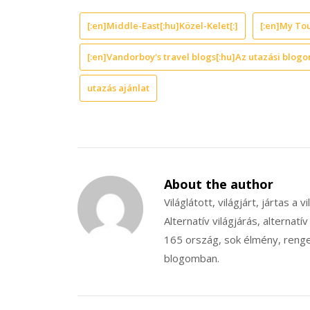
[:en]Middle-East[:hu]Közel-Kelet[:]
[:en]My Tou
[:en]Vandorboy's travel blogs[:hu]Az utazási blogo
utazás ajánlat
About the author
Világlátott, világjárt, jártas a v
Alternatív világjárás, alternatív
165 ország, sok élmény, renget
blogomban.