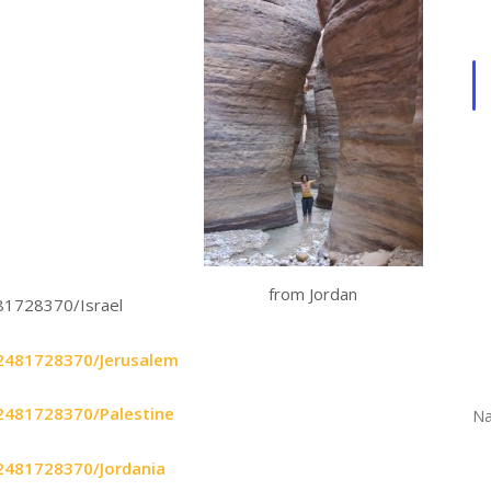
from Jordan
81728370/Israel
2481728370/Jerusalem
2481728370/Palestine
Na
2481728370/Jordania