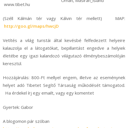
Omán, Masirah_island
www.tibet.hu
(Széll Kálmán tér vagy Kálvin tér mellett) MAP:
http://goo.gl/maps/hwcjD
Vetítés a világ turistái által kevésbé felfedezett helyeire
kalauzolja el a látogatókat, bepillantást engedve a helyiek
életébe egy igazi kalandozó világutazó élménybeszámolóján
keresztül.
Hozzájárulás: 800-Ft mellyel engem, illetve az eseménynek
helyet adó Tibetet Segítő Társaság működését támogatod.
Ha érdekel írj egy emailt, vagy egy komentet
Gyertek: Gabor
A blogomon pár szóban