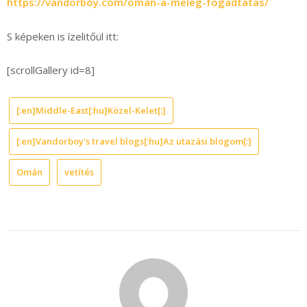
https://vandorboy.com/oman-a-meleg-fogadtatas/
S képeken is ízelitőül itt:
[scrollGallery id=8]
[:en]Middle-East[:hu]Közel-Kelet[:]
[:en]Vandorboy's travel blogs[:hu]Az utazási blogom[:]
Omán
vetítés