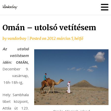
Skip
vandorboy
to
content
Omán – utolsó vetítésem
by
vandorboy
|
Posted on
2012 március 5, hétfő
Az utolsó
vetítésem
idén:
OMÁN,
December 9.
vasárnap,
16h-18h-ig,
Hely: Sambhala
tibet központ,
Attila út 123.