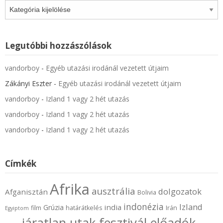
Kategóriák
Legutóbbi hozzászólások
vandorboy
-
Egyéb utazási irodánál vezetett útjaim
Zákányi Eszter
-
Egyéb utazási irodánál vezetett útjaim
vandorboy
-
Izland 1 vagy 2 hét utazás
vandorboy
-
Izland 1 vagy 2 hét utazás
vandorboy
-
Izland 1 vagy 2 hét utazás
Címkék
Afrika
ausztrália
dolgozatok
Afganisztán
Bolivia
indonézia
Izland
india
Grúzia
film
határátkelés
Irán
Egyiptom
járatlan utak fesztivál előadók