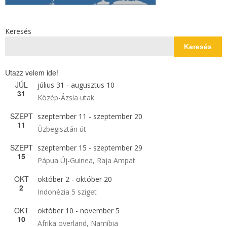
Keresés
Keresés
Utazz velem ide!
JÚL
július 31
-
augusztus 10
31
Közép-Ázsia utak
SZEPT
szeptember 11
-
szeptember 20
11
Üzbegisztán út
SZEPT
szeptember 15
-
szeptember 29
15
Pápua Új-Guinea, Raja Ampat
OKT
október 2
-
október 20
2
Indonézia 5 sziget
OKT
október 10
-
november 5
10
Afrika overland, Namíbia