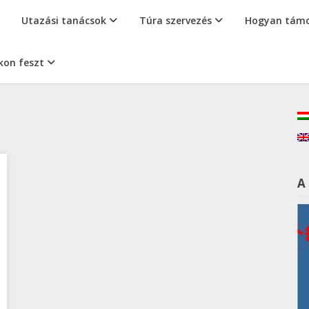
Utazási tanácsok
Túra szervezés
Hogyan támo
kon feszt
A