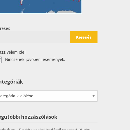
resés
Keresés
azz velem ide!
Nincsenek jövőbeni események.
tice
ategóriák
tegóriák
egutóbbi hozzászólások
ndorboy
-
Egyéb utazási irodánál vezetett útjaim