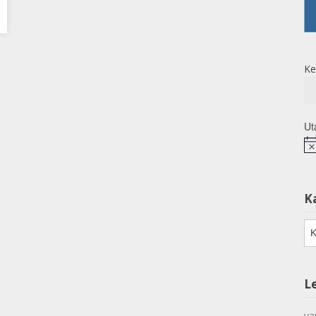
Ke
Ut
No
K
Ka
L
va