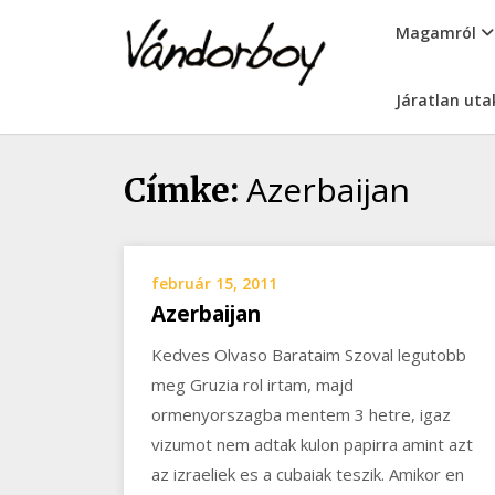
Skip
vandorboy
Magamról
to
content
Járatlan uta
Azerbaijan
Címke:
február 15, 2011
Azerbaijan
Kedves Olvaso Barataim Szoval legutobb
meg Gruzia rol irtam, majd
ormenyorszagba mentem 3 hetre, igaz
vizumot nem adtak kulon papirra amint azt
az izraeliek es a cubaiak teszik. Amikor en