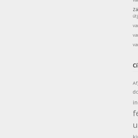
Zá
út
va
va
va
C
Af
d
i
f
u
ki