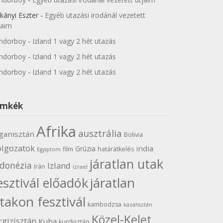
kányi Eszter
-
Egyéb utazási irodánál vezetett
jaim
ndorboy
-
Izland 1 vagy 2 hét utazás
ndorboy
-
Izland 1 vagy 2 hét utazás
ndorboy
-
Izland 1 vagy 2 hét utazás
ímkék
Afrika
ausztrália
ganisztán
Bolivia
olgozatok
india
Grúzia
film
határátkelés
Egyiptom
járatlan utak
ndonézia
Izland
Irán
izrael
járatlan
esztivál előadók
takon fesztivál
kambodzsa
kazahsztán
Közel-Kelet
rgizisztán
Kuba
kurdisztán