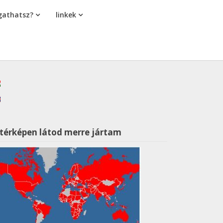
athatsz?
linkek
 térképen látod merre jártam