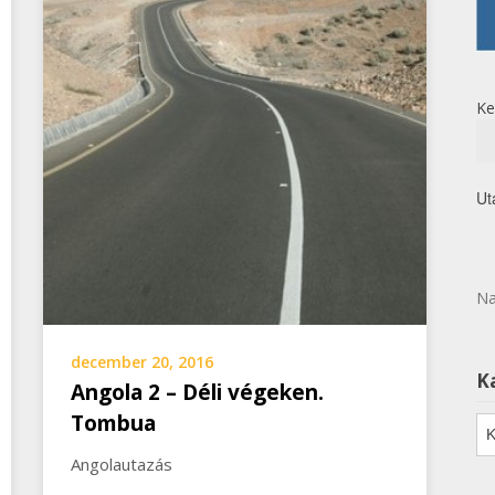
Ke
Ut
Na
december 20, 2016
K
Angola 2 – Déli végeken.
Tombua
Ka
Angolautazás