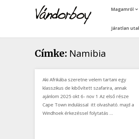
Skip
vandorboy
Magamról
to
content
Járatlan uta
Namibia
Címke:
Aki Afrikába szeretne velem tartani egy
klasszikus de kibővített szafarira, annak
ajánlom 2025 okt 6- nov 1 Az első része
Cape Town indulással itt olvasható. majd a
Windhoek érkezéssel folytatás …