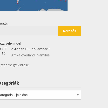
resés
Keresés
azz velem ide!
OKT
október 10
-
november 5
10
Afrika overland, Namíbia
ptár megtekintése
ategóriák
tegóriák