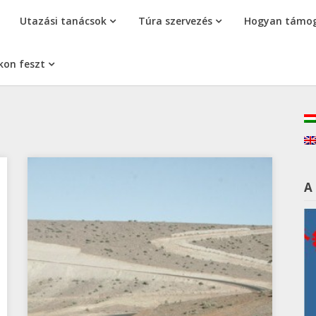
Utazási tanácsok
Túra szervezés
Hogyan támog
kon feszt
A