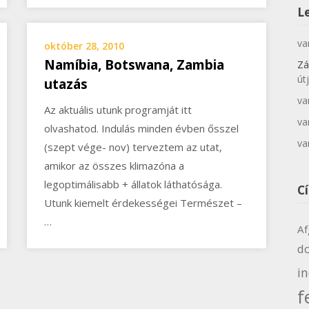
L
va
október 28, 2010
Namíbia, Botswana, Zambia
Zá
út
utazás
va
Az aktuális utunk programját itt
va
olvashatod. Indulás minden évben ősszel
va
(szept vége- nov) terveztem az utat,
amikor az összes klimazóna a
legoptimálisabb + állatok láthatósága.
C
Utunk kiemelt érdekességei Természet –
…
Af
d
i
f