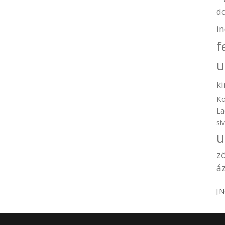
d
i
f
u
ki
Kö
La
si
u
z
áz
[N