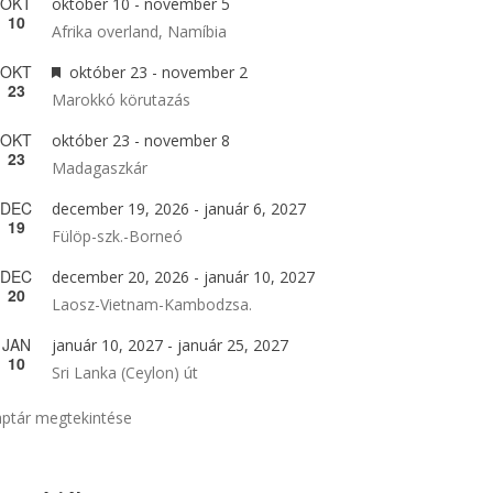
OKT
október 10
-
november 5
10
Afrika overland, Namíbia
OKT
Kiemelt
október 23
-
november 2
23
Marokkó körutazás
OKT
október 23
-
november 8
23
Madagaszkár
DEC
december 19, 2026
-
január 6, 2027
19
Fülöp-szk.-Borneó
DEC
december 20, 2026
-
január 10, 2027
20
Laosz-Vietnam-Kambodzsa.
JAN
január 10, 2027
-
január 25, 2027
10
Sri Lanka (Ceylon) út
ptár megtekintése