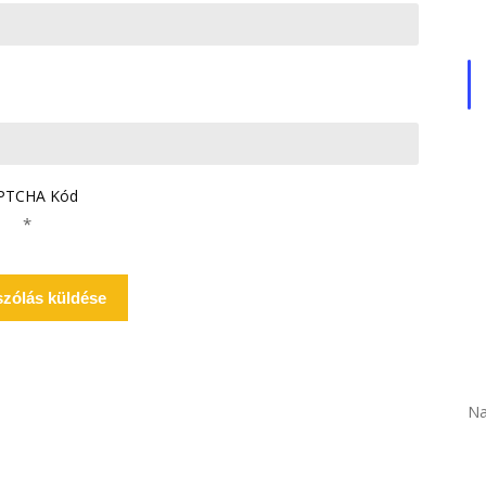
PTCHA Kód
*
Na