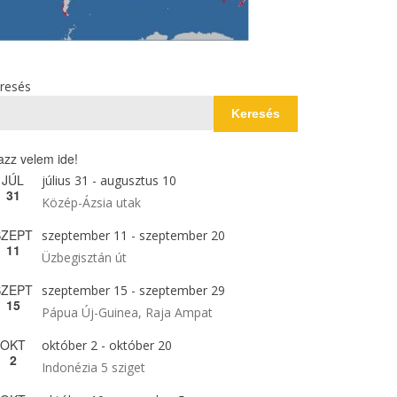
resés
Keresés
azz velem ide!
JÚL
július 31
-
augusztus 10
31
Közép-Ázsia utak
SZEPT
szeptember 11
-
szeptember 20
11
Üzbegisztán út
SZEPT
szeptember 15
-
szeptember 29
15
Pápua Új-Guinea, Raja Ampat
OKT
október 2
-
október 20
2
Indonézia 5 sziget