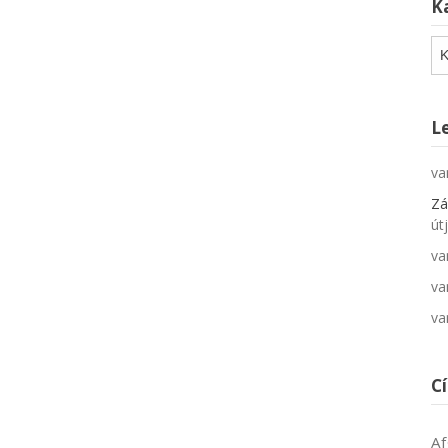
K
Ka
L
va
Zá
út
va
va
va
C
Af