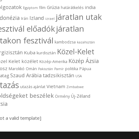
olgozatok
india
Grúzia
film
határátkelés
Egyiptom
járatlan utak
ndonézia
Izland
Irán
izrael
járatlan
esztivál előadók
takon fesztivál
kambodzsa
kazahsztán
Közel-Kelet
rgizisztán
Kuba
kurdisztán
Közép Ázsia
zel Kelet
közélet
Közép-Amerika
osz
Marokkó
Omán
politika
Pápua
Pakisztán
Pamír
Szaud Arábia
tadzsikisztán
vatag
USA
tazás
Vietnam
utazás ajánlat
Zimbabwe
öldségeket beszélek
Új-Zéland
Örmény
sia
ot a valid template]