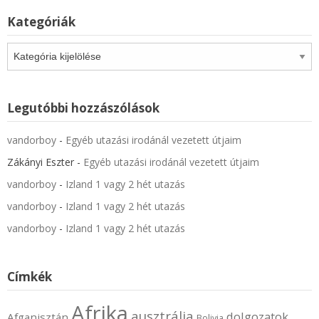
Kategóriák
Kategóriák
Legutóbbi hozzászólások
vandorboy
-
Egyéb utazási irodánál vezetett útjaim
Zákányi Eszter
-
Egyéb utazási irodánál vezetett útjaim
vandorboy
-
Izland 1 vagy 2 hét utazás
vandorboy
-
Izland 1 vagy 2 hét utazás
vandorboy
-
Izland 1 vagy 2 hét utazás
Címkék
Afrika
ausztrália
dolgozatok
Afganisztán
Bolivia