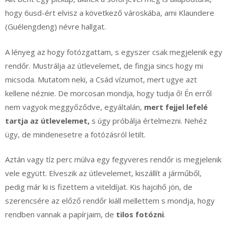
hogy 6usd-ért elvisz a következő városkába, ami Klaundere
(Guélengdeng) névre hallgat.
A lényeg az hogy fotózgattam, s egyszer csak megjelenik egy
rendőr. Mustrálja az útlevelemet, de fingja sincs hogy mi
micsoda. Mutatom neki, a Csád vízumot, mert ugye azt
kellene néznie. De morcosan mondja, hogy tudja ő! Én erről
nem vagyok meggyőződve, egyáltalán,
mert fejjel lefelé
tartja az útlevelemet,
s úgy próbálja értelmezni. Nehéz
ügy, de mindenesetre a fotózásról letilt.
Aztán vagy tíz perc múlva egy fegyveres rendőr is megjelenik
vele együtt. Elveszik az útlevelemet, kiszállít a járműből,
pedig már ki is fizettem a viteldíjat. Kis hajcihő jön, de
szerencsére az előző rendőr kiáll mellettem s mondja, hogy
rendben vannak a papírjaim, de
tilos fotózni
.