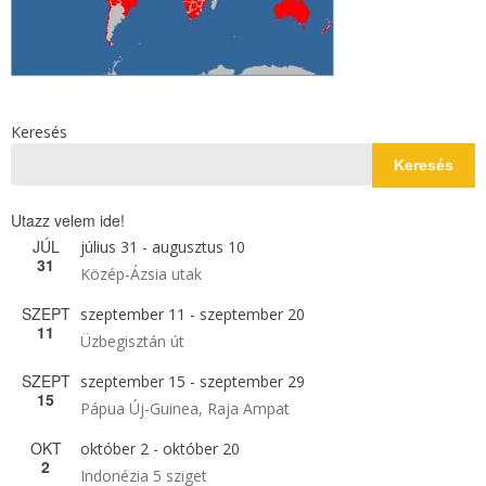
Keresés
Keresés
Utazz velem ide!
JÚL
július 31
-
augusztus 10
31
Közép-Ázsia utak
SZEPT
szeptember 11
-
szeptember 20
11
Üzbegisztán út
SZEPT
szeptember 15
-
szeptember 29
15
Pápua Új-Guinea, Raja Ampat
OKT
október 2
-
október 20
2
Indonézia 5 sziget