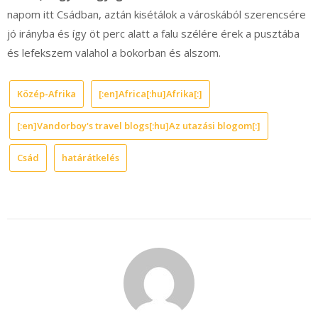
napom itt Csádban, aztán kisétálok a városkából szerencsére
jó irányba és így öt perc alatt a falu szélére érek a pusztába
és lefekszem valahol a bokorban és alszom.
Közép-Afrika
[:en]Africa[:hu]Afrika[:]
[:en]Vandorboy's travel blogs[:hu]Az utazási blogom[:]
Csád
határátkelés