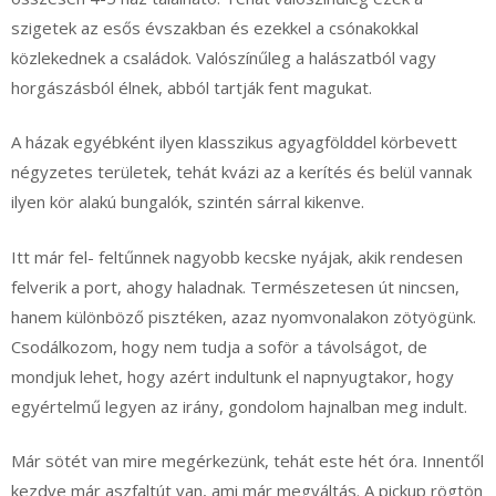
szigetek az esős évszakban és ezekkel a csónakokkal
közlekednek a családok. Valószínűleg a halászatból vagy
horgászásból élnek, abból tartják fent magukat.
A házak egyébként ilyen klasszikus agyagfölddel körbevett
négyzetes területek, tehát kvázi az a kerítés és belül vannak
ilyen kör alakú bungalók, szintén sárral kikenve.
Itt már fel- feltűnnek nagyobb kecske nyájak, akik rendesen
felverik a port, ahogy haladnak. Természetesen út nincsen,
hanem különböző pisztéken, azaz nyomvonalakon zötyögünk.
Csodálkozom, hogy nem tudja a soför a távolságot, de
mondjuk lehet, hogy azért indultunk el napnyugtakor, hogy
egyértelmű legyen az irány, gondolom hajnalban meg indult.
Már sötét van mire megérkezünk, tehát este hét óra. Innentől
kezdve már aszfaltút van, ami már megváltás. A pickup rögtön