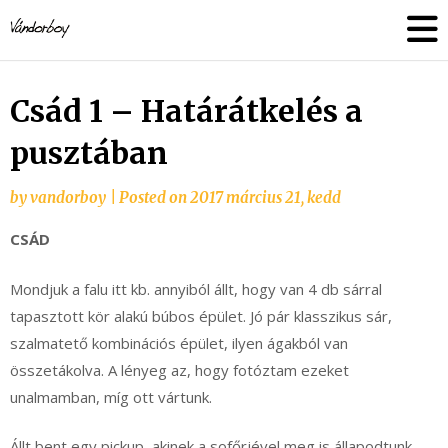
Skip
vandorboy
to
content
Csád 1 – Határátkelés a
pusztában
by
vandorboy
|
Posted on
2017 március 21, kedd
CSÁD
Mondjuk a falu itt kb. annyiból állt, hogy van 4 db sárral
tapasztott kör alakú búbos épület. Jó pár klasszikus sár,
szalmatető kombinációs épület, ilyen ágakból van
összetákolva. A lényeg az, hogy fotóztam ezeket
unalmamban, míg ott vártunk.
Állt bent egy pickup, akinek a sofőrjével meg is állapodtunk,