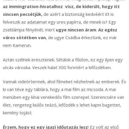
az immingration-hivatalhoz visz, de kiderült, hogy itt
sincsen pecsétjük,
de azért a biztonság kedvéért itt is
felveszik az adataimat egy üres papírra, de minek is? Egy
zseblámpa fényénél, mert
ugye nincsen áram
.
Az egész
város sötétben van
, de ugye Csádba érkeztünk, ez már
nem Kamerun.
Aztán szélnek eresztenek. Sétálok a főúton, ez egy ilyen egy
utcás városka. Veszek halat 300 forintért a kifőzdében.
Vannak videórtermek, ahol filmeket nézhetnek az emberek. És
ki van téve egy táblára, hogy a mai film az micsoda. A mai
menüben egy kínai verekedős film szerepel. Szerencsére van
élet, rengeteg kiülős teázó, kifőzdék s lehet kapni bagettet,
kemény tojást.
Érzem, hogy ez egy igazi időutazás lesz
! Ez volt az első