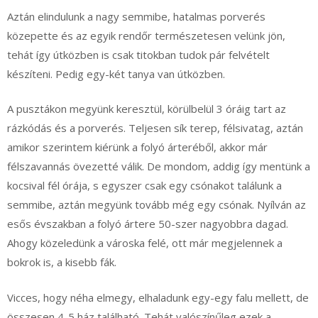
Aztán elindulunk a nagy semmibe, hatalmas porverés
közepette és az egyik rendőr természetesen velünk jön,
tehát így útközben is csak titokban tudok pár felvételt
készíteni. Pedig egy-két tanya van útközben.
A pusztákon megyünk keresztül, körülbelül 3 óráig tart az
rázkódás és a porverés. Teljesen sík terep, félsivatag, aztán
amikor szerintem kiérünk a folyó árteréből, akkor már
félszavannás övezetté válik. De mondom, addig így mentünk a
kocsival fél órája, s egyszer csak egy csónakot találunk a
semmibe, aztán megyünk tovább még egy csónak. Nyílván az
esős évszakban a folyó ártere 50-szer nagyobbra dagad.
Ahogy közeledünk a városka felé, ott már megjelennek a
bokrok is, a kisebb fák.
Vicces, hogy néha elmegy, elhaladunk egy-egy falu mellett, de
összesen 4-5 ház található. Tehát valószínűleg ezek a