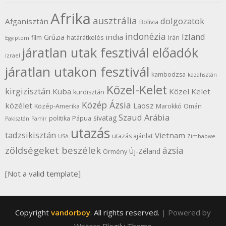
Afrika
ausztrália
dolgozatok
Afganisztán
Bolivia
indonézia
Izland
india
Grúzia
film
határátkelés
Irán
Egyiptom
járatlan utak fesztivál előadók
izrael
járatlan utakon fesztivál
kambodzsa
kazahsztán
Közel-Kelet
kirgizisztán
Kuba
Közel Kelet
kurdisztán
Közép Ázsia
közélet
Laosz
Közép-Amerika
Marokkó
Omán
Szaud Arábia
sivatag
politika
Pápua
Pakisztán
Pamír
utazás
tadzsikisztán
Vietnam
utazás ajánlat
USA
Zimbabwe
zöldségeket beszélek
ázsia
Új-Zéland
Örmény
[Not a valid template]
Copyright
vandorboy
. All rights reserved.
| Powered by
Writers Blogily Theme