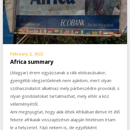
February 2, 2022
Africa summary
(Magyar) érem vigyázzanak a cikk elolvasásakor,
gyengébb idegzetűeknek nem ajánlom, mert olyan
szóhasználatot alkalmaz mely párbeszédre provokál, s
olyan gondolatokat tartalmazhat, mely eltér a köz
véleményétől.
Ami megnyugtat, hogy akik éltek Afrikában illetve itt élő
fekete afrikaiak visszajelzései alapján hitelesen írtam
le a helyzetet. Fájó nekem is, de egyébként