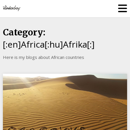
Skip
vandorboy
to
content
Category:
[:en]Africa[:hu]Afrika[:]
Here is my blogs about African countries