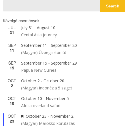
Search
Közelgő események
JUL
July 31
-
August 10
31
Cental Asia journey
SEP
September 11
-
September 20
11
(Magyar) Üzbegisztán út
SEP
September 15
-
September 29
15
Papua New Guinea
OCT
October 2
-
October 20
2
(Magyar) Indonézia 5 sziget
OCT
October 10
-
November 5
10
Africa overland safari
OCT
Featured
October 23
-
November 2
23
(Magyar) Marokkó körutazás