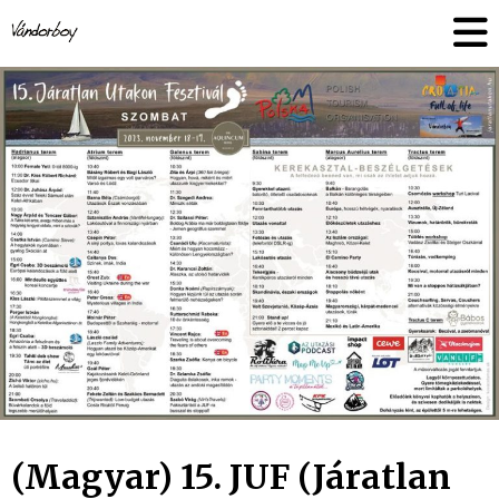
Skip
vandorboy
to
content
(Magyar) 15. JUF (Járatlan