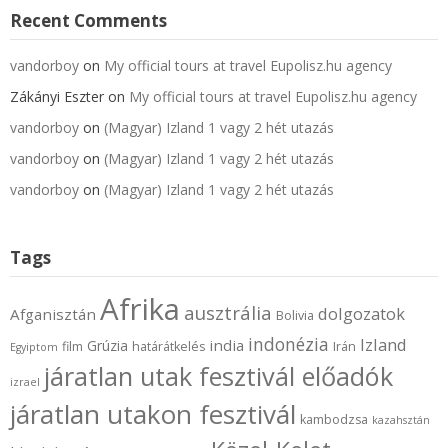
Recent Comments
vandorboy
on
My official tours at travel Eupolisz.hu agency
Zákányi Eszter
on
My official tours at travel Eupolisz.hu agency
vandorboy
on
(Magyar) Izland 1 vagy 2 hét utazás
vandorboy
on
(Magyar) Izland 1 vagy 2 hét utazás
vandorboy
on
(Magyar) Izland 1 vagy 2 hét utazás
Tags
Afrika
ausztrália
dolgozatok
Afganisztán
Bolivia
indonézia
Izland
india
Grúzia
film
határátkelés
Irán
Egyiptom
járatlan utak fesztivál előadók
izrael
járatlan utakon fesztivál
kambodzsa
kazahsztán