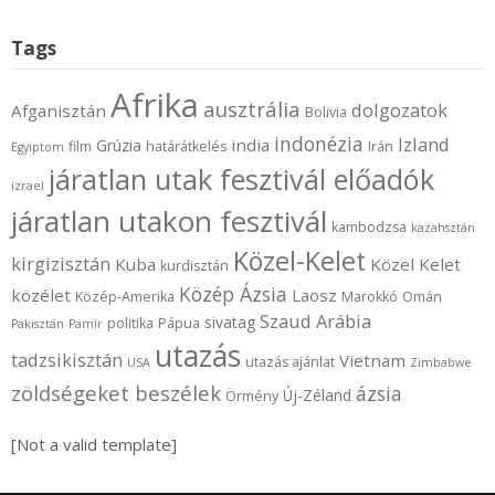
Tags
Afrika
ausztrália
dolgozatok
Afganisztán
Bolivia
indonézia
Izland
india
Grúzia
film
határátkelés
Irán
Egyiptom
járatlan utak fesztivál előadók
izrael
járatlan utakon fesztivál
kambodzsa
kazahsztán
Közel-Kelet
kirgizisztán
Kuba
Közel Kelet
kurdisztán
Közép Ázsia
közélet
Laosz
Közép-Amerika
Marokkó
Omán
Szaud Arábia
sivatag
politika
Pápua
Pakisztán
Pamír
utazás
tadzsikisztán
Vietnam
utazás ajánlat
USA
Zimbabwe
zöldségeket beszélek
ázsia
Új-Zéland
Örmény
[Not a valid template]