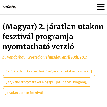
Skip
vandorboy
to
content
(Magyar) 2. járatlan utakon
fesztivál programja –
nyomtatható verzió
by
vandorboy
|
Posted on
Thursday April 10th, 2014
[:en]járatlan utak fesztivál[:hu]Járatlan utakon fesztivál[:]
[:en]Vandorboy's travel blogs[:hu]Az utazási blogom[:]
járatlan utakon fesztivál