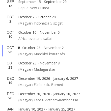
SEP
September 15
-
September 29
15
Papua New Guinea
OCT
October 2
-
October 20
2
(Magyar) Indonézia 5 sziget
OCT
October 10
-
November 5
10
Africa overland safari
OCT
Featured
October 23
-
November 2
23
(Magyar) Marokkó körutazás
OCT
October 23
-
November 8
23
(Magyar) Madagaszkár
DEC
December 19, 2026
-
January 6, 2027
19
(Magyar) Fülöp-szk.-Borneó
DEC
December 20, 2026
-
January 10, 2027
20
(Magyar) Laosz-Vietnam-Kambodzsa.
JAN
January 10, 2027
-
January 25, 2027