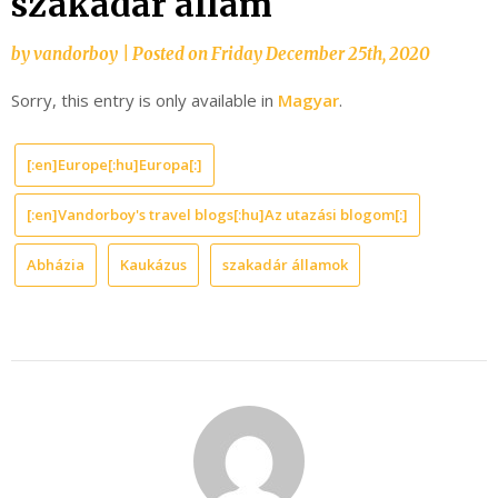
szakadár állam
by
vandorboy
|
Posted on
Friday December 25th, 2020
Sorry, this entry is only available in
Magyar
.
[:en]Europe[:hu]Europa[:]
[:en]Vandorboy's travel blogs[:hu]Az utazási blogom[:]
Abházia
Kaukázus
szakadár államok