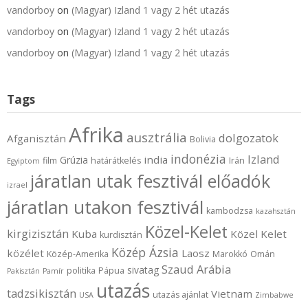
vandorboy
on
(Magyar) Izland 1 vagy 2 hét utazás
vandorboy
on
(Magyar) Izland 1 vagy 2 hét utazás
vandorboy
on
(Magyar) Izland 1 vagy 2 hét utazás
Tags
Afrika
ausztrália
dolgozatok
Afganisztán
Bolivia
indonézia
Izland
india
Grúzia
film
határátkelés
Irán
Egyiptom
járatlan utak fesztivál előadók
izrael
járatlan utakon fesztivál
kambodzsa
kazahsztán
Közel-Kelet
kirgizisztán
Kuba
Közel Kelet
kurdisztán
Közép Ázsia
közélet
Laosz
Közép-Amerika
Marokkó
Omán
Szaud Arábia
sivatag
politika
Pápua
Pakisztán
Pamír
utazás
tadzsikisztán
Vietnam
utazás ajánlat
USA
Zimbabwe