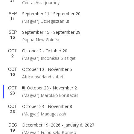
Cental Asia journey
SEP
September 11
-
September 20
11
(Magyar) Üzbegisztán út
SEP
September 15
-
September 29
15
Papua New Guinea
OCT
October 2
-
October 20
2
(Magyar) Indonézia 5 sziget
OCT
October 10
-
November 5
10
Africa overland safari
OCT
Featured
October 23
-
November 2
23
(Magyar) Marokkó körutazás
OCT
October 23
-
November 8
23
(Magyar) Madagaszkár
DEC
December 19, 2026
-
January 6, 2027
19
(Magyar) Fülöp-szk.-Borneó