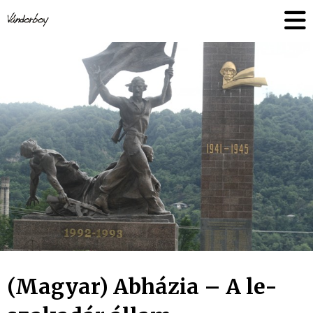
Skip
vandorboy
to
content
(Magyar) Abházia – A le-