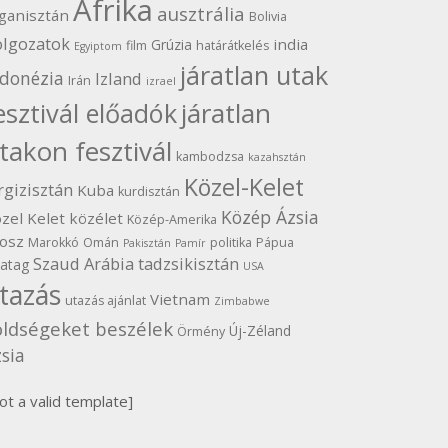
Afrika
ausztrália
ganisztán
Bolivia
olgozatok
india
Grúzia
film
határátkelés
Egyiptom
járatlan utak
ndonézia
Izland
Irán
izrael
járatlan
esztivál előadók
takon fesztivál
kambodzsa
kazahsztán
Közel-Kelet
rgizisztán
Kuba
kurdisztán
Közép Ázsia
zel Kelet
közélet
Közép-Amerika
osz
Marokkó
Omán
politika
Pápua
Pakisztán
Pamír
Szaud Arábia
tadzsikisztán
vatag
USA
tazás
Vietnam
utazás ajánlat
Zimbabwe
öldségeket beszélek
Új-Zéland
Örmény
sia
ot a valid template]