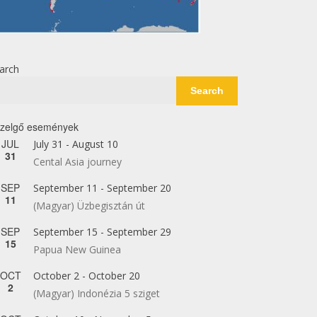
arch
Search
zelgő események
JUL
July 31
-
August 10
31
Cental Asia journey
SEP
September 11
-
September 20
11
(Magyar) Üzbegisztán út
SEP
September 15
-
September 29
15
Papua New Guinea
OCT
October 2
-
October 20
2
(Magyar) Indonézia 5 sziget