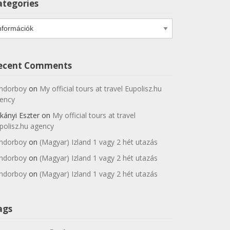
ategories
tegories
ecent Comments
ndorboy
on
My official tours at travel Eupolisz.hu
ency
kányi Eszter
on
My official tours at travel
polisz.hu agency
ndorboy
on
(Magyar) Izland 1 vagy 2 hét utazás
ndorboy
on
(Magyar) Izland 1 vagy 2 hét utazás
ndorboy
on
(Magyar) Izland 1 vagy 2 hét utazás
ags