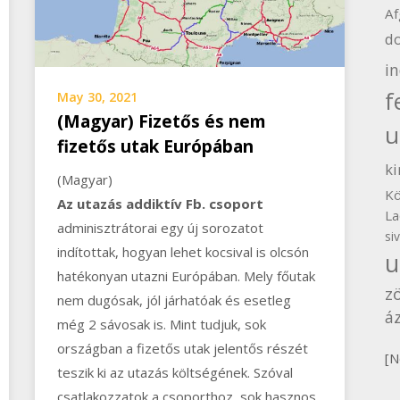
Af
d
i
f
May 30, 2021
(Magyar) Fizetős és nem
u
fizetős utak Európában
ki
(Magyar)
Kö
Az utazás addiktív Fb. csoport
La
adminisztrátorai egy új sorozatot
si
indítottak, hogyan lehet kocsival is olcsón
u
hatékonyan utazni Európában. Mely főutak
z
nem dugósak, jól járhatóak és esetleg
áz
még 2 sávosak is. Mint tudjuk, sok
országban a fizetős utak jelentős részét
[N
teszik ki az utazás költségének. Szóval
csatlakozzatok a csoporthoz, sok hasznos