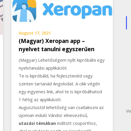
August 17, 2021
(Magyar) Xeropan app –
nyelvet tanulni egyszerűen
(Magyar) Lehetőségem nyílt kipróbálni egy
nyelvtanulási applikációt.
Te is kipróbáld, ha fejlesztenéd vagy
szinten tartanád Angolodat. A cikk végén
egy ingyenes link, ahol te is kipróbálhatod
1 hétig az applikációt.
Augusztustól lehetőség van csatlakozni az
Vi
újonnan induló Vándor elnevezésű,
utazási témában
indított csoporthoz,
ahol nyelvtanár segíti az (újra)kezdő