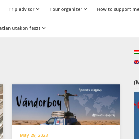
Trip advisor
Tour organizer
How to support m
atlan utakon feszt
(
May 29, 2023