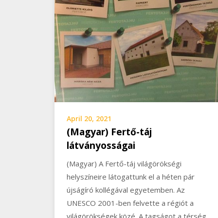
April 20, 2021
(Magyar) Fertő-táj
látványosságai
(Magyar) A Fertő-táj világörökségi
helyszíneire látogattunk el a héten pár
újságíró kollégával egyetemben. Az
UNESCO 2001-ben felvette a régiót a
világörökségek közé. A tagságot a térség