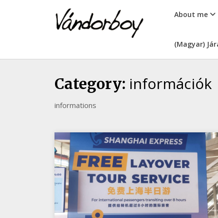
Skip
vandorboy
About me
to
content
(Magyar) Jár
információk
Category:
informations