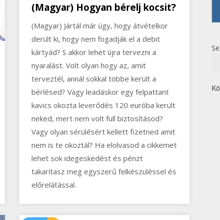
(Magyar) Hogyan bérelj kocsit?
(Magyar) Jártál már úgy, hogy átvételkor
derült ki, hogy nem fogadják el a debit
Se
kártyád? S akkor lehet újra tervezni a
nyaralást. Volt olyan hogy az, amit
terveztél, annál sokkal többe került a
Kö
bérlésed? Vagy leadáskor egy felpattant
kavics okozta leverődés 120 euróba került
neked, mert nem volt full biztosításod?
Vagy olyan sérülésért kellett fizetned amit
nem is te okoztál? Ha elolvasod a cikkemet
lehet sok idegeskedést és pénzt
takarítasz meg egyszerű felkészüléssel és
előrelátással.