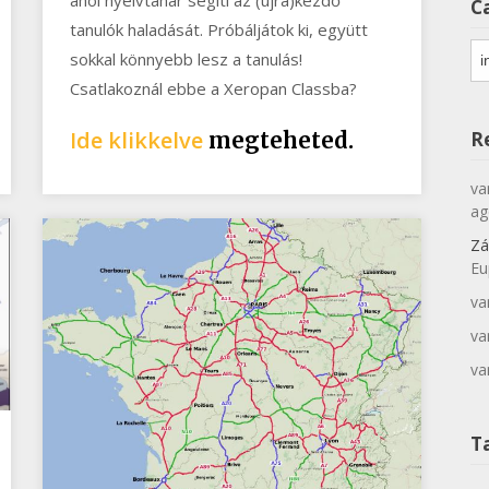
C
tanulók haladását. Próbáljátok ki, együtt
Ca
sokkal könnyebb lesz a tanulás!
Csatlakoznál ebbe a Xeropan Classba?
Ide klikkelve
R
megteheted.
va
ag
Zá
Eu
va
va
va
T