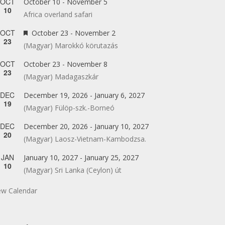
OCT
October 10
-
November 5
10
Africa overland safari
OCT
Featured
October 23
-
November 2
23
(Magyar) Marokkó körutazás
OCT
October 23
-
November 8
23
(Magyar) Madagaszkár
DEC
December 19, 2026
-
January 6, 2027
19
(Magyar) Fülöp-szk.-Borneó
DEC
December 20, 2026
-
January 10, 2027
20
(Magyar) Laosz-Vietnam-Kambodzsa.
JAN
January 10, 2027
-
January 25, 2027
10
(Magyar) Sri Lanka (Ceylon) út
ew Calendar