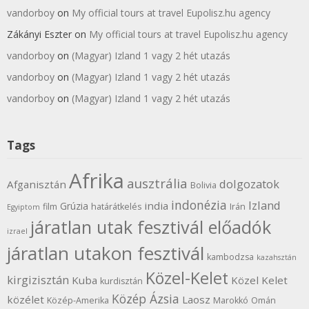
vandorboy
on
My official tours at travel Eupolisz.hu agency
Zákányi Eszter
on
My official tours at travel Eupolisz.hu agency
vandorboy
on
(Magyar) Izland 1 vagy 2 hét utazás
vandorboy
on
(Magyar) Izland 1 vagy 2 hét utazás
vandorboy
on
(Magyar) Izland 1 vagy 2 hét utazás
Tags
Afrika
ausztrália
dolgozatok
Afganisztán
Bolivia
indonézia
Izland
india
Grúzia
film
határátkelés
Irán
Egyiptom
járatlan utak fesztivál előadók
izrael
járatlan utakon fesztivál
kambodzsa
kazahsztán
Közel-Kelet
kirgizisztán
Kuba
Közel Kelet
kurdisztán
Közép Ázsia
közélet
Laosz
Közép-Amerika
Marokkó
Omán