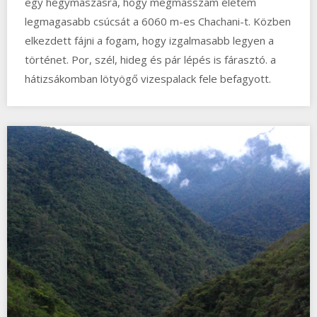
egy hegymászásra, hogy megmásszam életem
legmagasabb csúcsát a 6060 m-es Chachani-t. Közben
elkezdett fájni a fogam, hogy izgalmasabb legyen a
történet. Por, szél, hideg és pár lépés is fárasztó. a
hátizsákomban lötyögő vizespalack fele befagyott.