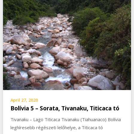
April 27, 2020
Bolívia 5 – Sorata, Tivanaku, Titicaca tó
Tivanaku – Lago Titicaca Tivanaku (Tiahuanaco) Bolívia
leghíresebb régészeti lelőhelye, a Titicaca tó