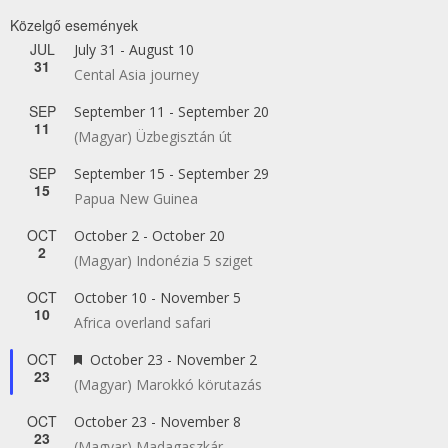
Közelgő események
JUL
July 31
-
August 10
31
Cental Asia journey
SEP
September 11
-
September 20
11
(Magyar) Üzbegisztán út
SEP
September 15
-
September 29
15
Papua New Guinea
OCT
October 2
-
October 20
2
(Magyar) Indonézia 5 sziget
OCT
October 10
-
November 5
10
Africa overland safari
OCT
Featured
October 23
-
November 2
23
(Magyar) Marokkó körutazás
OCT
October 23
-
November 8
23
(Magyar) Madagaszkár