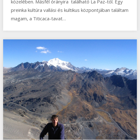
közelében. Másfél órányira található La Paz-tól. Egy
preinka kultúra vallási és kultikus központjában találtam
magam, a Titicaca-tavat…