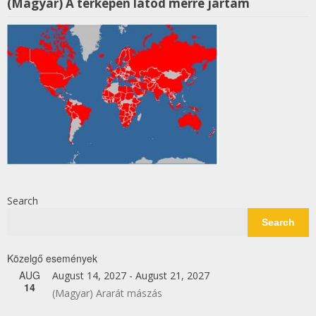
(Magyar) A térképen látod merre jártam
Search
Search
Közelgő események
AUG
August 14, 2027
-
August 21, 2027
14
(Magyar) Ararát mászás