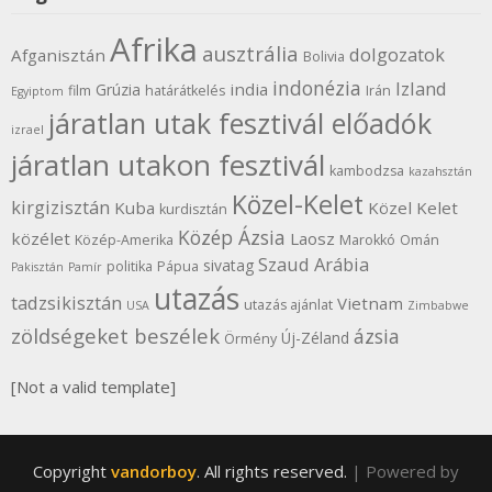
Afrika
ausztrália
dolgozatok
Afganisztán
Bolivia
indonézia
Izland
india
Grúzia
film
határátkelés
Irán
Egyiptom
járatlan utak fesztivál előadók
izrael
járatlan utakon fesztivál
kambodzsa
kazahsztán
Közel-Kelet
kirgizisztán
Kuba
Közel Kelet
kurdisztán
Közép Ázsia
közélet
Laosz
Közép-Amerika
Marokkó
Omán
Szaud Arábia
sivatag
politika
Pápua
Pakisztán
Pamír
utazás
tadzsikisztán
Vietnam
utazás ajánlat
USA
Zimbabwe
zöldségeket beszélek
ázsia
Új-Zéland
Örmény
[Not a valid template]
Copyright
vandorboy
. All rights reserved.
| Powered by