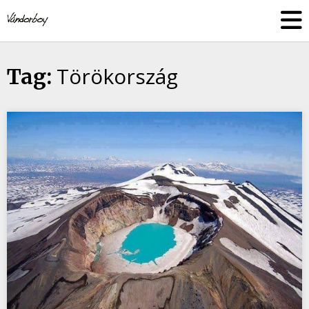
Skip
vandorboy
to
content
Törökország
Tag: