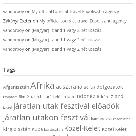
vandorboy
on
My official tours at travel Eupolisz.hu agency
Zákányi Eszter
on
My official tours at travel Eupolisz.hu agency
vandorboy
on
(Magyar) Izland 1 vagy 2 hét utazás
vandorboy
on
(Magyar) Izland 1 vagy 2 hét utazás
vandorboy
on
(Magyar) Izland 1 vagy 2 hét utazás
Tags
Afrika
ausztrália
dolgozatok
Afganisztán
Bolivia
indonézia
Izland
india
Grúzia
film
határátkelés
Irán
Egyiptom
járatlan utak fesztivál előadók
izrael
járatlan utakon fesztivál
kambodzsa
kazahsztán
Közel-Kelet
kirgizisztán
Kuba
Közel Kelet
kurdisztán