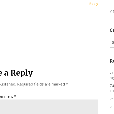
Reply
Vi
C
Ca
R
e a Reply
va
ag
published.
Required fields are marked
*
Zá
Eu
omment
*
va
va