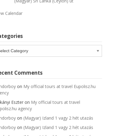
(Magyar) Sri Lanka (Ceylon) út
ew Calendar
ategories
tegories
ecent Comments
ndorboy
on
My official tours at travel Eupolisz.hu
ency
kányi Eszter
on
My official tours at travel
polisz.hu agency
ndorboy
on
(Magyar) Izland 1 vagy 2 hét utazás
ndorboy
on
(Magyar) Izland 1 vagy 2 hét utazás