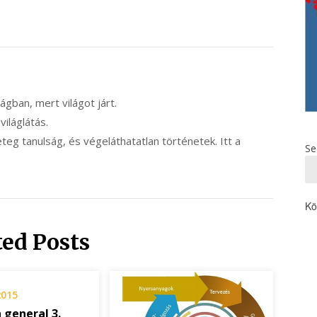
ilágban, mert világot járt.
 világlátás.
eg tanulság, és végeláthatatlan történetek. Itt a
Se
Kö
ted Posts
2015
n general 3.