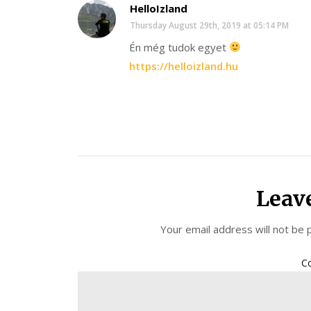
HelloIzland
Thursday August 29th, 2019 at 05:14 PM
Én még tudok egyet
https://helloizland.hu
Leav
Your email address will not be 
C