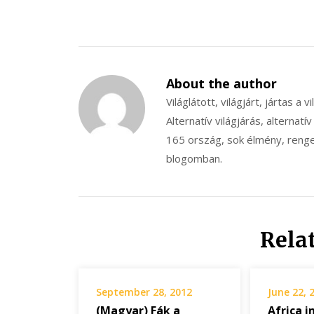
About the author
Világlátott, világjárt, jártas a v
Alternatív világjárás, alternatív
165 ország, sok élmény, renget
blogomban.
Rela
September 28, 2012
June 22, 
(Magyar) Fák a
Africa i