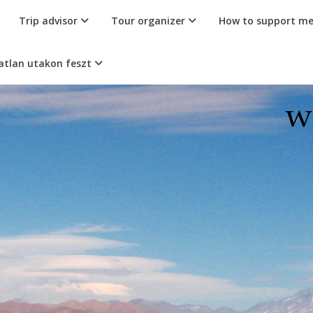
Trip advisor
Tour organizer
How to support m
atlan utakon feszt