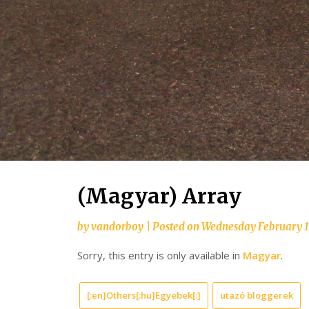
(Magyar) Array
by
vandorboy
|
Posted on
Wednesday February 1
Sorry, this entry is only available in
Magyar
.
[:en]Others[:hu]Egyebek[:]
utazó bloggerek