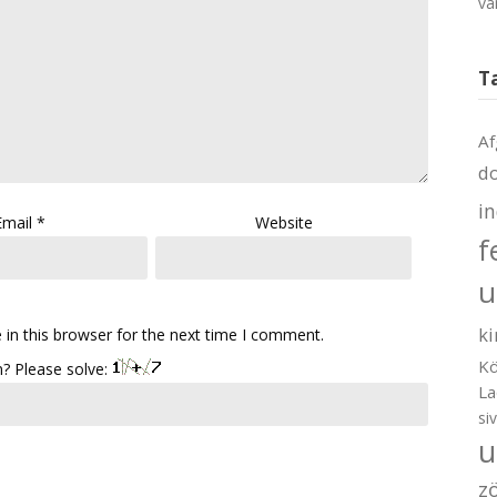
va
T
Af
d
i
Email
*
Website
f
u
ki
in this browser for the next time I comment.
Kö
? Please solve:
La
si
u
z