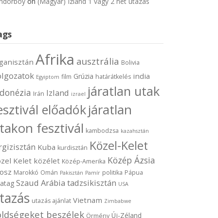
ndorboy
on
(Magyar) Izland 1 vagy 2 hét utazás
ags
Afrika
ausztrália
ganisztán
Bolivia
olgozatok
india
Grúzia
film
határátkelés
Egyiptom
járatlan utak
ndonézia
Izland
Irán
izrael
járatlan
esztivál előadók
takon fesztivál
kambodzsa
kazahsztán
Közel-Kelet
rgizisztán
Kuba
kurdisztán
Közép Ázsia
zel Kelet
közélet
Közép-Amerika
osz
Marokkó
Omán
politika
Pápua
Pakisztán
Pamír
Szaud Arábia
tadzsikisztán
vatag
USA
tazás
Vietnam
utazás ajánlat
Zimbabwe
öldségeket beszélek
Új-Zéland
Örmény