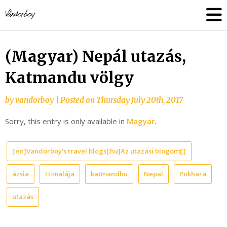
Skip
vandorboy
to
content
(Magyar) Nepál utazás,
Katmandu völgy
by
vandorboy
|
Posted on
Thursday July 20th, 2017
Sorry, this entry is only available in
Magyar
.
[:en]Vandorboy's travel blogs[:hu]Az utazási blogom[:]
ázsia
Himalája
katmandhu
Nepal
Pokhara
utazás