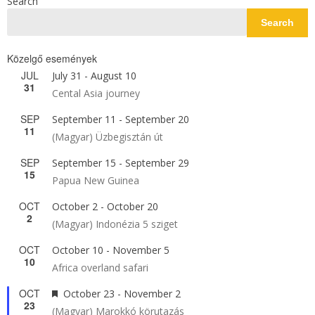
Search
Search
Közelgő események
JUL
July 31
-
August 10
31
Cental Asia journey
SEP
September 11
-
September 20
11
(Magyar) Üzbegisztán út
SEP
September 15
-
September 29
15
Papua New Guinea
OCT
October 2
-
October 20
2
(Magyar) Indonézia 5 sziget
OCT
October 10
-
November 5
10
Africa overland safari
OCT
Featured
October 23
-
November 2
23
(Magyar) Marokkó körutazás