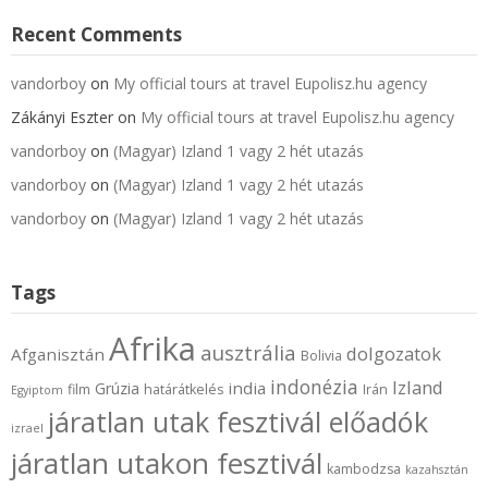
Recent Comments
vandorboy
on
My official tours at travel Eupolisz.hu agency
Zákányi Eszter
on
My official tours at travel Eupolisz.hu agency
vandorboy
on
(Magyar) Izland 1 vagy 2 hét utazás
vandorboy
on
(Magyar) Izland 1 vagy 2 hét utazás
vandorboy
on
(Magyar) Izland 1 vagy 2 hét utazás
Tags
Afrika
ausztrália
dolgozatok
Afganisztán
Bolivia
indonézia
Izland
india
Grúzia
film
határátkelés
Irán
Egyiptom
járatlan utak fesztivál előadók
izrael
járatlan utakon fesztivál
kambodzsa
kazahsztán