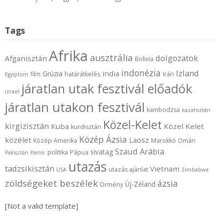
Tags
Afrika
ausztrália
dolgozatok
Afganisztán
Bolivia
indonézia
Izland
india
Grúzia
film
határátkelés
Irán
Egyiptom
járatlan utak fesztivál előadók
izrael
járatlan utakon fesztivál
kambodzsa
kazahsztán
Közel-Kelet
kirgizisztán
Kuba
Közel Kelet
kurdisztán
Közép Ázsia
közélet
Laosz
Közép-Amerika
Marokkó
Omán
Szaud Arábia
sivatag
politika
Pápua
Pakisztán
Pamír
utazás
tadzsikisztán
Vietnam
utazás ajánlat
USA
Zimbabwe
zöldségeket beszélek
ázsia
Új-Zéland
Örmény
[Not a valid template]