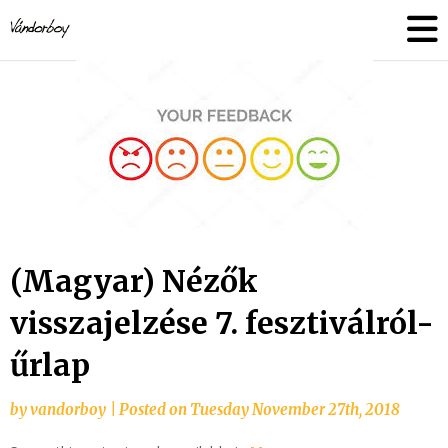
Skip
vandorboy
to
content
(Magyar) Nézők
visszajelzése 7. fesztiválról-
űrlap
by
vandorboy
|
Posted on
Tuesday November 27th, 2018