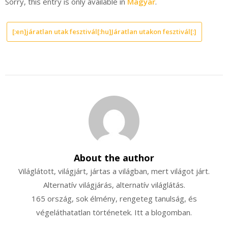
Sorry, this entry is only available in
Magyar
.
[:en]járatlan utak fesztivál[:hu]Járatlan utakon fesztivál[:]
About the author
Világlátott, világjárt, jártas a világban, mert világot járt.
Alternatív világjárás, alternatív világlátás.
165 ország, sok élmény, rengeteg tanulság, és
végeláthatatlan történetek. Itt a blogomban.