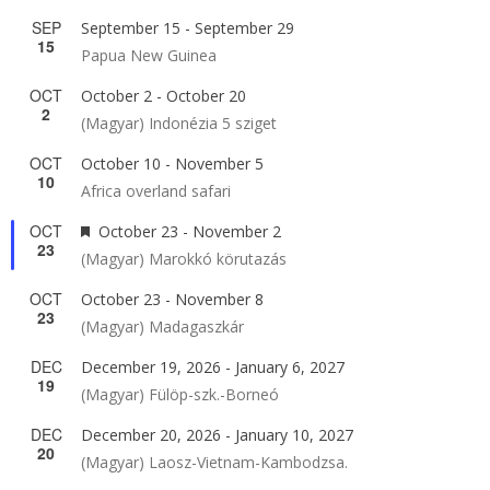
SEP
September 15
-
September 29
15
Papua New Guinea
OCT
October 2
-
October 20
2
(Magyar) Indonézia 5 sziget
OCT
October 10
-
November 5
10
Africa overland safari
OCT
Featured
October 23
-
November 2
23
(Magyar) Marokkó körutazás
OCT
October 23
-
November 8
23
(Magyar) Madagaszkár
DEC
December 19, 2026
-
January 6, 2027
19
(Magyar) Fülöp-szk.-Borneó
DEC
December 20, 2026
-
January 10, 2027
20
(Magyar) Laosz-Vietnam-Kambodzsa.