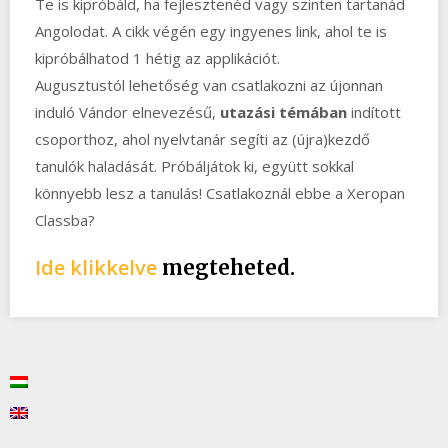
Te is kipróbáld, ha fejlesztenéd vagy szinten tartanád
Angolodat. A cikk végén egy ingyenes link, ahol te is
kipróbálhatod 1 hétig az applikációt.
Augusztustól lehetőség van csatlakozni az újonnan
induló Vándor elnevezésű,
utazási témában
indított
csoporthoz, ahol nyelvtanár segíti az (újra)kezdő
tanulók haladását. Próbáljátok ki, együtt sokkal
könnyebb lesz a tanulás! Csatlakoznál ebbe a Xeropan
Classba?
Ide klikkelve
megteheted.