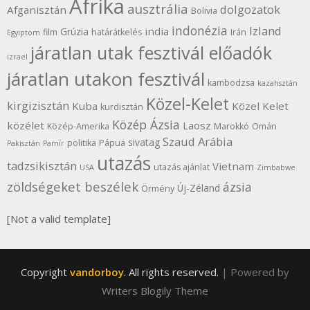
Afrika
ausztrália
dolgozatok
Afganisztán
Bolivia
indonézia
Izland
india
Grúzia
film
határátkelés
Irán
Egyiptom
járatlan utak fesztivál előadók
izrael
járatlan utakon fesztivál
kambodzsa
kazahsztán
Közel-Kelet
kirgizisztán
Kuba
Közel Kelet
kurdisztán
Közép Ázsia
közélet
Laosz
Közép-Amerika
Marokkó
Omán
Szaud Arábia
sivatag
politika
Pápua
Pakisztán
Pamír
utazás
tadzsikisztán
Vietnam
utazás ajánlat
USA
Zimbabwe
zöldségeket beszélek
ázsia
Új-Zéland
Örmény
[Not a valid template]
Copyright
vandorboy
. All rights reserved.
| Powered by
Writers Blogily Theme