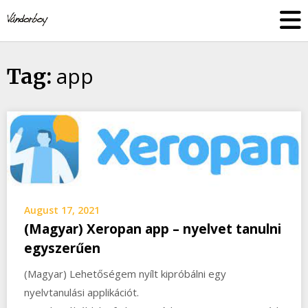
Skip
vandorboy
to
content
app
Tag:
August 17, 2021
(Magyar) Xeropan app – nyelvet tanulni
egyszerűen
(Magyar) Lehetőségem nyílt kipróbálni egy
nyelvtanulási applikációt.