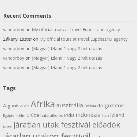
Recent Comments
vandorboy
on
My official tours at travel Eupolisz.hu agency
Zákányi Eszter
on
My official tours at travel Eupolisz.hu agency
vandorboy
on
(Magyar) Izland 1 vagy 2 hét utazás
vandorboy
on
(Magyar) Izland 1 vagy 2 hét utazás
vandorboy
on
(Magyar) Izland 1 vagy 2 hét utazás
Tags
Afrika
ausztrália
dolgozatok
Afganisztán
Bolivia
indonézia
Izland
india
Grúzia
film
határátkelés
Irán
Egyiptom
járatlan utak fesztivál előadók
izrael
járatlan utakon fesztivál