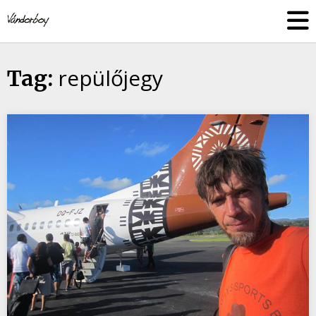
Skip
vandorboy
to
content
repülőjegy
Tag: