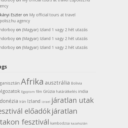
ency
kányi Eszter
on
My official tours at travel
polisz.hu agency
ndorboy
on
(Magyar) Izland 1 vagy 2 hét utazás
ndorboy
on
(Magyar) Izland 1 vagy 2 hét utazás
ndorboy
on
(Magyar) Izland 1 vagy 2 hét utazás
ags
Afrika
ausztrália
ganisztán
Bolivia
olgozatok
india
Grúzia
film
határátkelés
Egyiptom
járatlan utak
ndonézia
Izland
Irán
izrael
járatlan
esztivál előadók
takon fesztivál
kambodzsa
kazahsztán