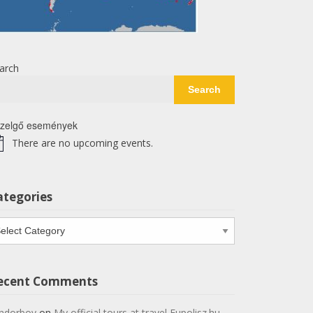
arch
Search
zelgő események
There are no upcoming events.
tice
ategories
tegories
ecent Comments
ndorboy
on
My official tours at travel Eupolisz.hu