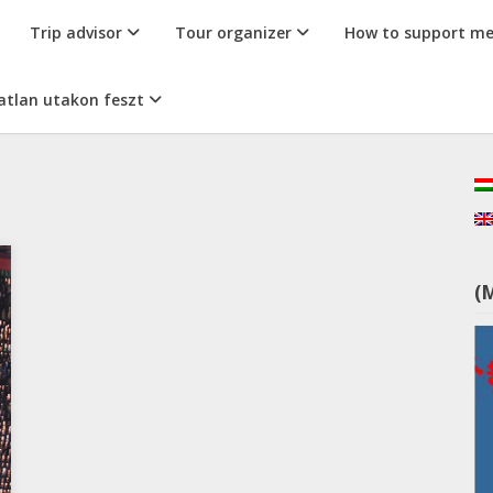
Trip advisor
Tour organizer
How to support m
atlan utakon feszt
(