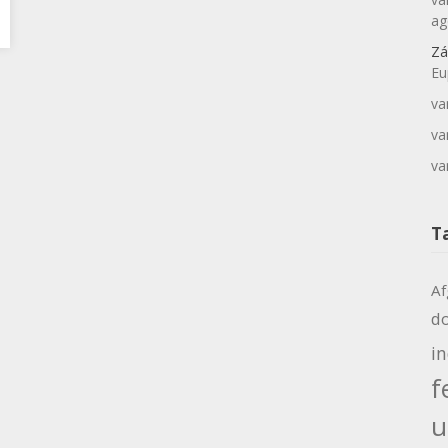
ag
Zá
Eu
va
va
va
T
Af
d
i
f
u