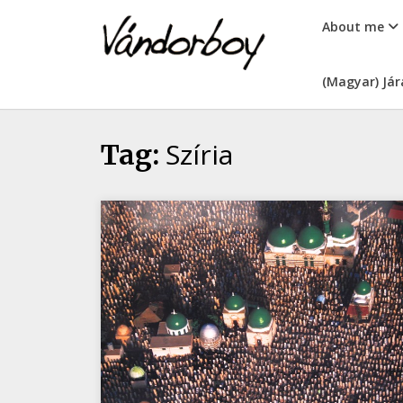
Skip
vandorboy
About me
to
content
(Magyar) Jár
Szíria
Tag: