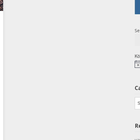
Se
Kö
No
C
Ca
R
va