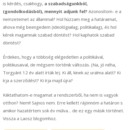
is kérdés, csakhogy,
a szabadságunkból,
(gondolkodásból), mennyit adjunk fel?
Azonosítom- e a
nemzetemet az állammal? Hol húzzam meg a határaimat,
ahova még beengedem (ideológiailag, politikailag), és hol
kérek magamnak szabad döntést? Hol kaphatok szabad
döntést?
Érdekes, hogy a többség elégedetlen a politikával,
politikusaival, de mégsem történik változás. (Na, jó néha,
Torgyánt 12 év alatt írták le). Ki áll, kinek az uralma alatt? Ki
írja a szerződést? Ki írja majd újra?
Kiiktathatom-e magamat a rendszerből, ha nem is vagyok
otthon? Nem!! Sajnos nem. Erre kellett rájönnöm a határon s
amikor hazatértem sok év múlva… de ez egy másik történet.
Vissza a Laosz blogomhoz.