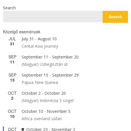
Search
Search
Közelgő események
JUL
July 31
-
August 10
31
Cental Asia journey
SEP
September 11
-
September 20
11
(Magyar) Üzbegisztán út
SEP
September 15
-
September 29
15
Papua New Guinea
OCT
October 2
-
October 20
2
(Magyar) Indonézia 5 sziget
OCT
October 10
-
November 5
10
Africa overland safari
OCT
Featured
October 23
-
November 2