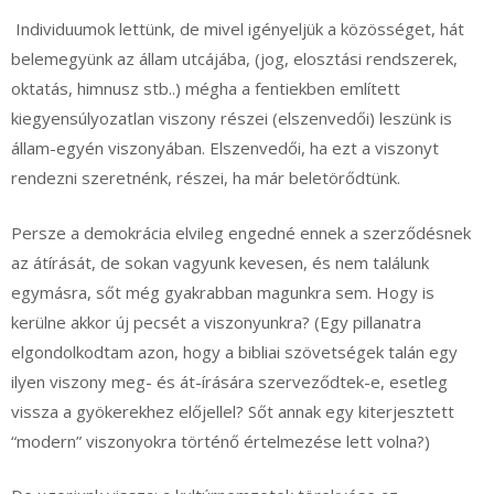
Individuumok lettünk, de mivel igényeljük a közösséget, hát
belemegyünk az állam utcájába, (jog, elosztási rendszerek,
oktatás, himnusz stb..) mégha a fentiekben említett
kiegyensúlyozatlan viszony részei (elszenvedői) leszünk is
állam-egyén viszonyában. Elszenvedői, ha ezt a viszonyt
rendezni szeretnénk, részei, ha már beletörődtünk.
Persze a demokrácia elvileg engedné ennek a szerződésnek
az átírását, de sokan vagyunk kevesen, és nem találunk
egymásra, sőt még gyakrabban magunkra sem. Hogy is
kerülne akkor új pecsét a viszonyunkra? (Egy pillanatra
elgondolkodtam azon, hogy a bibliai szövetségek talán egy
ilyen viszony meg- és át-írására szerveződtek-e, esetleg
vissza a gyökerekhez előjellel? Sőt annak egy kiterjesztett
“modern” viszonyokra történő értelmezése lett volna?)