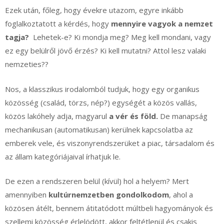
Ezek után, főleg, hogy évekre utazom, egyre inkább
foglalkoztatott a kérdés, hogy
mennyire vagyok a nemzet
tagja?
Lehetek-e? Ki mondja meg? Meg kell mondani, vagy
ez egy belülről jövő érzés? Ki kell mutatni? Attol lesz valaki
nemzeties??
Nos, a klasszikus irodalomból tudjuk, hogy egy organikus
közösség (család, törzs, nép?) egységét a közös vallás,
közös lakóhely adja, magyarul
a vér és föld.
De manapság
mechanikusan (automatikusan) kerülnek kapcsolatba az
emberek vele, és viszonyrendszerüket a piac, társadalom és
az állam kategóriájaival írhatjuk le.
De ezen a rendszeren belül (kívül) hol a helyem? Mert
amennyiben
kultúrnemzetben gondolkodom
, ahol a
közösen átélt, bennem átitatódott múltbeli hagyományok és
szellemi közösség érlelödött, akkor feltétlenül és csakis