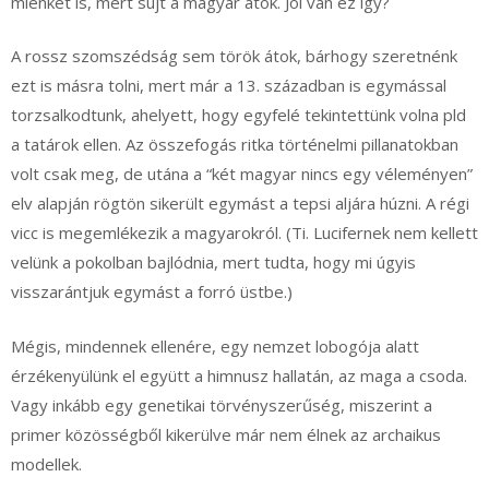
mienket is, mert sújt a magyar átok. Jól van ez így?
A rossz szomszédság sem török átok, bárhogy szeretnénk
ezt is másra tolni, mert már a 13. században is egymással
torzsalkodtunk, ahelyett, hogy egyfelé tekintettünk volna pld
a tatárok ellen. Az összefogás ritka történelmi pillanatokban
volt csak meg, de utána a “két magyar nincs egy véleményen”
elv alapján rögtön sikerült egymást a tepsi aljára húzni. A régi
vicc is megemlékezik a magyarokról. (Ti. Lucifernek nem kellett
velünk a pokolban bajlódnia, mert tudta, hogy mi úgyis
visszarántjuk egymást a forró üstbe.)
Mégis, mindennek ellenére, egy nemzet lobogója alatt
érzékenyülünk el együtt a himnusz hallatán, az maga a csoda.
Vagy inkább egy genetikai törvényszerűség, miszerint a
primer közösségből kikerülve már nem élnek az archaikus
modellek.