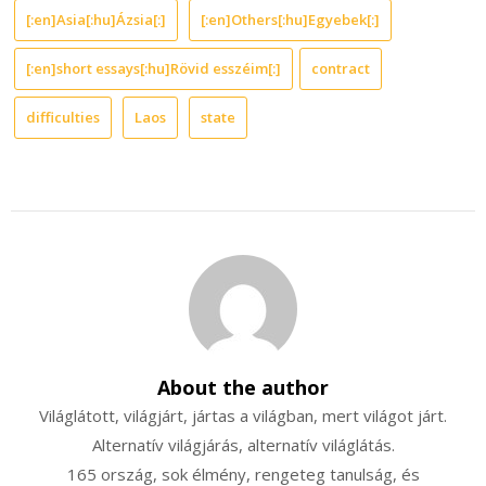
[:en]Asia[:hu]Ázsia[:]
[:en]Others[:hu]Egyebek[:]
[:en]short essays[:hu]Rövid esszéim[:]
contract
difficulties
Laos
state
About the author
Világlátott, világjárt, jártas a világban, mert világot járt.
Alternatív világjárás, alternatív világlátás.
165 ország, sok élmény, rengeteg tanulság, és