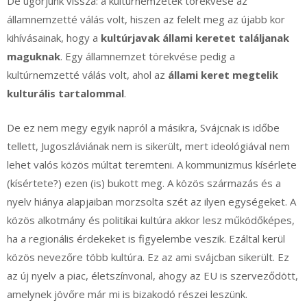
De ugorjunk vissza: a kultúrnemzetek törekvése az
államnemzetté válás volt, hiszen az felelt meg az újabb kor
kihívásainak, hogy a
kultúrjavak állami keretet találjanak
maguknak
. Egy államnemzet törekvése pedig a
kultúrnemzetté válás volt, ahol az
állami keret megtelik
kulturális tartalommal
.
De ez nem megy egyik napról a másikra, Svájcnak is időbe
tellett, Jugoszláviának nem is sikerült, mert ideológiával nem
lehet valós közös múltat teremteni. A kommunizmus kísérlete
(kísértete?) ezen (is) bukott meg. A közös származás és a
nyelv hiánya alapjaiban morzsolta szét az ilyen egységeket. A
közös alkotmány és politikai kultúra akkor lesz működőképes,
ha a regionális érdekeket is figyelembe veszik. Ezáltal kerül
közös nevezőre több kultúra. Ez az ami svájcban sikerült. Ez
az új nyelv a piac, életszínvonal, ahogy az EU is szerveződött,
amelynek jövőre már mi is bizakodó részei leszünk.