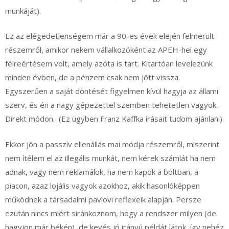
munkáját).
Ez az elégedetlenségem már a 90-es évek elején felmerült
részemről, amikor nekem vállalkozóként az APEH-hel egy
félreértésem volt, amely azóta is tart. Kitartóan levelezünk
minden évben, de a pénzem csak nem jött vissza.
Egyszerűen a saját döntését figyelmen kívül hagyja az állami
szerv, és én a nagy gépezettel szemben tehetetlen vagyok.
Direkt módon. (Ez ügyben Franz Kaffka írásait tudom ajánlani).
Ekkor jön a passzív ellenállás mai módja részemről, miszerint
nem ítélem el az illegális munkát, nem kérek számlát ha nem
adnak, vagy nem reklamálok, ha nem kapok a boltban, a
piacon, azaz lojális vagyok azokhoz, akik hasonlóképpen
működnek a társadalmi pavlovi reflexeik alapján. Persze
ezután nincs miért siránkoznom, hogy a rendszer milyen (de
hagyjon már békén), de kevés jó irányú példát látok, így nehéz