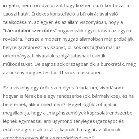
írogatni, nem törődve azzal, hogy közben du. 6-kor bezár a
Laoszi határ. Érdekes konstelláció a bürokráciával való
találkozásaim, az egyén és az állam viszonyában, hogy a
“
társadalmi szerződés
” hogyan válik egyoldalúvá az egyén
rovására. Persze a modern nyugati államokban már próbálják
helyreigazítani ezt a viszonyt, pl. sok országban már az
önkormányzati hivatalok szolgáltatásnak tekintik
működésüket. De sajnos sok országban ők, a bürokraták, még
az önkény megtestesítői. Itt sincs másképpen.
Ez a viszony egy örök személyes feladatom, vívódásom:
hogyan is férek bele egy rendszerbe (ok, bármelyikbe), és ha
beleférnék, akkor miért nem? Hégel jogfilozófiájában
megállapítja, hogy a „magánszemélyek kapcsolatrendszerbe
lépnek egymással, ami úgymond tényleges igazságot és
erkölcsiséget csak az által kapnak, ha tagjai az államnak,
amelyben egyesülésük szerződéssé lesz.”