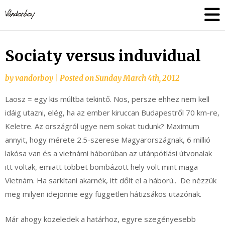
Skip
vandorboy
to
content
Sociaty versus induvidual
by
vandorboy
|
Posted on
Sunday March 4th, 2012
Laosz = egy kis múltba tekintő. Nos, persze ehhez nem kell
idáig utazni, elég, ha az ember kiruccan Budapestről 70 km-re,
Keletre. Az országról ugye nem sokat tudunk? Maximum
annyit, hogy mérete 2.5-szerese Magyarországnak, 6 millió
lakósa van és a vietnámi háborúban az utánpótlási útvonalak
itt voltak, emiatt többet bombázott hely volt mint maga
Vietnám. Ha sarkítani akarnék, itt dőlt el a háború.. De nézzük
meg milyen idejönnie egy független hátizsákos utazónak.
Már ahogy közeledek a határhoz, egyre szegényesebb