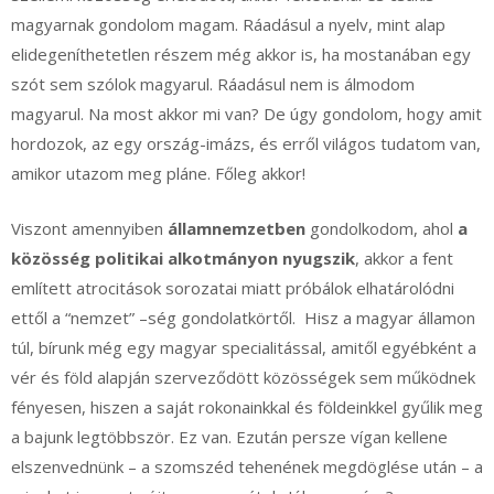
magyarnak gondolom magam. Ráadásul a nyelv, mint alap
elidegeníthetetlen részem még akkor is, ha mostanában egy
szót sem szólok magyarul. Ráadásul nem is álmodom
magyarul. Na most akkor mi van? De úgy gondolom, hogy amit
hordozok, az egy ország-imázs, és erről világos tudatom van,
amikor utazom meg pláne. Főleg akkor!
Viszont amennyiben
államnemzetben
gondolkodom, ahol
a
közösség politikai alkotmányon nyugszik
, akkor a fent
említett atrocitások sorozatai miatt próbálok elhatárolódni
ettől a “nemzet” –ség gondolatkörtől. Hisz a magyar államon
túl, bírunk még egy magyar specialitással, amitől egyébként a
vér és föld alapján szerveződött közösségek sem működnek
fényesen, hiszen a saját rokonainkkal és földeinkkel gyűlik meg
a bajunk legtöbbször. Ez van. Ezután persze vígan kellene
elszenvednünk – a szomszéd tehenének megdöglése után – a