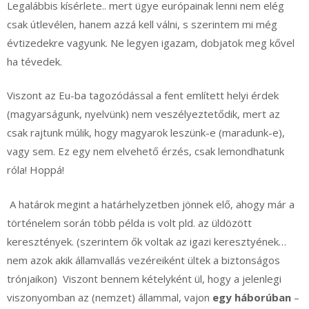
Legalábbis kísérlete.. mert ügye európainak lenni nem elég
csak útlevélen, hanem azzá kell válni, s szerintem mi még
évtizedekre vagyunk. Ne legyen igazam, dobjatok meg kővel
ha tévedek.
Viszont az Eu-ba tagozódással a fent említett helyi érdek
(magyarságunk, nyelvünk) nem veszélyeztetődik, mert az
csak rajtunk múlik, hogy magyarok leszünk-e (maradunk-e),
vagy sem. Ez egy nem elvehető érzés, csak lemondhatunk
róla! Hoppá!
A határok megint a határhelyzetben jönnek elő, ahogy már a
történelem során több példa is volt pld. az üldözött
keresztények. (szerintem ők voltak az igazi keresztyének…
nem azok akik államvallás vezéreiként ültek a biztonságos
trónjaikon) Viszont bennem kételyként ül, hogy a jelenlegi
viszonyomban az (nemzet) állammal, vajon
egy háborúban
–