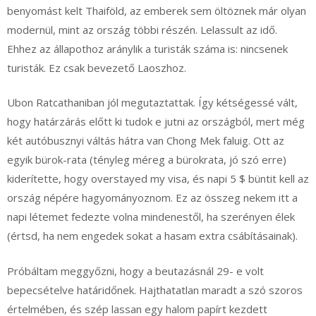
benyomást kelt Thaiföld, az emberek sem öltöznek már olyan
modernül, mint az ország többi részén. Lelassult az idő.
Ehhez az állapothoz aránylik a turisták száma is: nincsenek
turisták. Ez csak bevezető Laoszhoz.
Ubon Ratcathaniban jól megutaztattak. Így kétségessé vált,
hogy határzárás előtt ki tudok e jutni az országból, mert még
két autóbusznyi váltás hátra van Chong Mek faluig. Ott az
egyik bürok-rata (tényleg méreg a bürokrata, jó szó erre)
kiderítette, hogy overstayed my visa, és napi 5 $ büntit kell az
ország népére hagyományoznom. Ez az összeg nekem itt a
napi létemet fedezte volna mindenestől, ha szerényen élek
(értsd, ha nem engedek sokat a hasam extra csábításainak).
Próbáltam meggyőzni, hogy a beutazásnál 29- e volt
bepecsételve határidőnek. Hajthatatlan maradt a szó szoros
értelmében, és szép lassan egy halom papírt kezdett