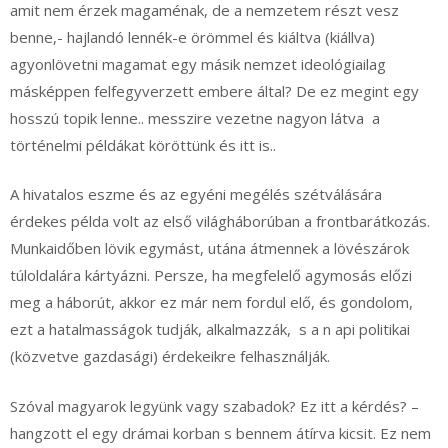
amit nem érzek magaménak, de a nemzetem részt vesz
benne,- hajlandó lennék-e örömmel és kiáltva (kiállva)
agyonlövetni magamat egy másik nemzet ideológiailag
másképpen felfegyverzett embere által? De ez megint egy
hosszú topik lenne.. messzire vezetne nagyon látva a
történelmi példákat köröttünk és itt is..
A hivatalos eszme és az egyéni megélés szétválására
érdekes példa volt az első világháborúban a frontbarátkozás.
Munkaidőben lövik egymást, utána átmennek a lövészárok
túloldalára kártyázni. Persze, ha megfelelő agymosás előzi
meg a háborút, akkor ez már nem fordul elő, és gondolom,
ezt a hatalmasságok tudják, alkalmazzák, s a n api politikai
(közvetve gazdasági) érdekeikre felhasználják.
Szóval magyarok legyünk vagy szabadok? Ez itt a kérdés? –
hangzott el egy drámai korban s bennem átírva kicsit. Ez nem