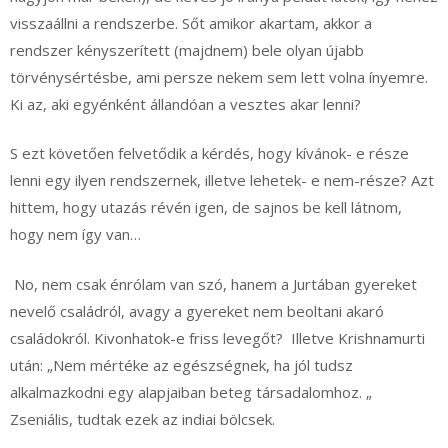
visszaállni a rendszerbe. Sőt amikor akartam, akkor a
rendszer kényszerített (majdnem) bele olyan újabb
törvénysértésbe, ami persze nekem sem lett volna ínyemre.
Ki az, aki egyénként állandóan a vesztes akar lenni?
S ezt követően felvetődik a kérdés, hogy kívánok- e része
lenni egy ilyen rendszernek, illetve lehetek- e nem-része? Azt
hittem, hogy utazás révén igen, de sajnos be kell látnom,
hogy nem így van…
No, nem csak énrólam van szó, hanem a Jurtában gyereket
nevelő családról, avagy a gyereket nem beoltani akaró
családokról. Kivonhatok-e friss levegőt? Illetve Krishnamurti
után: „Nem mértéke az egészségnek, ha jól tudsz
alkalmazkodni egy alapjaiban beteg társadalomhoz. „
Zseniális, tudtak ezek az indiai bölcsek.