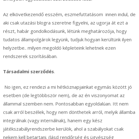
Az elkövetkezendő esszém, eszmefuttatásom innen indul, de
aki csak utazási blogra szeretne figyelni, az ugorja át ezt a
részt, habár gondolkodásunk, létünk meghatározója, hogy
tudatos állampolgárok legyünk, tudjuk hogyan kerültünk ilyen
helyzetbe.. milyen megoldó képleteink lehetnek ezen
rendszerek szorításában.
Társadalmi szerződés
.
No igen, ez rendezi a mi hétköznapjainkat egymás között jó
esetben (de legtöbbször nem), de az én viszonyomat az
állammal szemben nem. Pontosabban egyoldalúan. Itt nem
csak arról beszélek, hogy nem dönthetek arról, melyik államba
integrálnak (vagy internálnak), hanem egy kész
játékszabályrendszerbe kerülök, ahol a szabályokat csak
nekem kell betartani. (lásd rendőrség és ügyészség