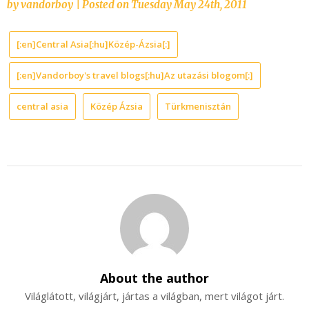
by
vandorboy
|
Posted on
Tuesday May 24th, 2011
[:en]Central Asia[:hu]Közép-Ázsia[:]
[:en]Vandorboy's travel blogs[:hu]Az utazási blogom[:]
central asia
Közép Ázsia
Türkmenisztán
About the author
Világlátott, világjárt, jártas a világban, mert világot járt.