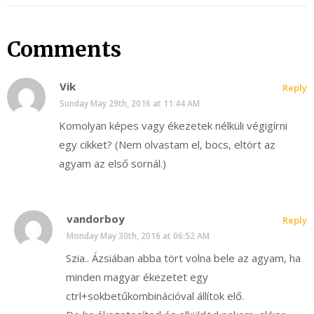
Comments
Vik
Reply
Sunday May 29th, 2016 at 11:44 AM
Komolyan képes vagy ékezetek nélküli végigírni
egy cikket? (Nem olvastam el, bocs, eltört az
agyam az első sornál.)
vandorboy
Reply
Monday May 30th, 2016 at 06:52 AM
Szia.. Ázsiában abba tört volna bele az agyam, ha
minden magyar ékezetet egy
ctrl+sokbetűkombinációval állítok elő.