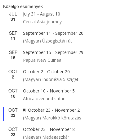
Közelgő események
JUL
July 31
-
August 10
31
Cental Asia journey
SEP
September 11
-
September 20
11
(Magyar) Üzbegisztán út
SEP
September 15
-
September 29
15
Papua New Guinea
OCT
October 2
-
October 20
2
(Magyar) Indonézia 5 sziget
OCT
October 10
-
November 5
10
Africa overland safari
OCT
Featured
October 23
-
November 2
23
(Magyar) Marokkó körutazás
OCT
October 23
-
November 8
23
(Magyar) Madagaszkár