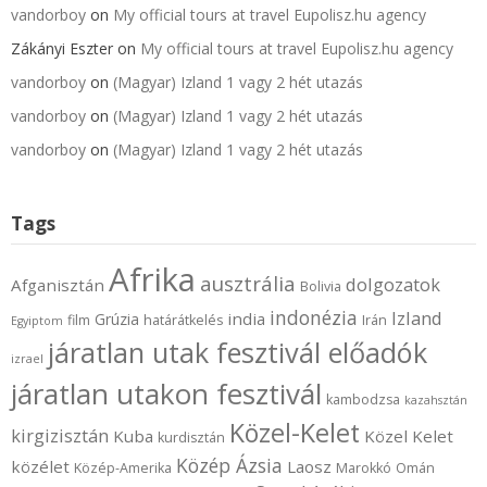
vandorboy
on
My official tours at travel Eupolisz.hu agency
Zákányi Eszter
on
My official tours at travel Eupolisz.hu agency
vandorboy
on
(Magyar) Izland 1 vagy 2 hét utazás
vandorboy
on
(Magyar) Izland 1 vagy 2 hét utazás
vandorboy
on
(Magyar) Izland 1 vagy 2 hét utazás
Tags
Afrika
ausztrália
dolgozatok
Afganisztán
Bolivia
indonézia
Izland
india
Grúzia
film
határátkelés
Irán
Egyiptom
járatlan utak fesztivál előadók
izrael
járatlan utakon fesztivál
kambodzsa
kazahsztán
Közel-Kelet
kirgizisztán
Kuba
Közel Kelet
kurdisztán
Közép Ázsia
közélet
Laosz
Közép-Amerika
Marokkó
Omán