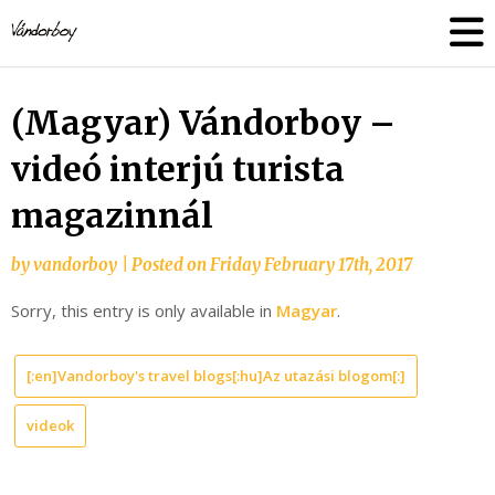
Skip
vandorboy
to
content
(Magyar) Vándorboy –
videó interjú turista
magazinnál
by
vandorboy
|
Posted on
Friday February 17th, 2017
Sorry, this entry is only available in
Magyar
.
[:en]Vandorboy's travel blogs[:hu]Az utazási blogom[:]
videok