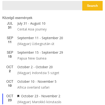
Search
Közelgő események
JUL
July 31
-
August 10
31
Cental Asia journey
SEP
September 11
-
September 20
11
(Magyar) Üzbegisztán út
SEP
September 15
-
September 29
15
Papua New Guinea
OCT
October 2
-
October 20
2
(Magyar) Indonézia 5 sziget
OCT
October 10
-
November 5
10
Africa overland safari
OCT
Featured
October 23
-
November 2
23
(Magyar) Marokkó körutazás