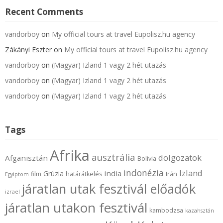
Recent Comments
vandorboy
on
My official tours at travel Eupolisz.hu agency
Zákányi Eszter
on
My official tours at travel Eupolisz.hu agency
vandorboy
on
(Magyar) Izland 1 vagy 2 hét utazás
vandorboy
on
(Magyar) Izland 1 vagy 2 hét utazás
vandorboy
on
(Magyar) Izland 1 vagy 2 hét utazás
Tags
Afrika
ausztrália
dolgozatok
Afganisztán
Bolivia
indonézia
Izland
india
Grúzia
film
határátkelés
Irán
Egyiptom
járatlan utak fesztivál előadók
izrael
járatlan utakon fesztivál
kambodzsa
kazahsztán