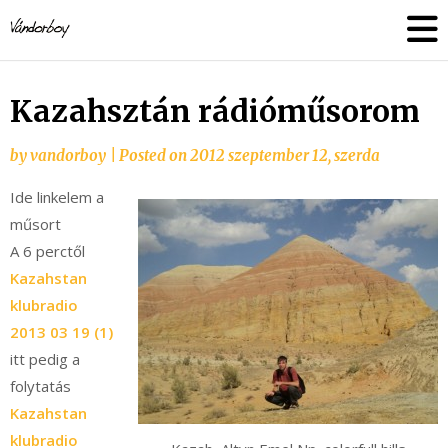
Skip
vandorboy
to
content
Kazahsztán rádióműsorom
by
vandorboy
|
Posted on
2012 szeptember 12, szerda
Ide linkelem a
műsort
A 6 perctől
Kazahstan
klubradio
2013 03 19 (1)
itt pedig a
folytatás
Kazahstan
klubradio