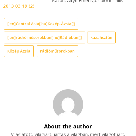
Kazah, Altyn Emel Np. colorfull hills
2013 03 19 (2)
[:en]Central Asia[:hu]Közép-Ázsia[:]
[:en]rádió műsorokban[:hu]Rádióban[:]
kazahsztán
Közép Ázsia
rádióműsorokban
About the author
Világlátott, világjárt, jártas a világban, mert világot járt.