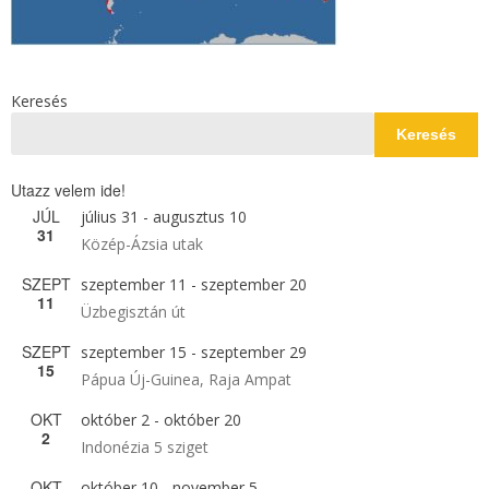
Keresés
Keresés
Utazz velem ide!
JÚL
július 31
-
augusztus 10
31
Közép-Ázsia utak
SZEPT
szeptember 11
-
szeptember 20
11
Üzbegisztán út
SZEPT
szeptember 15
-
szeptember 29
15
Pápua Új-Guinea, Raja Ampat
OKT
október 2
-
október 20
2
Indonézia 5 sziget
OKT
október 10
-
november 5