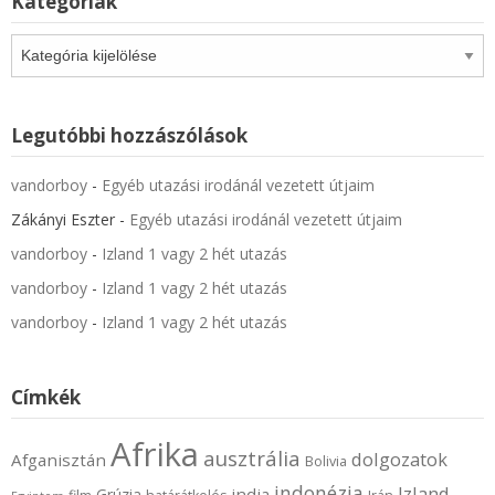
Kategóriák
Kategóriák
Legutóbbi hozzászólások
vandorboy
-
Egyéb utazási irodánál vezetett útjaim
Zákányi Eszter
-
Egyéb utazási irodánál vezetett útjaim
vandorboy
-
Izland 1 vagy 2 hét utazás
vandorboy
-
Izland 1 vagy 2 hét utazás
vandorboy
-
Izland 1 vagy 2 hét utazás
Címkék
Afrika
ausztrália
dolgozatok
Afganisztán
Bolivia
indonézia
Izland
india
Grúzia