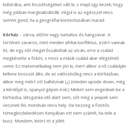
kultúrába, ami feszültségeket vált ki, s majd úgy kezeli, hogy
még jobban marginalizálódik. Végül is az egésszel nincs
semmi gond, ha a geográfiai kontextusában marad.
Kórház
– zárva, előtte nagy tumultus és hangzavar. A
történet zavaros, mint minden afrikai konfliktus, ezért vannak
itt, de egy nőt megerőszakoltak az utcán, erre a család
megkéselte a fickót, s most a másik család akar elégtételt
venni. Ez matematikailag nem jön ki, mert akkor a nő családján
kellene bosszút állni, de az valószínűleg nincs a kórházban,
akkor meg miért ott balhéznak (¿) (minden upside down, még
a kérdőjel is, spanyol gépen írok.) Minket sem engednek be a
kórházba, látogatási idő alatt sem, sőt még a jeepek sem
vesznek fel, mondván nincs hely. De bezzeg a fizetős
tömegközlekedésen Kenyában ott nem számít, ha tele a
busz. Mondom, kitört itt a jólét.