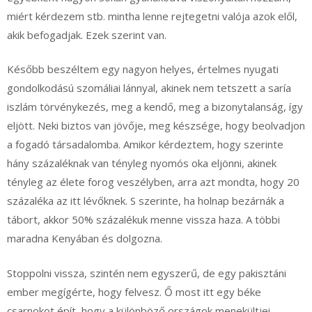
miért kérdezem stb. mintha lenne rejtegetni valója azok elől,
akik befogadjak. Ezek szerint van.
Később beszéltem egy nagyon helyes, értelmes nyugati
gondolkodású szomáliai lánnyal, akinek nem tetszett a saría
iszlám törvénykezés, meg a kendő, meg a bizonytalanság, így
eljött. Neki biztos van jövője, meg készsége, hogy beolvadjon
a fogadó társadalomba. Amikor kérdeztem, hogy szerinte
hány százaléknak van tényleg nyomós oka eljönni, akinek
tényleg az élete forog veszélyben, arra azt mondta, hogy 20
százaléka az itt lévőknek. S szerinte, ha holnap bezárnák a
tábort, akkor 50% százalékuk menne vissza haza. A többi
maradna Kenyában és dolgozna.
Stoppolni vissza, szintén nem egyszerű, de egy pakisztáni
ember megígérte, hogy felvesz. Ő most itt egy béke
csarnokot épít, hogy a különböző országok menekültjei