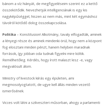
bánom a víz hiányát, de megfigyeléseim szerint ez a kettő
összekötődik. Nevezhetjük intelligenciának is egy kis
nagyképűséggel, hiszen az nem más, mint két egymáshoz
távolról kötődő dolog összekapcsolása.
Politika
– Konstitusion! Alkotmány, tavaly elfogadták, aminek
a lényegi része és aminek mindenki örül, hogy nem a központ
fog elosztani minden pénzt, hanem helyben maradnak
források, így jobban oda tudnak figyelni mire költik.
Remélhetőleg. Kérdés, hogy írott malaszt lesz -e, vagy
megvalósult álom.
Ministry of livestock kiírás egy épületen, ami
megmosolyogtatott, de ugye kell állás minden vezető
ismerősének.
Vicces volt látni a szilveszteri műsorban, ahogy a parlamenti