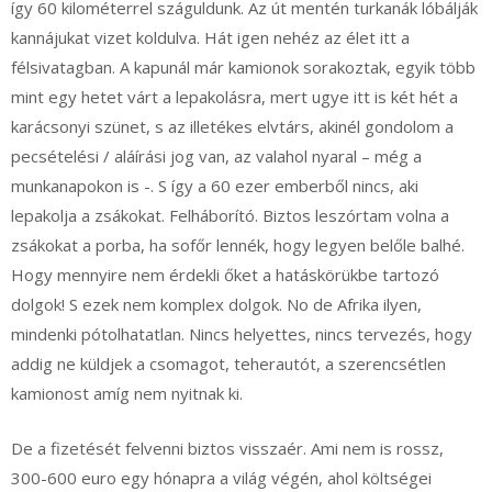
így 60 kilométerrel száguldunk. Az út mentén turkanák lóbálják
kannájukat vizet koldulva. Hát igen nehéz az élet itt a
félsivatagban. A kapunál már kamionok sorakoztak, egyik több
mint egy hetet várt a lepakolásra, mert ugye itt is két hét a
karácsonyi szünet, s az illetékes elvtárs, akinél gondolom a
pecsételési / aláírási jog van, az valahol nyaral – még a
munkanapokon is -. S így a 60 ezer emberből nincs, aki
lepakolja a zsákokat. Felháborító. Biztos leszórtam volna a
zsákokat a porba, ha sofőr lennék, hogy legyen belőle balhé.
Hogy mennyire nem érdekli őket a hatáskörükbe tartozó
dolgok! S ezek nem komplex dolgok. No de Afrika ilyen,
mindenki pótolhatatlan. Nincs helyettes, nincs tervezés, hogy
addig ne küldjek a csomagot, teherautót, a szerencsétlen
kamionost amíg nem nyitnak ki.
De a fizetését felvenni biztos visszaér. Ami nem is rossz,
300-600 euro egy hónapra a világ végén, ahol költségei