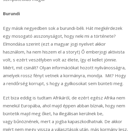
Burundi
Egy másik negyedben sok a burundi-béli. Hát megkérdezek
egy mosogató asszonyságot, hogy neki mi a története?
Elmondása szerint (ezt a magyar jogi nyelvet akkor
használom, ha nem hiszem el a storyt) Ő emberjogi aktivista
volt, s ezért veszélyben volt az élete, így el kellet jönnie.
Miért, mit csinált? Olyan információkat hozott nyilvánosságra,
amelyek rossz fényt vetnek a kormányra, mondja. Mit? Hogy
a rendőrség korrupt, s hogy a gyilkosokat sem bünteti meg.
Ezt biza eddig is tudtam Afrikáról, de ezért egész Afrika nem
menekül Europába, ahol majd éppen abban bíznak, hogy nem
büntetik majd meg őket, ha illegálisan kerülnek be,
vagy bűnöznének, mert a jogba kapaszkodhatnak. De akkor
miért nem megy vissza a választások után, más kormány lesz,