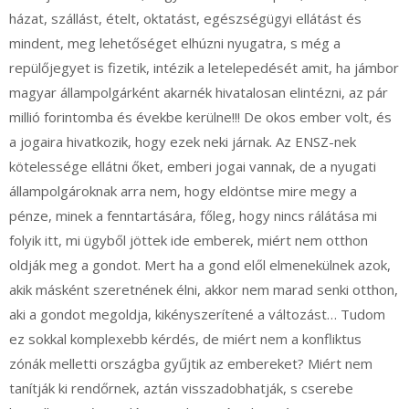
házat, szállást, ételt, oktatást, egészségügyi ellátást és
mindent, meg lehetőséget elhúzni nyugatra, s még a
repülőjegyet is fizetik, intézik a letelepedését amit, ha jámbor
magyar állampolgárként akarnék hivatalosan elintézni, az pár
millió forintomba és évekbe kerülne!!! De okos ember volt, és
a jogaira hivatkozik, hogy ezek neki járnak. Az ENSZ-nek
kötelessége ellátni őket, emberi jogai vannak, de a nyugati
állampolgároknak arra nem, hogy eldöntse mire megy a
pénze, minek a fenntartására, főleg, hogy nincs rálátása mi
folyik itt, mi ügyből jöttek ide emberek, miért nem otthon
oldják meg a gondot. Mert ha a gond elől elmenekülnek azok,
akik másként szeretnének élni, akkor nem marad senki otthon,
aki a gondot megoldja, kikényszerítené a változást… Tudom
ez sokkal komplexebb kérdés, de miért nem a konfliktus
zónák melletti országba gyűjtik az embereket? Miért nem
tanítják ki rendőrnek, aztán visszadobhatják, s cserebe