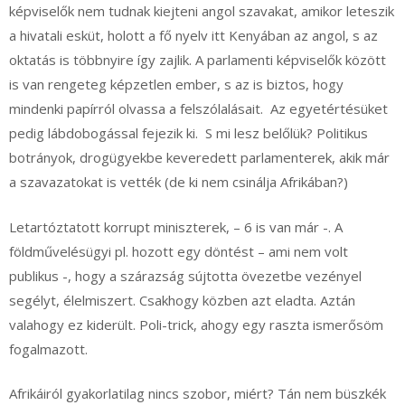
képviselők nem tudnak kiejteni angol szavakat, amikor leteszik
a hivatali esküt, holott a fő nyelv itt Kenyában az angol, s az
oktatás is többnyire így zajlik. A parlamenti képviselők között
is van rengeteg képzetlen ember, s az is biztos, hogy
mindenki papírról olvassa a felszólalásait. Az egyetértésüket
pedig lábdobogással fejezik ki. S mi lesz belőlük? Politikus
botrányok, drogügyekbe keveredett parlamenterek, akik már
a szavazatokat is vették (de ki nem csinálja Afrikában?)
Letartóztatott korrupt miniszterek, – 6 is van már -. A
földművelésügyi pl. hozott egy döntést – ami nem volt
publikus -, hogy a szárazság sújtotta övezetbe vezényel
segélyt, élelmiszert. Csakhogy közben azt eladta. Aztán
valahogy ez kiderült. Poli-trick, ahogy egy raszta ismerősöm
fogalmazott.
Afrikáiról gyakorlatilag nincs szobor, miért? Tán nem büszkék