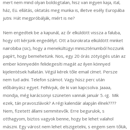
mert nem mind olyan boldogtalan, hisz van ingyen kaja, ital,
ház, Eü. ellátás, oktatás meg munka is, illetve esély Europába
jutni. Hát megpróbálják, miért is ne?
Nem engedtek be a kapunál, az őr elküldött vissza a faluba,
hogy ott kérjünk engedélyt. Ott a bürokrata elküldött minket
nairobiba (sic), hogy a menekültügyi minisztériumból hozzunk
papírt, hogy bemehetünk. Nos, egy 20 órás zötyögés után az
ember könnyedén felidegesíti magát az ilyen könnyed
kijelentések hallatán. Végül kérek tőle email címet. Persze
nem tud adni. Telefon számot. Vagy húsz perc után
előbányász egyet. Felhívjuk, de ki van kapcsolva. Jaaaa,
mondja, még karácsonyi szüneten vannak január 5.-ig. Mik
ezek, tán pravoszlávok? A régi kalendár alapján élnek????
Nem, fizetett állami semmitevők. Erre begurulok, s
otthagyom, biztos vagyok benne, hogy be lehet valahol
mászni. Egy várost nem lehet elszigetelni, s engem sem tőlük,