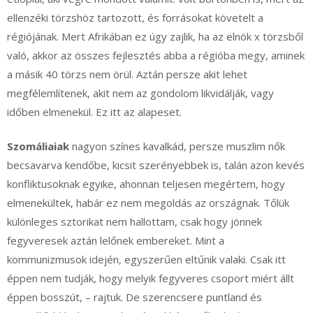
ellenzéki törzshöz tartozott, és forrásokat követelt a
régiójának. Mert Afrikában ez úgy zajlik, ha az elnök x törzsből
való, akkor az összes fejlesztés abba a régióba megy, aminek
a másik 40 törzs nem örül. Aztán persze akit lehet
megfélemlítenek, akit nem az gondolom likvidálják, vagy
időben elmenekül. Ez itt az alapeset.
Szomáliaiak
nagyon színes kavalkád, persze muszlim nők
becsavarva kendőbe, kicsit szerényebbek is, talán azon kevés
konfliktusoknak egyike, ahonnan teljesen megértem, hogy
elmenekültek, habár ez nem megoldás az országnak. Tőlük
különleges sztorikat nem hallottam, csak hogy jönnek
fegyveresek aztán lelőnek embereket. Mint a
kommunizmusok idején, egyszerűen eltűnik valaki. Csak itt
éppen nem tudják, hogy melyik fegyveres csoport miért állt
éppen bosszút, – rajtuk. De szerencsere puntland és