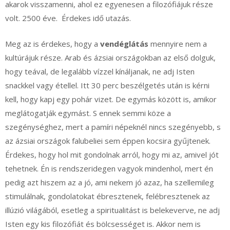
akarok visszamenni, ahol ez egyenesen a filozófiájuk része
volt. 2500 éve. Érdekes idő utazás.
Meg az is érdekes, hogy a
vendéglátás
mennyire nem a
kultúrájuk része. Arab és ázsiai országokban az első dolguk,
hogy teával, de legalább vízzel kínáljanak, ne adj Isten
snackkel vagy étellel. Itt 30 perc beszélgetés után is kérni
kell, hogy kapj egy pohár vizet. De egymás között is, amikor
meglátogatják egymást. S ennek semmi köze a
szegénységhez, mert a pamíri népeknél nincs szegényebb, s
az ázsiai országok falubeliei sem éppen kocsira gyűjtenek.
Érdekes, hogy hol mit gondolnak arról, hogy mi az, amivel jót
tehetnek. Én is rendszeridegen vagyok mindenhol, mert én
pedig azt hiszem az a jó, ami nekem jó azaz, ha szellemileg
stimulálnak, gondolatokat ébresztenek, felébresztenek az
illúzió világából, esetleg a spiritualitást is belekeverve, ne adj
Isten egy kis filozófiát és bölcsességet is. Akkor nem is