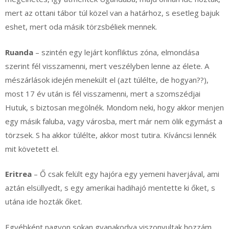
mert az ottani tábor túl közel van a határhoz, s esetleg bajuk
eshet, mert oda másik törzsbéliek mennek.
Ruanda
– szintén egy lejárt konfliktus zóna, elmondása
szerint fél visszamenni, mert veszélyben lenne az élete. A
mészárlások idején menekült el (azt túlélte, de hogyan??),
most 17 év után is fél visszamenni, mert a szomszédjai
Hutuk, s biztosan megölnék. Mondom neki, hogy akkor menjen
egy másik faluba, vagy városba, mert már nem ölik egymást a
törzsek. S ha akkor túlélte, akkor most tutira. Kíváncsi lennék
mit követett el.
Eritrea
– Ő csak felült egy hajóra egy yemeni haverjával, ami
aztán elsüllyedt, s egy amerikai hadihajó mentette ki őket, s
utána ide hozták őket.
Egyébként nagyon sokan gyanakodva viszonyultak hozzám,