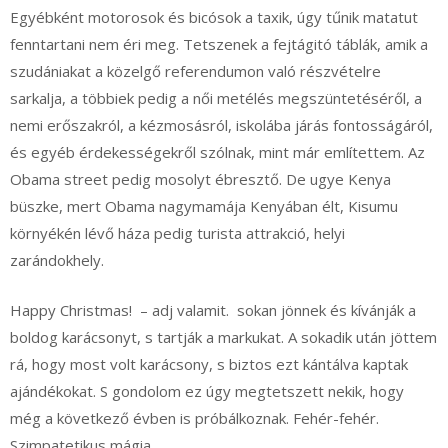
Egyébként motorosok és bicósok a taxik, úgy tűnik matatut
fenntartani nem éri meg. Tetszenek a fejtágitó táblák, amik a
szudániakat a közelgő referendumon való részvételre
sarkalja, a többiek pedig a női metélés megszüntetéséről, a
nemi erőszakról, a kézmosásról, iskolába járás fontosságáról,
és egyéb érdekességekről szólnak, mint már említettem. Az
Obama street pedig mosolyt ébresztő. De ugye Kenya
büszke, mert Obama nagymamája Kenyában élt, Kisumu
környékén lévő háza pedig turista attrakció, helyi
zarándokhely.
Happy Christmas! – adj valamit. sokan jönnek és kívánják a
boldog karácsonyt, s tartják a markukat. A sokadik után jöttem
rá, hogy most volt karácsony, s biztos ezt kántálva kaptak
ajándékokat. S gondolom ez úgy megtetszett nekik, hogy
még a következő évben is próbálkoznak. Fehér-fehér.
Szimpatetikus mágia.