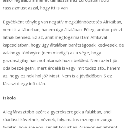
rasszizmust azzal, hogy itt is van.
Egyébként tényleg van negatív megkülönböztetés Afrikában,
nem itt a táborban, hanem úgy általában. Főleg, amikor pénzt
látnak benned. Ez az, amit megfogalmaztam Afrikával
kapcsolatban, hogy úgy általában barátságosak, kedvesek, de
valahogy többnyire (nem mindig!!) az a vége, hogy
gazdaságilag hasznot akarnak húzni belőled. Nem azért jön
oda beszélgetni, mert érdekli ki vagy, mit tudsz stb., hanem
az, hogy ez neki hol jó? Most. Nem is a jövőidőben. S ez
fárasztó egy idő után.
Iskola
A legfárasztóbb azért a gyerekseregek a falukban, ahol
ráadásul követnek, néznek, folyamatos mzungu mzungu
(white), how are you, zengik kórusban. Aranyos egyébként,