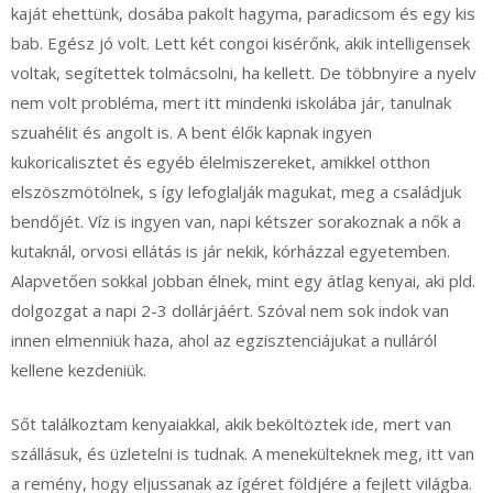
kaját ehettünk, dosába pakolt hagyma, paradicsom és egy kis
bab. Egész jó volt. Lett két congoi kisérőnk, akik intelligensek
voltak, segítettek tolmácsolni, ha kellett. De többnyire a nyelv
nem volt probléma, mert itt mindenki iskolába jár, tanulnak
szuahélit és angolt is. A bent élők kapnak ingyen
kukoricalisztet és egyéb élelmiszereket, amikkel otthon
elszöszmötölnek, s így lefoglalják magukat, meg a családjuk
bendőjét. Víz is ingyen van, napi kétszer sorakoznak a nők a
kutaknál, orvosi ellátás is jár nekik, kórházzal egyetemben.
Alapvetően sokkal jobban élnek, mint egy átlag kenyai, aki pld.
dolgozgat a napi 2-3 dollárjáért. Szóval nem sok indok van
innen elmenniük haza, ahol az egzisztenciájukat a nulláról
kellene kezdeniük.
Sőt találkoztam kenyaiakkal, akik beköltöztek ide, mert van
szállásuk, és üzletelni is tudnak. A menekülteknek meg, itt van
a remény, hogy eljussanak az ígéret földjére a fejlett világba.