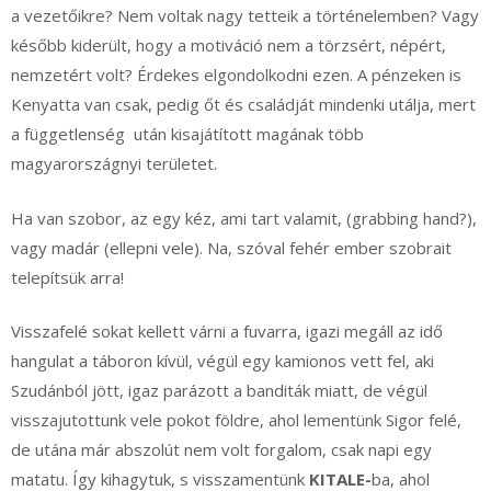
a vezetőikre? Nem voltak nagy tetteik a történelemben? Vagy
később kiderült, hogy a motiváció nem a törzsért, népért,
nemzetért volt? Érdekes elgondolkodni ezen. A pénzeken is
Kenyatta van csak, pedig őt és családját mindenki utálja, mert
a függetlenség után kisajátított magának több
magyarországnyi területet.
Ha van szobor, az egy kéz, ami tart valamit, (grabbing hand?),
vagy madár (ellepni vele). Na, szóval fehér ember szobrait
telepítsük arra!
Visszafelé sokat kellett várni a fuvarra, igazi megáll az idő
hangulat a táboron kívül, végül egy kamionos vett fel, aki
Szudánból jött, igaz parázott a banditák miatt, de végül
visszajutottunk vele pokot földre, ahol lementünk Sigor felé,
de utána már abszolút nem volt forgalom, csak napi egy
matatu. Így kihagytuk, s visszamentünk
KITALE-
ba, ahol