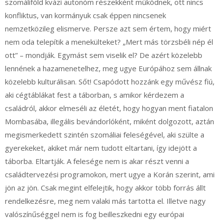
szomáliföld kvázi autonóm részekként működnek, ott nincs
konfliktus, van kormányuk csak éppen nincsenek
nemzetközileg elismerve. Persze azt sem értem, hogy miért
nem oda telepítik a menekülteket? „Mert más törzsbéli nép él
ott” – mondják. Egymást sem viselik el? De azért közelebb
lennének a hazamenetelhez, meg ugye Európához sem állnak
közelebb kulturálisan. Sőt! Csapódott hozzánk egy művész fiú,
aki cégtáblákat fest a táborban, s amikor kérdezem a
családról, akkor elmeséli az életét, hogy hogyan ment fiatalon
Mombasába, illegális bevándorlóként, miként dolgozott, aztán
megismerkedett szintén szomáliai feleségével, aki szülte a
gyerekeket, akiket már nem tudott eltartani, így idejött a
táborba. Eltartják. A felesége nem is akar részt venni a
családtervezési programokon, mert ugye a Korán szerint, ami
jön az jön. Csak megint elfelejtik, hogy akkor több forrás állt
rendelkezésre, meg nem valaki más tartotta el. Illetve nagy
valószínűséggel nem is fog beilleszkedni egy európai