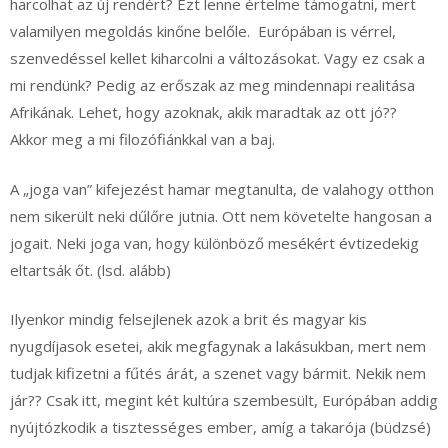
harcolhat az új rendért? Ezt lenne értelme támogatni, mert
valamilyen megoldás kinőne belőle. Európában is vérrel,
szenvedéssel kellet kiharcolni a változásokat. Vagy ez csak a
mi rendünk? Pedig az erőszak az meg mindennapi realitása
Afrikának. Lehet, hogy azoknak, akik maradtak az ott jó??
Akkor meg a mi filozófiánkkal van a baj.
A „joga van” kifejezést hamar megtanulta, de valahogy otthon
nem sikerült neki dűlőre jutnia. Ott nem követelte hangosan a
jogait. Neki joga van, hogy különböző mesékért évtizedekig
eltartsák őt. (lsd. alább)
Ilyenkor mindig felsejlenek azok a brit és magyar kis
nyugdíjasok esetei, akik megfagynak a lakásukban, mert nem
tudjak kifizetni a fűtés árát, a szenet vagy bármit. Nekik nem
jár?? Csak itt, megint két kultúra szembesült, Európában addig
nyújtózkodik a tisztességes ember, amíg a takarója (büdzsé)