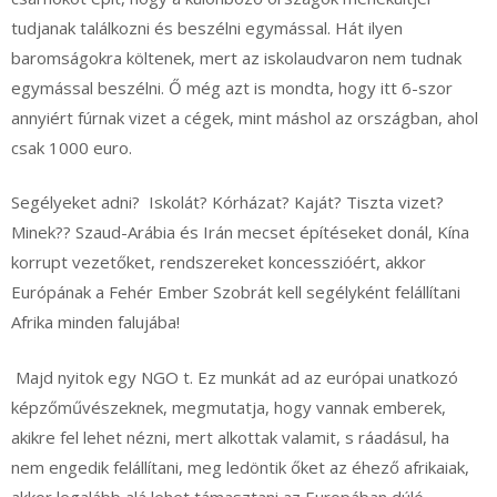
tudjanak találkozni és beszélni egymással. Hát ilyen
baromságokra költenek, mert az iskolaudvaron nem tudnak
egymással beszélni. Ő még azt is mondta, hogy itt 6-szor
annyiért fúrnak vizet a cégek, mint máshol az országban, ahol
csak 1000 euro.
Segélyeket adni? Iskolát? Kórházat? Kaját? Tiszta vizet?
Minek?? Szaud-Arábia és Irán mecset építéseket donál, Kína
korrupt vezetőket, rendszereket koncesszióért, akkor
Európának a Fehér Ember Szobrát kell segélyként felállítani
Afrika minden falujába!
Majd nyitok egy NGO t. Ez munkát ad az európai unatkozó
képzőművészeknek, megmutatja, hogy vannak emberek,
akikre fel lehet nézni, mert alkottak valamit, s ráadásul, ha
nem engedik felállítani, meg ledöntik őket az éhező afrikaiak,
akkor legalább alá lehet támasztani az Europában dúló