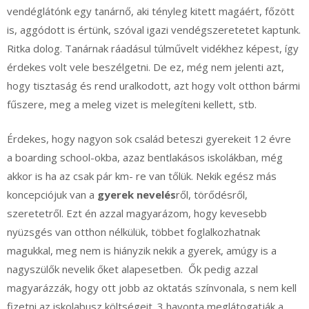
vendéglátónk egy tanárnő, aki tényleg kitett magáért, főzött
is, aggódott is értünk, szóval igazi vendégszeretetet kaptunk.
Ritka dolog. Tanárnak ráadásul túlművelt vidékhez képest, így
érdekes volt vele beszélgetni. De ez, még nem jelenti azt,
hogy tisztaság és rend uralkodott, azt hogy volt otthon bármi
fűszere, meg a meleg vizet is melegíteni kellett, stb.
Érdekes, hogy nagyon sok család beteszi gyerekeit 12 évre
a boarding school-okba, azaz bentlakásos iskolákban, még
akkor is ha az csak pár km- re van tőlük. Nekik egész más
koncepciójuk van a
gyerek nevelés
ről, törődésről,
szeretetről. Ezt én azzal magyarázom, hogy kevesebb
nyüzsgés van otthon nélkülük, többet foglalkozhatnak
magukkal, meg nem is hiányzik nekik a gyerek, amúgy is a
nagyszülők nevelik őket alapesetben. Ők pedig azzal
magyarázzák, hogy ott jobb az oktatás színvonala, s nem kell
fizetni az iskolabusz költségeit. 3 havonta meglátogatják a