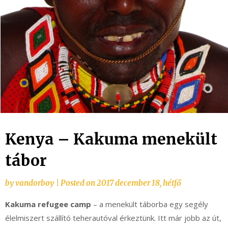
Kenya – Kakuma menekült
tábor
by
vandorboy
|
Posted on
2017 december 18, hétfő
Kakuma refugee camp
– a menekült táborba egy segély
élelmiszert szállító teherautóval érkeztünk. Itt már jobb az út,