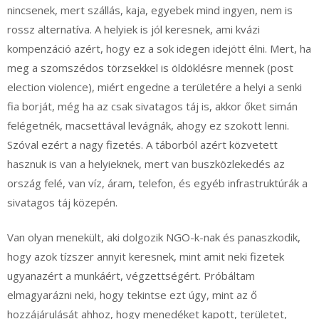
nincsenek, mert szállás, kaja, egyebek mind ingyen, nem is
rossz alternatíva. A helyiek is jól keresnek, ami kvázi
kompenzáció azért, hogy ez a sok idegen idejött élni. Mert, ha
meg a szomszédos törzsekkel is öldöklésre mennek (post
election violence), miért engedne a területére a helyi a senki
fia borját, még ha az csak sivatagos táj is, akkor őket simán
felégetnék, macsettával levágnák, ahogy ez szokott lenni.
Szóval ezért a nagy fizetés. A táborból azért közvetett
hasznuk is van a helyieknek, mert van buszközlekedés az
ország felé, van víz, áram, telefon, és egyéb infrastruktúrák a
sivatagos táj közepén.
Van olyan menekült, aki dolgozik NGO-k-nak és panaszkodik,
hogy azok tízszer annyit keresnek, mint amit neki fizetek
ugyanazért a munkáért, végzettségért. Próbáltam
elmagyarázni neki, hogy tekintse ezt úgy, mint az ő
hozzájárulását ahhoz, hogy menedéket kapott, területet,