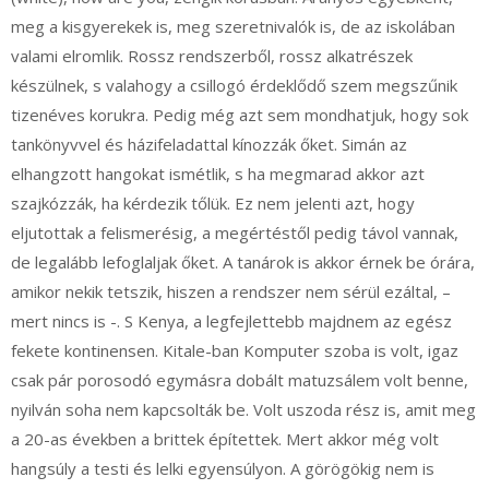
meg a kisgyerekek is, meg szeretnivalók is, de az iskolában
valami elromlik. Rossz rendszerből, rossz alkatrészek
készülnek, s valahogy a csillogó érdeklődő szem megszűnik
tizenéves korukra. Pedig még azt sem mondhatjuk, hogy sok
tankönyvvel és házifeladattal kínozzák őket. Simán az
elhangzott hangokat ismétlik, s ha megmarad akkor azt
szajkózzák, ha kérdezik tőlük. Ez nem jelenti azt, hogy
eljutottak a felismerésig, a megértéstől pedig távol vannak,
de legalább lefoglaljak őket. A tanárok is akkor érnek be órára,
amikor nekik tetszik, hiszen a rendszer nem sérül ezáltal, –
mert nincs is -. S Kenya, a legfejlettebb majdnem az egész
fekete kontinensen. Kitale-ban Komputer szoba is volt, igaz
csak pár porosodó egymásra dobált matuzsálem volt benne,
nyilván soha nem kapcsolták be. Volt uszoda rész is, amit meg
a 20-as években a brittek építettek. Mert akkor még volt
hangsúly a testi és lelki egyensúlyon. A görögökig nem is