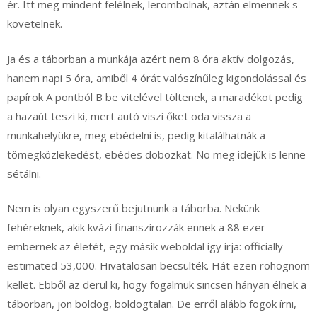
ér. Itt meg mindent felélnek, lerombolnak, aztán elmennek s
követelnek.
Ja és a táborban a munkája azért nem 8 óra aktív dolgozás,
hanem napi 5 óra, amiből 4 órát valószínűleg kigondolással és
papírok A pontból B be vitelével töltenek, a maradékot pedig
a hazaút teszi ki, mert autó viszi őket oda vissza a
munkahelyükre, meg ebédelni is, pedig kitalálhatnák a
tömegközlekedést, ebédes dobozkat. No meg idejük is lenne
sétálni.
Nem is olyan egyszerű bejutnunk a táborba. Nekünk
fehéreknek, akik kvázi finanszírozzák ennek a 88 ezer
embernek az életét, egy másik weboldal igy írja: officially
estimated 53,000. Hivatalosan becsülték. Hát ezen röhögnöm
kellet. Ebből az derül ki, hogy fogalmuk sincsen hányan élnek a
táborban, jön boldog, boldogtalan. De erről alább fogok írni,