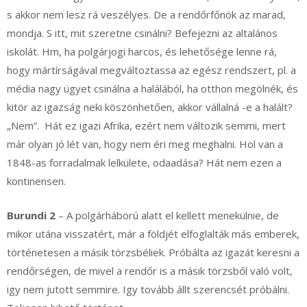
s akkor nem lesz rá veszélyes. De a rendőrfőnök az marad,
mondja. S itt, mit szeretne csinálni? Befejezni az altalános
iskolát. Hm, ha polgárjogi harcos, és lehetősége lenne rá,
hogy mártírságával megváltoztassa az egész rendszert, pl. a
média nagy ügyet csinálna a halálából, ha otthon megölnék, és
kitör az igazság neki köszönhetően, akkor vállalná -e a halált?
„Nem”. Hát ez igazi Afrika, ezért nem változik semmi, mert
már olyan jó lét van, hogy nem éri meg meghalni. Hol van a
1848-as forradalmak lelkülete, odaadása? Hát nem ezen a
kontinensen.
Burundi 2
– A polgárháború alatt el kellett menekülnie, de
mikor utána visszatért, már a földjét elfoglalták más emberek,
történetesen a másik törzsbéliek. Próbálta az igazát keresni a
rendőrségen, de mivel a rendőr is a másik törzsből való volt,
igy nem jutott semmire. Igy tovább állt szerencsét próbálni.