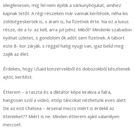
ideiglenesen, míg fel nem építik a sárkunyhójukat, amihez
kapnak tetőt. A régi részeken már vannak kerítések, néha kis
zöldségeskertek is, s áram is, ha fizetnek érte. Na ez a luxus
része, de a tv. az kell, arra jut pénz. Miből? Mindenki szabadon
nyithat üzletet, s gondolom ők adót sem fizetnek. A tábort
este 8- kor zárják, s reggel hatig nyugi van, igaz belül meg
zajlik az élet.
Érdekes, hogy USaid konzervekből és dobozokból készítenek
ajtót, kerítést.
Étterem – a raszta és a diktátor képe kirakva a falra,
hangosan szól a videó, etióp táncokat nézhetünk eves alatt.
De az esti Chelsea – Arsenal meccs miért is érdekli az
ittenieket?? Miért is ne. Minden étterem ajánl valamilyen
meccset.