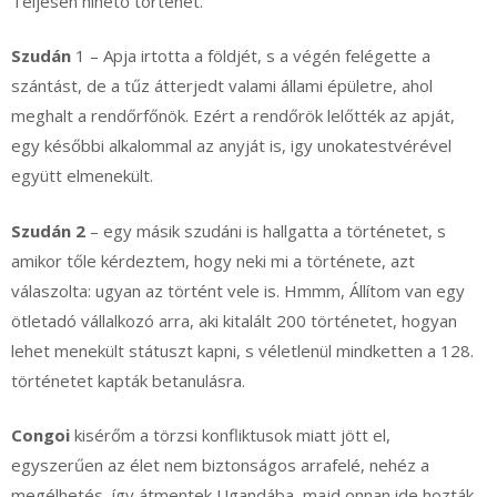
Teljesen hihető történet.
Szudán
1 – Apja irtotta a földjét, s a végén felégette a
szántást, de a tűz átterjedt valami állami épületre, ahol
meghalt a rendőrfőnök. Ezért a rendőrök lelőtték az apját,
egy későbbi alkalommal az anyját is, igy unokatestvérével
együtt elmenekült.
Szudán 2
– egy másik szudáni is hallgatta a történetet, s
amikor tőle kérdeztem, hogy neki mi a története, azt
válaszolta: ugyan az történt vele is. Hmmm, Állítom van egy
ötletadó vállalkozó arra, aki kitalált 200 történetet, hogyan
lehet menekült státuszt kapni, s véletlenül mindketten a 128.
történetet kapták betanulásra.
Congoi
kisérőm a törzsi konfliktusok miatt jött el,
egyszerűen az élet nem biztonságos arrafelé, nehéz a
megélhetés, így átmentek Ugandába, majd onnan ide hozták,