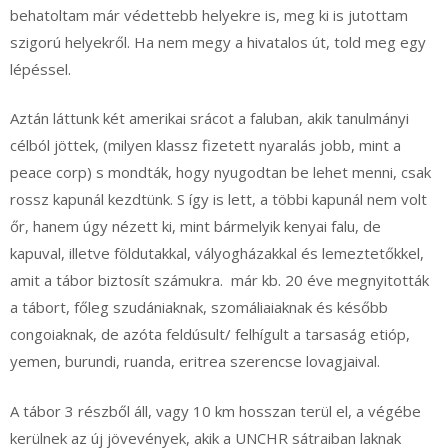
behatoltam már védettebb helyekre is, meg ki is jutottam
szigorú helyekről. Ha nem megy a hivatalos út, told meg egy
lépéssel.
Aztán láttunk két amerikai srácot a faluban, akik tanulmányi
célból jöttek, (milyen klassz fizetett nyaralás jobb, mint a
peace corp) s mondták, hogy nyugodtan be lehet menni, csak
rossz kapunál kezdtünk. S így is lett, a többi kapunál nem volt
őr, hanem úgy nézett ki, mint bármelyik kenyai falu, de
kapuval, illetve földutakkal, vályogházakkal és lemeztetőkkel,
amit a tábor biztosít számukra. már kb. 20 éve megnyitották
a tábort, főleg szudániaknak, szomáliaiaknak és később
congoiaknak, de azóta feldúsult/ felhígult a tarsaság etióp,
yemen, burundi, ruanda, eritrea szerencse lovagjaival.
A tábor 3 részből áll, vagy 10 km hosszan terül el, a végébe
kerülnek az új jövevények, akik a UNCHR sátraiban laknak