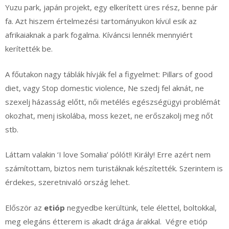
Yuzu park, japán projekt, egy elkerített üres rész, benne pár
fa. Azt hiszem értelmezési tartományukon kívül esik az
afrikaiaknak a park fogalma. Kíváncsi lennék mennyiért
kerítették be.
A főutakon nagy táblák hívják fel a figyelmet: Pillars of good
diet, vagy Stop domestic violence, Ne szedj fel aknát, ne
szexelj házasság előtt, női metélés egészségügyi problémát
okozhat, menj iskolába, moss kezet, ne erőszakolj meg nőt
stb.
Láttam valakin ‘I love Somalia’ pólót!! Király! Erre azért nem
számítottam, biztos nem turistáknak készítették. Szerintem is
érdekes, szeretnivaló ország lehet.
Először az
etióp
negyedbe kerültünk, tele élettel, boltokkal,
meg elegáns étterem is akadt drága árakkal. Végre etióp