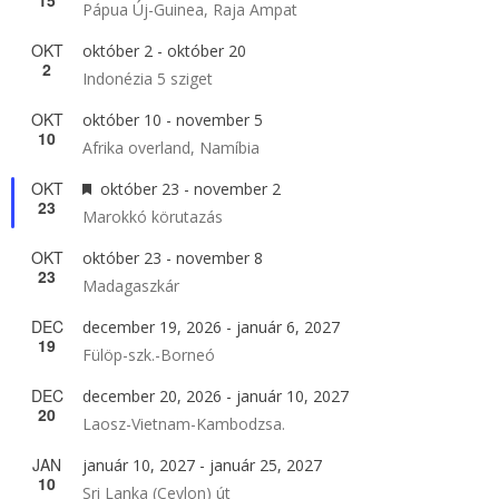
Pápua Új-Guinea, Raja Ampat
OKT
október 2
-
október 20
2
Indonézia 5 sziget
OKT
október 10
-
november 5
10
Afrika overland, Namíbia
OKT
Kiemelt
október 23
-
november 2
23
Marokkó körutazás
OKT
október 23
-
november 8
23
Madagaszkár
DEC
december 19, 2026
-
január 6, 2027
19
Fülöp-szk.-Borneó
DEC
december 20, 2026
-
január 10, 2027
20
Laosz-Vietnam-Kambodzsa.
JAN
január 10, 2027
-
január 25, 2027
10
Sri Lanka (Ceylon) út