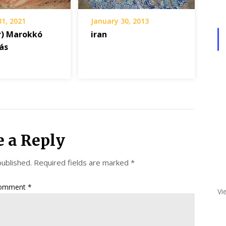
31, 2021
January 30, 2013
) Marokkó
iran
ás
e a Reply
published.
Required fields are marked
*
omment
*
Vi