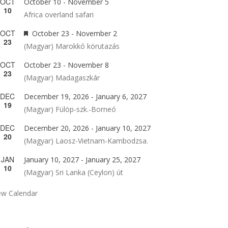
OCT
October 10
-
November 5
10
Africa overland safari
OCT
Featured
October 23
-
November 2
23
(Magyar) Marokkó körutazás
OCT
October 23
-
November 8
23
(Magyar) Madagaszkár
DEC
December 19, 2026
-
January 6, 2027
19
(Magyar) Fülöp-szk.-Borneó
DEC
December 20, 2026
-
January 10, 2027
20
(Magyar) Laosz-Vietnam-Kambodzsa.
JAN
January 10, 2027
-
January 25, 2027
10
(Magyar) Sri Lanka (Ceylon) út
ew Calendar