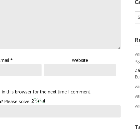
C
Ca
R
va
Email
*
Website
ag
Zá
Eu
va
in this browser for the next time I comment.
va
? Please solve:
va
T