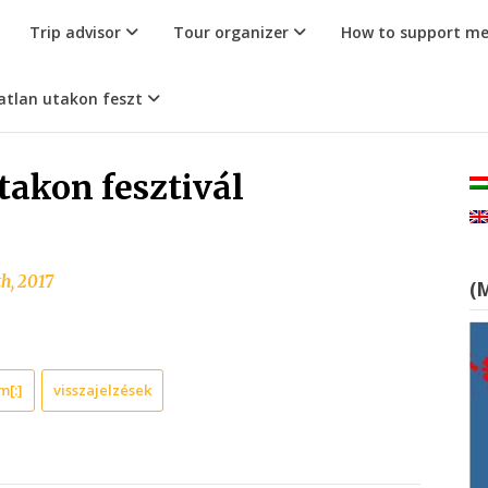
Trip advisor
Tour organizer
How to support m
atlan utakon feszt
takon fesztivál
h, 2017
(
m[:]
visszajelzések