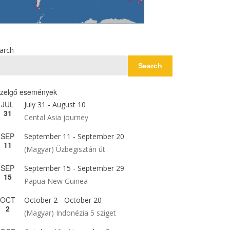
arch
Search
zelgő események
JUL
July 31
-
August 10
31
Cental Asia journey
SEP
September 11
-
September 20
11
(Magyar) Üzbegisztán út
SEP
September 15
-
September 29
15
Papua New Guinea
OCT
October 2
-
October 20
2
(Magyar) Indonézia 5 sziget