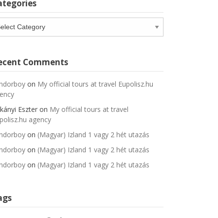
ategories
tegories
ecent Comments
ndorboy
on
My official tours at travel Eupolisz.hu
ency
kányi Eszter
on
My official tours at travel
polisz.hu agency
ndorboy
on
(Magyar) Izland 1 vagy 2 hét utazás
ndorboy
on
(Magyar) Izland 1 vagy 2 hét utazás
ndorboy
on
(Magyar) Izland 1 vagy 2 hét utazás
ags