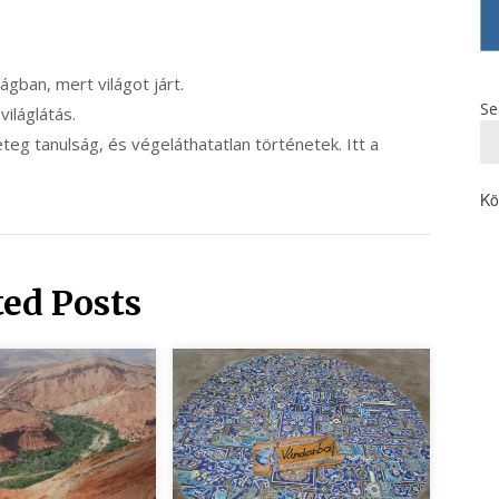
ilágban, mert világot járt.
Se
 világlátás.
eg tanulság, és végeláthatatlan történetek. Itt a
Kö
ted Posts