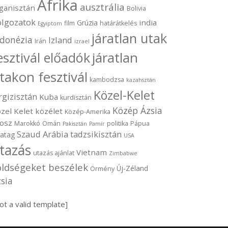
Afrika
ausztrália
ganisztán
Bolivia
olgozatok
india
Grúzia
film
határátkelés
Egyiptom
járatlan utak
ndonézia
Izland
Irán
izrael
járatlan
esztivál előadók
takon fesztivál
kambodzsa
kazahsztán
Közel-Kelet
rgizisztán
Kuba
kurdisztán
Közép Ázsia
zel Kelet
közélet
Közép-Amerika
osz
Marokkó
Omán
politika
Pápua
Pakisztán
Pamír
Szaud Arábia
tadzsikisztán
vatag
USA
tazás
Vietnam
utazás ajánlat
Zimbabwe
öldségeket beszélek
Új-Zéland
Örmény
sia
ot a valid template]