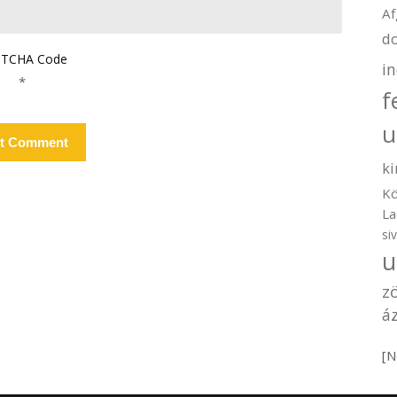
Af
d
TCHA Code
i
*
f
u
ki
Kö
La
si
u
z
áz
[N