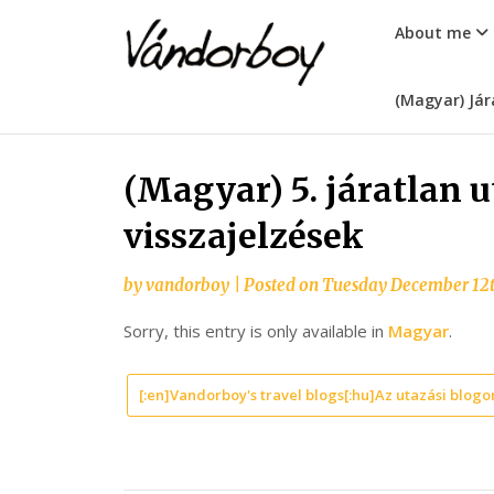
Skip
vandorboy
About me
to
content
(Magyar) Jár
(Magyar) 5. járatlan u
visszajelzések
by
vandorboy
|
Posted on
Tuesday December 12t
Sorry, this entry is only available in
Magyar
.
[:en]Vandorboy's travel blogs[:hu]Az utazási blogo