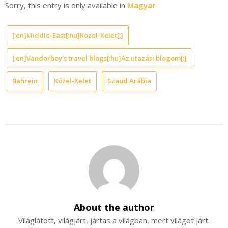
Sorry, this entry is only available in
Magyar
.
[:en]Middle-East[:hu]Közel-Kelet[:]
[:en]Vandorboy's travel blogs[:hu]Az utazási blogom[:]
Bahrein
Közel-Kelet
Szaud Arábia
About the author
Világlátott, világjárt, jártas a világban, mert világot járt.