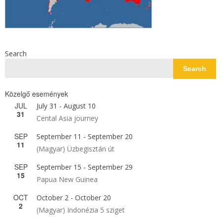
Search
Search
Közelgő események
JUL
July 31
-
August 10
31
Cental Asia journey
SEP
September 11
-
September 20
11
(Magyar) Üzbegisztán út
SEP
September 15
-
September 29
15
Papua New Guinea
OCT
October 2
-
October 20
2
(Magyar) Indonézia 5 sziget