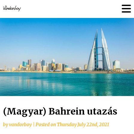
Skip
vandorboy
to
content
(Magyar) Bahrein utazás
by
vandorboy
|
Posted on
Thursday July 22nd, 2021