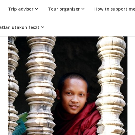
Trip advisor
Tour organizer
How to support m
atlan utakon feszt