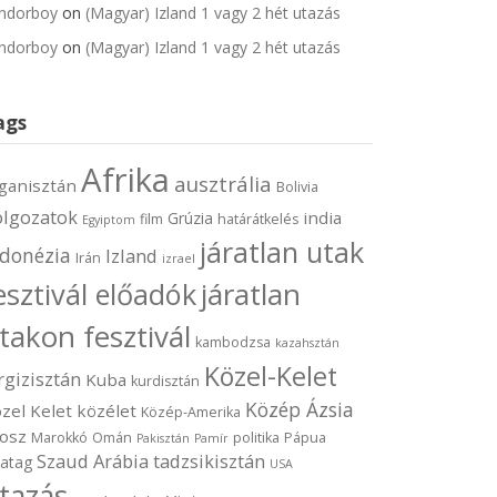
ndorboy
on
(Magyar) Izland 1 vagy 2 hét utazás
ndorboy
on
(Magyar) Izland 1 vagy 2 hét utazás
ags
Afrika
ausztrália
ganisztán
Bolivia
olgozatok
india
Grúzia
film
határátkelés
Egyiptom
járatlan utak
ndonézia
Izland
Irán
izrael
járatlan
esztivál előadók
takon fesztivál
kambodzsa
kazahsztán
Közel-Kelet
rgizisztán
Kuba
kurdisztán
Közép Ázsia
zel Kelet
közélet
Közép-Amerika
osz
Marokkó
Omán
politika
Pápua
Pakisztán
Pamír
Szaud Arábia
tadzsikisztán
vatag
USA
tazás