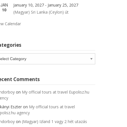
JAN
January 10, 2027
-
January 25, 2027
10
(Magyar) Sri Lanka (Ceylon) út
ew Calendar
ategories
tegories
ecent Comments
ndorboy
on
My official tours at travel Eupolisz.hu
ency
kányi Eszter
on
My official tours at travel
polisz.hu agency
ndorboy
on
(Magyar) Izland 1 vagy 2 hét utazás