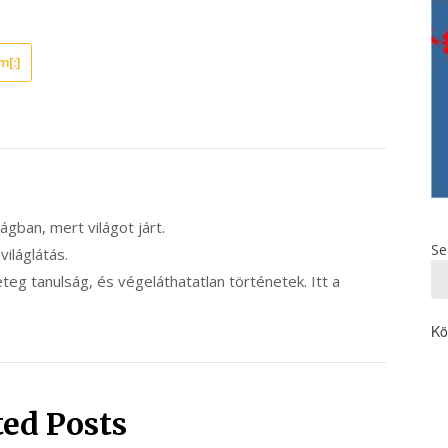
m[:]
ilágban, mert világot járt.
Se
 világlátás.
eg tanulság, és végeláthatatlan történetek. Itt a
Kö
ted Posts