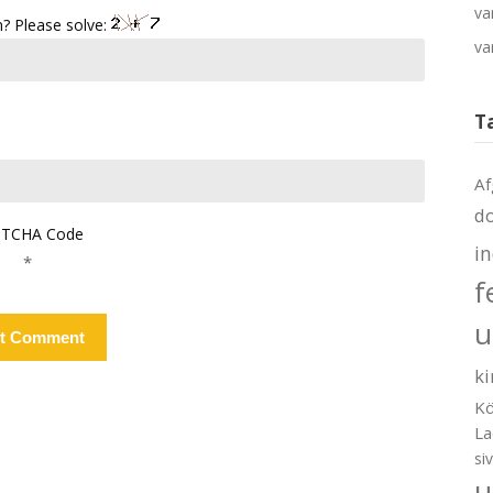
va
? Please solve:
va
T
Af
d
TCHA Code
i
*
f
u
ki
Kö
La
si
u