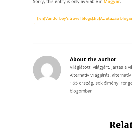
Sorry, this entry is only available in
Magyar
.
[:en]Vandorboy's travel blogs[:hu]Az utazási blogo
About the author
Világlátott, világjárt, jártas a v
Alternatív világjárás, alternatív
165 ország, sok élmény, renget
blogomban.
Rela