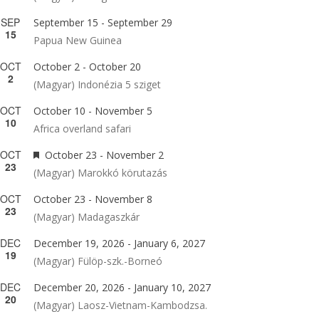
SEP
September 15
-
September 29
15
Papua New Guinea
OCT
October 2
-
October 20
2
(Magyar) Indonézia 5 sziget
OCT
October 10
-
November 5
10
Africa overland safari
OCT
Featured
October 23
-
November 2
23
(Magyar) Marokkó körutazás
OCT
October 23
-
November 8
23
(Magyar) Madagaszkár
DEC
December 19, 2026
-
January 6, 2027
19
(Magyar) Fülöp-szk.-Borneó
DEC
December 20, 2026
-
January 10, 2027
20
(Magyar) Laosz-Vietnam-Kambodzsa.