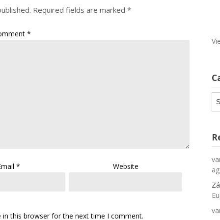
published.
Required fields are marked
*
omment
*
Vi
C
Ca
R
va
Email
*
Website
ag
Zá
Eu
va
in this browser for the next time I comment.