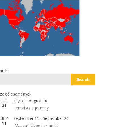
arch
Search
zelgő események
JUL
July 31
-
August 10
31
Cental Asia journey
SEP
September 11
-
September 20
11
(Magyar) Üzbegisztán út