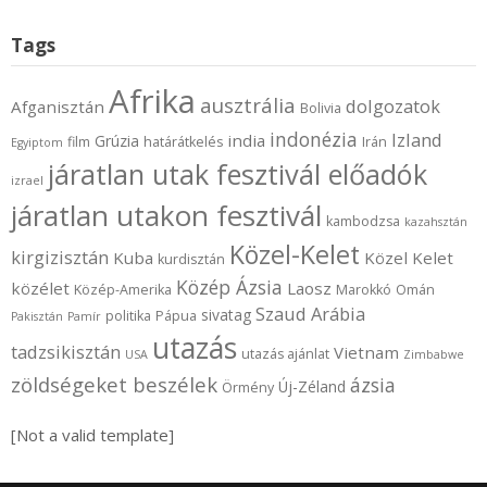
Tags
Afrika
ausztrália
dolgozatok
Afganisztán
Bolivia
indonézia
Izland
india
Grúzia
film
határátkelés
Irán
Egyiptom
járatlan utak fesztivál előadók
izrael
járatlan utakon fesztivál
kambodzsa
kazahsztán
Közel-Kelet
kirgizisztán
Kuba
Közel Kelet
kurdisztán
Közép Ázsia
közélet
Laosz
Közép-Amerika
Marokkó
Omán
Szaud Arábia
sivatag
politika
Pápua
Pakisztán
Pamír
utazás
tadzsikisztán
Vietnam
utazás ajánlat
USA
Zimbabwe
zöldségeket beszélek
ázsia
Új-Zéland
Örmény
[Not a valid template]