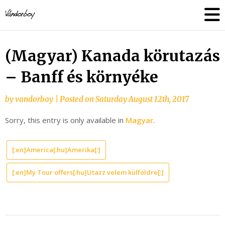
Skip
vandorboy
to
content
(Magyar) Kanada körutazás
– Banff és környéke
by
vandorboy
|
Posted on
Saturday August 12th, 2017
Sorry, this entry is only available in
Magyar
.
[:en]America[:hu]Amerika[:]
[:en]My Tour offers[:hu]Utazz velem külföldre[:]