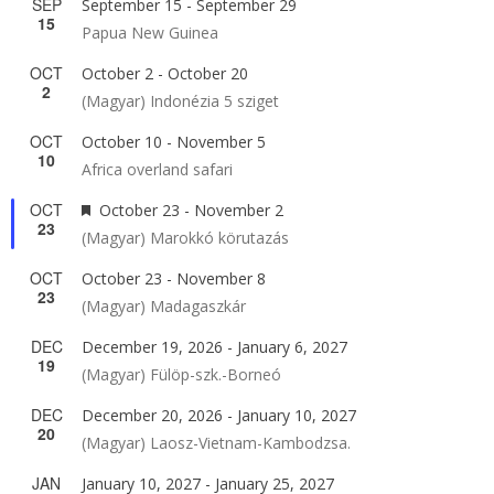
SEP
September 15
-
September 29
15
Papua New Guinea
OCT
October 2
-
October 20
2
(Magyar) Indonézia 5 sziget
OCT
October 10
-
November 5
10
Africa overland safari
OCT
Featured
October 23
-
November 2
23
(Magyar) Marokkó körutazás
OCT
October 23
-
November 8
23
(Magyar) Madagaszkár
DEC
December 19, 2026
-
January 6, 2027
19
(Magyar) Fülöp-szk.-Borneó
DEC
December 20, 2026
-
January 10, 2027
20
(Magyar) Laosz-Vietnam-Kambodzsa.
JAN
January 10, 2027
-
January 25, 2027