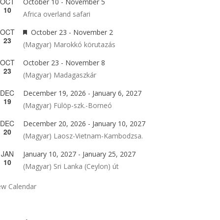
OCT
October 10
-
November 5
10
Africa overland safari
OCT
Featured
October 23
-
November 2
23
(Magyar) Marokkó körutazás
OCT
October 23
-
November 8
23
(Magyar) Madagaszkár
DEC
December 19, 2026
-
January 6, 2027
19
(Magyar) Fülöp-szk.-Borneó
DEC
December 20, 2026
-
January 10, 2027
20
(Magyar) Laosz-Vietnam-Kambodzsa.
JAN
January 10, 2027
-
January 25, 2027
10
(Magyar) Sri Lanka (Ceylon) út
ew Calendar