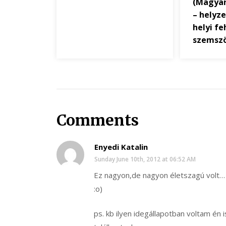
(Magyar
– helyz
helyi fe
szemsz
Comments
Enyedi Katalin
Sunday June 10th, 2012 at 06:52 AM
Ez nagyon,de nagyon életszagú volt…
:o)
ps. kb ilyen idegállapotban voltam én 