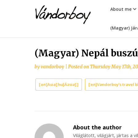
Skip
vandorboy
About me
to
content
(Magyar) Jár
(Magyar) Nepál buszú
by
vandorboy
|
Posted on
Thursday May 17th, 2
[:en]Asia[:hu]Ázsia[:]
[:en]Vandorboy's travel b
About the author
Világlátott, világjárt, jártas a v