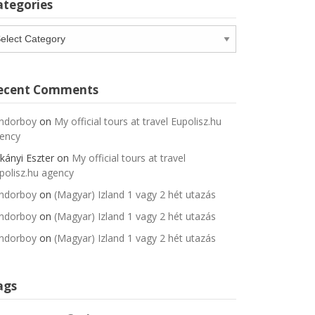
ategories
tegories
ecent Comments
ndorboy
on
My official tours at travel Eupolisz.hu
ency
kányi Eszter
on
My official tours at travel
polisz.hu agency
ndorboy
on
(Magyar) Izland 1 vagy 2 hét utazás
ndorboy
on
(Magyar) Izland 1 vagy 2 hét utazás
ndorboy
on
(Magyar) Izland 1 vagy 2 hét utazás
ags