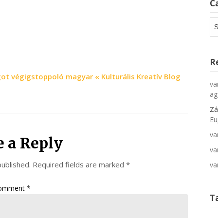
C
Ca
R
got végigstoppoló magyar « Kulturális Kreatív Blog
va
ag
Zá
Eu
va
e a Reply
va
published.
Required fields are marked
*
va
omment
*
T