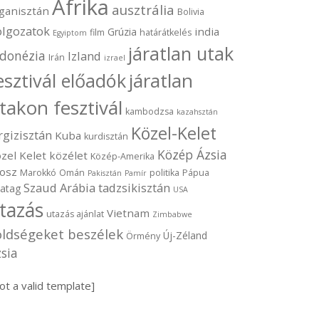
Afrika
ausztrália
ganisztán
Bolivia
olgozatok
india
Grúzia
film
határátkelés
Egyiptom
járatlan utak
ndonézia
Izland
Irán
izrael
járatlan
esztivál előadók
takon fesztivál
kambodzsa
kazahsztán
Közel-Kelet
rgizisztán
Kuba
kurdisztán
Közép Ázsia
zel Kelet
közélet
Közép-Amerika
osz
Marokkó
Omán
politika
Pápua
Pakisztán
Pamír
Szaud Arábia
tadzsikisztán
vatag
USA
tazás
Vietnam
utazás ajánlat
Zimbabwe
öldségeket beszélek
Új-Zéland
Örmény
sia
ot a valid template]