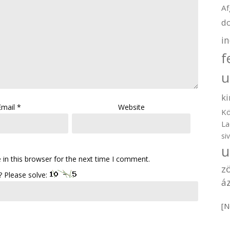
Af
d
i
f
u
ki
Email
*
Website
Kö
La
si
u
in this browser for the next time I comment.
z
 Please solve:
áz
[N