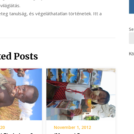
 világlátás.
eg tanulság, és végeláthatatlan történetek. Itt a
Se
ted Posts
Kö
020
November 1, 2012