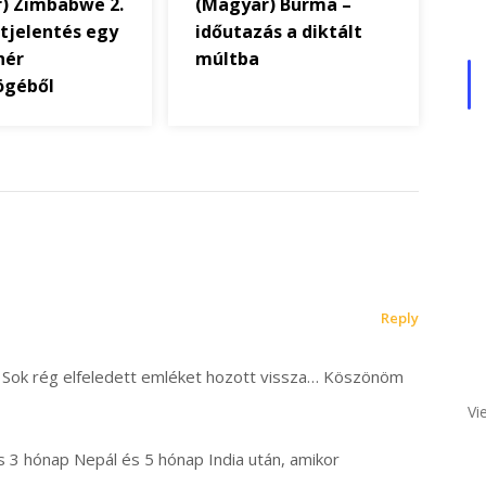
) Zimbabwe 2.
(Magyar) Burma –
etjelentés egy
időutazás a diktált
hér
múltba
ögéből
Reply
 Sok rég elfeledett emléket hozott vissza… Köszönöm
Vi
is 3 hónap Nepál és 5 hónap India után, amikor