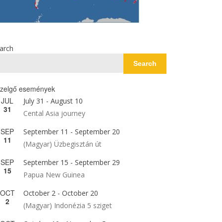
arch
Search
zelgő események
JUL
July 31
-
August 10
31
Cental Asia journey
SEP
September 11
-
September 20
11
(Magyar) Üzbegisztán út
SEP
September 15
-
September 29
15
Papua New Guinea
OCT
October 2
-
October 20
2
(Magyar) Indonézia 5 sziget