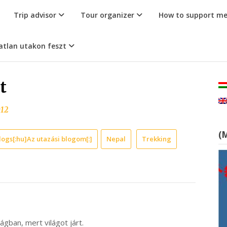
Trip advisor
Tour organizer
How to support m
atlan utakon feszt
t
012
(
logs[:hu]Az utazási blogom[:]
Nepal
Trekking
ilágban, mert világot járt.