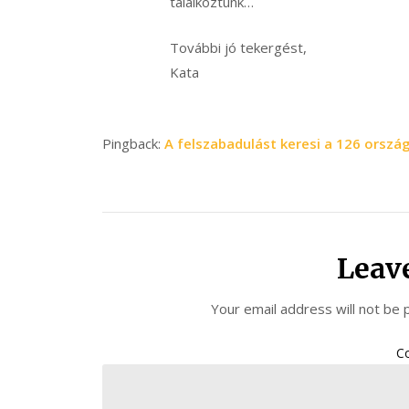
találkoztunk…
További jó tekergést,
Kata
Pingback:
A felszabadulást keresi a 126 orszá
Leav
Your email address will not be 
C