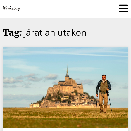
Skip
vandorboy
to
content
járatlan utakon
Tag: