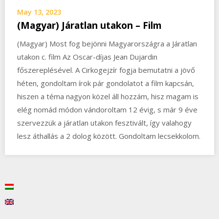
May 13, 2023
(Magyar) Járatlan utakon – Film
(Magyar) Most fog bejönni Magyarországra a Járatlan
utakon c. film Az Oscar-díjas Jean Dujardin
főszereplésével. A Cirkogejzír fogja bemutatni a jövő
héten, gondoltam írok pár gondolatot a film kapcsán,
hiszen a téma nagyon közel áll hozzám, hisz magam is
elég nomád módon vándoroltam 12 évig, s már 9 éve
szervezzük a járatlan utakon fesztivált, így valahogy
lesz áthallás a 2 dolog között. Gondoltam lecsekkolom.