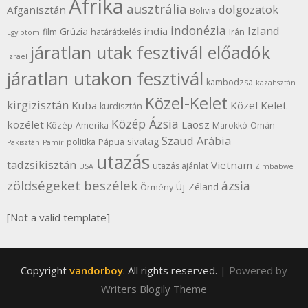
Afrika
ausztrália
dolgozatok
Afganisztán
Bolivia
indonézia
Izland
india
Grúzia
film
határátkelés
Irán
Egyiptom
járatlan utak fesztivál előadók
izrael
járatlan utakon fesztivál
kambodzsa
kazahsztán
Közel-Kelet
kirgizisztán
Kuba
Közel Kelet
kurdisztán
Közép Ázsia
közélet
Laosz
Közép-Amerika
Marokkó
Omán
Szaud Arábia
sivatag
politika
Pápua
Pakisztán
Pamír
utazás
tadzsikisztán
Vietnam
utazás ajánlat
USA
Zimbabwe
zöldségeket beszélek
ázsia
Új-Zéland
Örmény
[Not a valid template]
Copyright
vandorboy
. All rights reserved.
| Powered by
Writers Blogily Theme