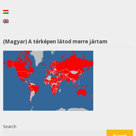
(Magyar) A térképen látod merre jártam
Search
Search