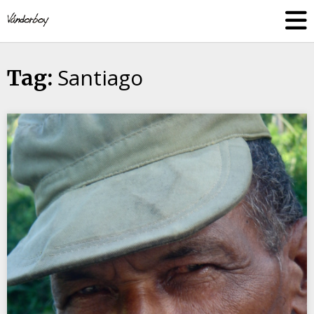
Skip
vandorboy
to
content
Santiago
Tag: