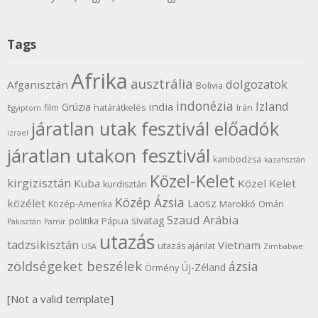
Tags
Afrika
ausztrália
dolgozatok
Afganisztán
Bolivia
indonézia
Izland
india
Grúzia
film
határátkelés
Irán
Egyiptom
járatlan utak fesztivál előadók
izrael
járatlan utakon fesztivál
kambodzsa
kazahsztán
Közel-Kelet
kirgizisztán
Kuba
Közel Kelet
kurdisztán
Közép Ázsia
közélet
Laosz
Közép-Amerika
Marokkó
Omán
Szaud Arábia
sivatag
politika
Pápua
Pakisztán
Pamír
utazás
tadzsikisztán
Vietnam
utazás ajánlat
USA
Zimbabwe
zöldségeket beszélek
ázsia
Új-Zéland
Örmény
[Not a valid template]