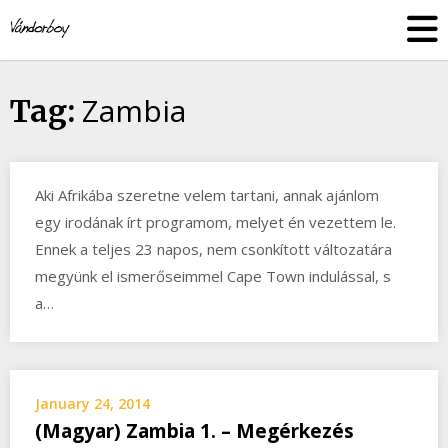
Skip
vandorboy
to
content
Zambia
Tag:
Aki Afrikába szeretne velem tartani, annak ajánlom
egy irodának írt programom, melyet én vezettem le.
Ennek a teljes 23 napos, nem csonkított változatára
megyünk el ismerőseimmel Cape Town indulással, s
a…
January 24, 2014
(Magyar) Zambia 1. – Megérkezés