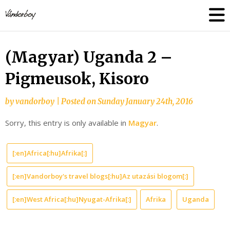
Skip
vandorboy
to
content
(Magyar) Uganda 2 –
Pigmeusok, Kisoro
by
vandorboy
|
Posted on
Sunday January 24th, 2016
Sorry, this entry is only available in
Magyar
.
[:en]Africa[:hu]Afrika[:]
[:en]Vandorboy's travel blogs[:hu]Az utazási blogom[:]
[:en]West Africa[:hu]Nyugat-Afrika[:]
Afrika
Uganda