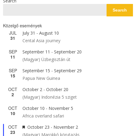
Search
Search
Közelgő események
JUL
July 31
-
August 10
31
Cental Asia journey
SEP
September 11
-
September 20
11
(Magyar) Üzbegisztán út
SEP
September 15
-
September 29
15
Papua New Guinea
OCT
October 2
-
October 20
2
(Magyar) Indonézia 5 sziget
OCT
October 10
-
November 5
10
Africa overland safari
OCT
Featured
October 23
-
November 2
23
(Magyar) Marokkó körutazás