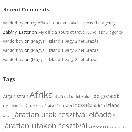
Recent Comments
vandorboy
on
My official tours at travel Eupolisz.hu agency
Zákányi Eszter
on
My official tours at travel Eupolisz.hu agency
vandorboy
on
(Magyar) Izland 1 vagy 2 hét utazás
vandorboy
on
(Magyar) Izland 1 vagy 2 hét utazás
vandorboy
on
(Magyar) Izland 1 vagy 2 hét utazás
Tags
Afrika
ausztrália
dolgozatok
Afganisztán
Bolivia
indonézia
Izland
india
Grúzia
film
határátkelés
Irán
Egyiptom
járatlan utak fesztivál előadók
izrael
járatlan utakon fesztivál
kambodzsa
kazahsztán