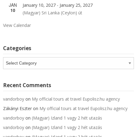
JAN
January 10, 2027
-
January 25, 2027
10
(Magyar) Sri Lanka (Ceylon) út
View Calendar
Categories
Categories
Recent Comments
vandorboy
on
My official tours at travel Eupolisz.hu agency
Zákányi Eszter
on
My official tours at travel Eupolisz.hu agency
vandorboy
on
(Magyar) Izland 1 vagy 2 hét utazás
vandorboy
on
(Magyar) Izland 1 vagy 2 hét utazás
vandorboy
on
(Magyar) Izland 1 vagy 2 hét utazás