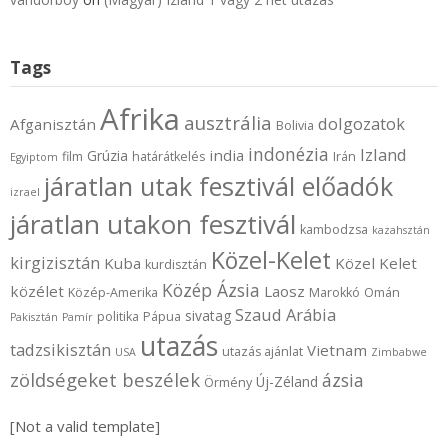
Tags
Afrika
ausztrália
dolgozatok
Afganisztán
Bolivia
indonézia
Izland
india
Grúzia
film
határátkelés
Irán
Egyiptom
járatlan utak fesztivál előadók
izrael
járatlan utakon fesztivál
kambodzsa
kazahsztán
Közel-Kelet
kirgizisztán
Kuba
Közel Kelet
kurdisztán
Közép Ázsia
közélet
Laosz
Közép-Amerika
Marokkó
Omán
Szaud Arábia
sivatag
politika
Pápua
Pakisztán
Pamír
utazás
tadzsikisztán
Vietnam
utazás ajánlat
USA
Zimbabwe
zöldségeket beszélek
ázsia
Új-Zéland
Örmény
[Not a valid template]