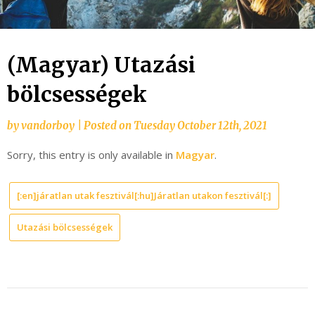
(Magyar) Utazási
bölcsességek
by
vandorboy
|
Posted on
Tuesday October 12th, 2021
Sorry, this entry is only available in
Magyar
.
[:en]járatlan utak fesztivál[:hu]Járatlan utakon fesztivál[:]
Utazási bölcsességek