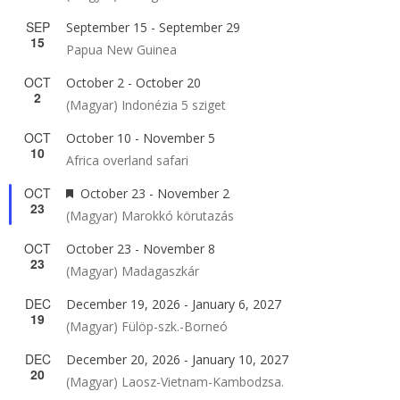
SEP
September 15
-
September 29
15
Papua New Guinea
OCT
October 2
-
October 20
2
(Magyar) Indonézia 5 sziget
OCT
October 10
-
November 5
10
Africa overland safari
OCT
Featured
October 23
-
November 2
23
(Magyar) Marokkó körutazás
OCT
October 23
-
November 8
23
(Magyar) Madagaszkár
DEC
December 19, 2026
-
January 6, 2027
19
(Magyar) Fülöp-szk.-Borneó
DEC
December 20, 2026
-
January 10, 2027
20
(Magyar) Laosz-Vietnam-Kambodzsa.