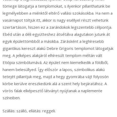
tömege látogatja a templomokat, s ilyenkor pillanthatunk be
legmélyebben a miénktől eltérő vallási szokásokba. Ha nem a
vasárnapot töltjük itt, akkor is nagy eséllyel részt vehetünk
szertartáson, hiszen ez a zarándokok legszentebb célpontja.
Ebéd után a déli együtteshez átsétálva alagutakon jutunk át
egyik épülettömbből a másikba. Zárásként a leghíresebb
gigantikus kereszt alakú Debre Grigoris templomot látogatjuk
meg. A jelképes alakjáról elhíresült templom méltán vált
Etiópia szimbólumává. Az épület nem kiemelkedik a földből,
hanem belesüllyed. Így először a lapos, szimbolikus alakú
tetejét pillantjuk meg, majd a hegy gyomrába vájt folyosón
körbe kerülve ereszkedünk alá a szent hely bejáratához. A
vörös falak elképesztő látványt nyújtanak a naplemente
színeiben.
Szállás: szálló, ellátás: reggeli.