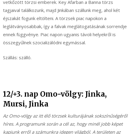
vetkőzött törzsi emberek. Key Afarban a Banna törzs
tagjaival találkozunk, majd Jinkában szállunk meg, ahol két
éjszakát fogunk eltölteni. A törzsek piac napokon a
leglátványosabbak, így a falvak meglátogatásának sorrendje
ennek függvénye. Piac napon ugyanis távoli helyekről is
összegyűlnek szocializálódni egymással.
Szállás: szálló.
12/+3. nap Omo-völgy: Jinka,
Mursi, Jinka
Az Omo-völgy az itt élő törzsek kulturájának sokszínűségéről
híres. A programunk során a cél az, hogy minél jobb képet
kapjunk erről a számunkra idegen világból. A területen az