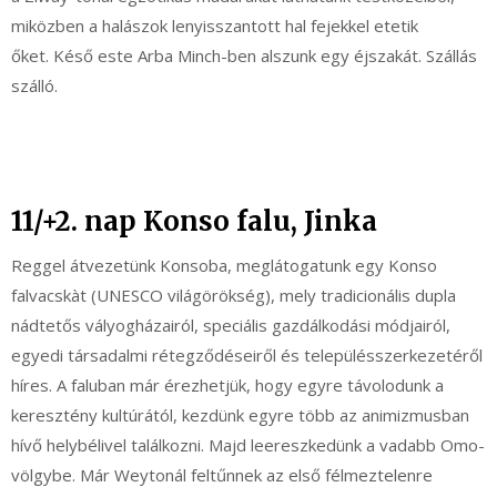
miközben a halászok lenyisszantott hal fejekkel etetik
őket. Késő este Arba Minch-ben alszunk egy éjszakát. Szállás
szálló.
11/+2. nap Konso falu, Jinka
Reggel átvezetünk Konsoba, meglátogatunk egy Konso
falvacskàt (UNESCO világörökség), mely tradicionális dupla
nádtetős vályogházairól, speciális gazdálkodási módjairól,
egyedi társadalmi rétegződéseiről és településszerkezetéről
híres. A faluban már érezhetjük, hogy egyre távolodunk a
keresztény kultúrától, kezdünk egyre több az animizmusban
hívő helybélivel találkozni. Majd leereszkedünk a vadabb Omo-
völgybe. Már Weytonál feltűnnek az első félmeztelenre