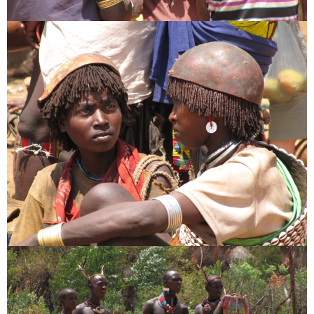
E-mail cím
*
Honlap
A nevem, e-mail címem, és weboldalcímem mentése a
böngészőben a következő hozzászólásomhoz.
Are you human? Please solve: