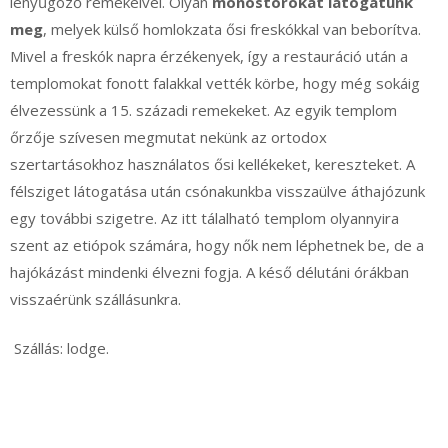
lenyűgöző remekeivel. Olyan
monostorokat látogatunk
meg
, melyek külső homlokzata ősi freskókkal van beborítva.
Mivel a freskók napra érzékenyek, így a restauráció után a
templomokat fonott falakkal vették körbe, hogy még sokáig
élvezessünk a 15. századi remekeket. Az egyik templom
őrzője szívesen megmutat nekünk az ortodox
szertartásokhoz használatos ősi kellékeket, kereszteket. A
félsziget látogatása után csónakunkba visszaülve áthajózunk
egy további szigetre. Az itt tálalható templom olyannyira
szent az etiópok számára, hogy nők nem léphetnek be, de a
hajókázást mindenki élvezni fogja. A késő délutáni órákban
visszaérünk szállásunkra.
Szállás: lodge.