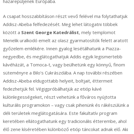
hazarepüljenek Európába.
A csapat hosszabbításon részt vevő felével ma folytathatjuk
Addisz-Abeba felfedezését. Meg lehet látogatni többek
között a
Szent George Katedrálist
, mely templomot
Menelik uralkodó emelt az olasz gyarmatosítók felett aratott
győzelem emlékére. Innen gyalog lesétálhatunk a Piazza-
negyedbe, és meglátogathatjuk Addis egyik legismertebb
kávéházát, a Tomoca-t, vagy beülhetünk egy könnyű, finom
süteményre a Bilo’s Cukrászdába. A nap további részében
Addisz-Abeba eldugottabb helyeit, boltjait, éttermeit
fedezhetjük fel. Végigpróbálhatjük az etióp kávé
különlegességeket, részt vehetünk a főváros nyújtotta
kulturális programokon – vagy csak pihenünk és rákészülünk a
déli területek meglátogatására. Este fakultatív program
keretében ellátogathatunk egy tradicionális étterembe, ahol
élő zene kíséretében különböző etióp táncokat adnak elő. Aki