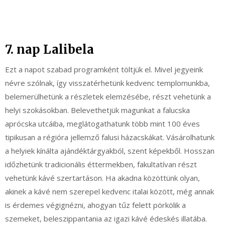
7. nap Lalibela
Ezt a napot szabad programként töltjük el. Mivel jegyeink
névre szólnak, így visszatérhetünk kedvenc templomunkba,
belemerülhetünk a részletek elemzésébe, részt vehetünk a
helyi szokásokban. Belevethetjük magunkat a falucska
aprócska utcáiba, meglátogathatunk több mint 100 éves
tipikusan a régióra jellemző falusi házacskákat. Vásárolhatunk
a helyiek kínálta ajándéktárgyakból, szent képekből. Hosszan
időzhetünk tradicionális éttermekben, fakultatívan részt
vehetünk kávé szertartáson. Ha akadna közöttünk olyan,
akinek a kávé nem szerepel kedvenc italai között, még annak
is érdemes végignézni, ahogyan tűz felett pörkölik a
szemeket, beleszippantania az igazi kávé édeskés illatába.