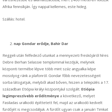
Afrika fennsíkján. Így nappal kellemes, este hideg.
Szállás: hotel.
nap Gondar erődje, Bahir Dar
Reggeli után felfedező utunkat a mennyezeti freskójáról híres
Debre Berhan Selassie templommal kezdjük, melynek
központi termébe lépve több mint száz angyalka képe
mosolyog ránk a plafonról. Gondar főbb nevezetességeit
sorba látogatjuk, melyből akad bőven, hiszen a település a 17.
században Etiópia királyi központjául szolgált.
Etiópia
legimpreszívebb erődítménye
a következő, melyet
Fasiladas uralkodó építtetett fel, majd az uralkodó kedvelt
fürdőjét is megcsodáljuk. A fürdőt ugyan csak a januári Timkat