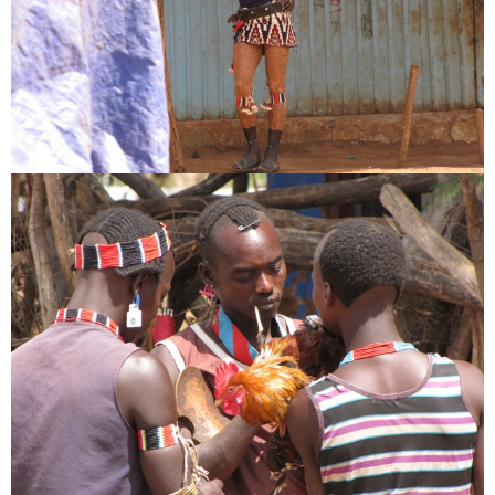
Az e-mail címet nem tesszük közzé.
A kötelező mezőket
*
karakterrel jelöltük
Hozzászólás
*
Név
*