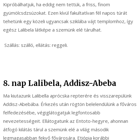
Kipróbálhatjuk, ha eddig nem tettük, a friss, finom
gyümölcsdzsúzokat. Ezen kívül fakultatívan fél napos túrát
tehetünk egy közeli ugyancsak sziklába vájt templomhoz, így
egész Lalibela látképe a szemünk elé tárulhat.
Szállás: szálló, ellátás: reggeli.
8. nap Lalibela, Addisz-Abeba
Ma kiutazunk Lalibella aprócska repterére és visszarepülünk
Addisz-Abebába. Érkezés után rögtön belelendülünk a főváros
felfedezésébe, végiglátogatjuk legfontosabb
nevezetességeit. Ellátogatunk az Entoto-hegyre, ahonnan
átfogó kilátás tárul a szemünk elé a világ második
legmagasabban fekvő fővárosára. Etiópia korábbi