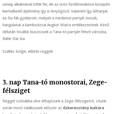
ünnep alkalmával töltik fel, de az üres fürdőmedence közepén
kiemelkedő építmény így is lenyűgöző. Valamint így láthatjuk
az ősi fák gyökereit, melyek a medence partját övezik,
hangulatuk a kambodzsai Angkor Watra emlékeztetnek. Késő
délután tovább buszozunk a Tana-tó partján fekvő városba,
Bahir Dar-ba.
Szállás: lodge, ellátás reggeli.
3. nap Tana-tó monostorai, Zege-
félsziget
Reggel csónakba ülve áthajózunk a Zege-félszigetre. Utunk
során most találkozunk először az
őskeresztény kultúra