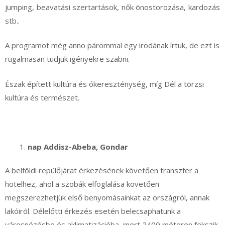
jumping, beavatási szertartások, nők önostorozása, kardozás
stb..
A programot még anno párommal egy irodának írtuk, de ezt is
rugalmasan tudjuk igényekre szabni.
Észak épített kultúra és ókereszténység, míg Dél a törzsi
kultúra és természet.
nap Addisz-Abeba, Gondar
A belföldi repülőjárat érkezésének követően transzfer a
hotelhez, ahol a szobák elfoglalása követően
megszerezhetjük első benyomásainkat az országról, annak
lakóiról. Délelőtti érkezés esetén belecsaphatunk a
városnézésbe és aklimatizációba, mert 2400 méteren fekszik