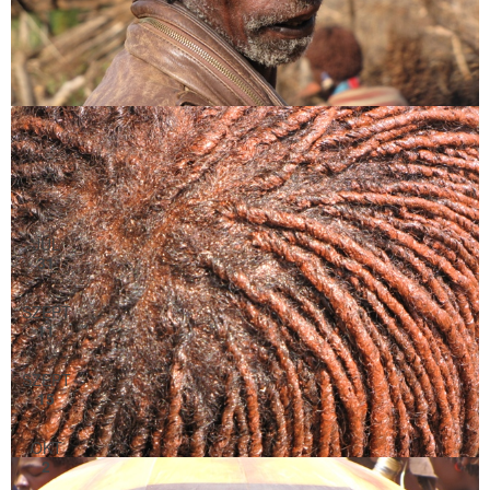
Keresés
Keresés
Utazz velem ide!
JÚL
július 31
-
augusztus 10
31
Közép-Ázsia utak
SZEPT
szeptember 11
-
szeptember 20
11
Üzbegisztán út
SZEPT
szeptember 15
-
szeptember 29
15
Pápua Új-Guinea, Raja Ampat
OKT
október 2
-
október 20
2
Indonézia 5 sziget