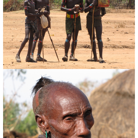
CAPTCHA Kód
*
A térképen látod merre jártam