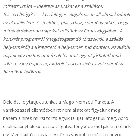
infrastruktúra – ideértve az utakat és a szállások
felszereltségét is – kezdetleges. Rugalmasan alkalmazkodunk
az aktuális lehetőségekhez, piacokhoz, eseményekhez, hogy
minél érdekesebb napokat töltsünk az Omo-völgyében. A
konkrét programról (meglátogatandó törzsekről, a szállás
helyszínéről) a túravezető a helyszínen tud dönteni. Az alábbi
napok egy tipikus utat írnak le, amit egy út járhatatlanná
válása, vagy éppen egy közeli faluban lévő törzsi esemény
bármikor felülírhat.
Délelőtt folytatjuk utunkat a Mago Nemzeti Parkba. A
várakozással ellentétben itt nem állatokat figyelünk meg,
hanem a híres mursi törzs egyik faluját látogatjuk meg. Apró
szalmakunyhók között sétálgatva fényképezhetjük le a tőlünk
oly távoli kultúra tagjait. A nők agyagból formált korongot