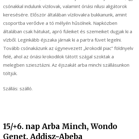
csónakkal indulunk vízilovak, valamint óriási nílusi aligátorok
keresésére. Először általában vízilovakra bukkanunk, amint
csoportba verődve a tó mélyén hűsölnek. Napközben
általában csak hátukat, apró füleiket és szemeiket dugjak ki a
vízből. Leginkább éjszaka járnak ki a partra füvet legelni.
Tovább csónakázunk az úgynevezett „krokodil piac” földnyelv
felé, ahol az óriási krokodilok tátott szájjal szoktak a
melegben sziesztázni. Az éjszakát arba minchi szállásunkon
töltjük.
Szállás: szálló.
15/+6. nap Arba Minch, Wondo
Genet, Addisz-Abeba