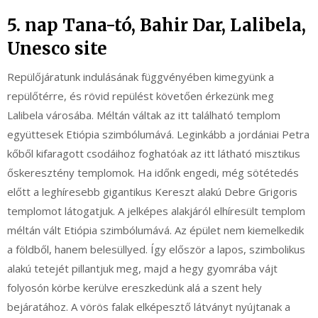
5. nap Tana-tó, Bahir Dar, Lalibela,
Unesco site
Repülőjáratunk indulásának függvényében kimegyünk a
repülőtérre, és rövid repülést követően érkezünk meg
Lalibela városába. Méltán váltak az itt található templom
együttesek Etiópia szimbólumává. Leginkább a jordániai Petra
kőből kifaragott csodáihoz foghatóak az itt látható misztikus
őskeresztény templomok. Ha időnk engedi, még sötétedés
előtt a leghíresebb gigantikus Kereszt alakú Debre Grigoris
templomot látogatjuk. A jelképes alakjáról elhíresült templom
méltán vált Etiópia szimbólumává. Az épület nem kiemelkedik
a földből, hanem belesüllyed. Így először a lapos, szimbolikus
alakú tetejét pillantjuk meg, majd a hegy gyomrába vájt
folyosón körbe kerülve ereszkedünk alá a szent hely
bejáratához. A vörös falak elképesztő látványt nyújtanak a