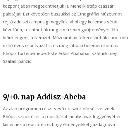
központjában megtekinthetjük II. Menelik etióp császár
palotáját. Ezt követően buszukkal az Etnográfiai Múzeumot
rejtő addiszi campusig megyünk, ahol egy kellemes sétát
követően, tekinthetjük meg a múzeum gyűjteményét. Ha
időnk engedi, a Nemzeti Múzeumban felkereshetjük Lucy több
millió éves csontvázát is és még jobban belemerülhetünk
Etiópia történelmébe. Este Addis Ababában szállunk meg.
Szállás: panzió.
9/+0. nap Addisz-Abeba
Az alap programon részt vevő utasaink búcsút vesznek
Etiópia színeitől és a repülőjárat indulásának függvényében
kimennek a repülőtérre, hogy élményeikkel gazdagodva