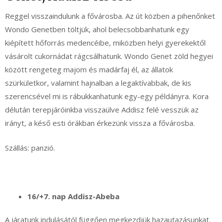
Reggel visszaindulunk a fővárosba. Az út közben a pihenőnket
Wondo Genetben töltjük, ahol belecsobbanhatunk egy
kiépített hőforrás medencéibe, miközben helyi gyerekektől
vásárolt cukornádat rágcsálhatunk. Wondo Genet zöld hegyei
között rengeteg majom és madárfaj él, az állatok
szürkületkor, valamint hajnalban a legaktívabbak, de kis
szerencsével mi is rábukkanhatunk egy-egy példányra. Kora
délután terepjáróinkba visszaülve Addisz felé vesszük az
irányt, a késő esti órákban érkezünk vissza a fővárosba.
Szállás: panzió.
16/+7. nap Addisz-Abeba
A járatunk indulásától függően megkezdjük hazautazásunkat.