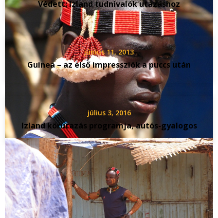
Védett: Izland tudnivalók utazáshoz
június 11, 2013
Guinea – az első impressziók a puccs után
július 3, 2016
Izland körutazás programja, autós-gyalogos
Vélemény, hozzászólás?