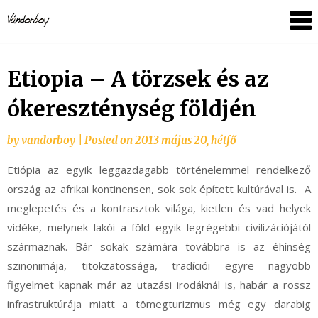
Skip
vandorboy
to
content
Etiopia – A törzsek és az
ókereszténység földjén
by
vandorboy
|
Posted on
2013 május 20, hétfő
Etiópia az egyik leggazdagabb történelemmel rendelkező
ország az afrikai kontinensen, sok sok épített kultúrával is. A
meglepetés és a kontrasztok világa, kietlen és vad helyek
vidéke, melynek lakói a föld egyik legrégebbi civilizációjától
származnak. Bár sokak számára továbbra is az éhínség
szinonimája, titokzatossága, tradíciói egyre nagyobb
figyelmet kapnak már az utazási irodáknál is, habár a rossz
infrastruktúrája miatt a tömegturizmus még egy darabig