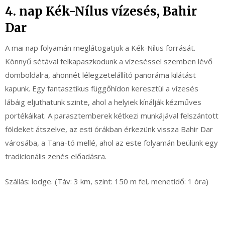
4. nap Kék-Nílus vízesés, Bahir
Dar
A mai nap folyamán meglátogatjuk a Kék-Nílus forrását.
Könnyű sétával felkapaszkodunk a vízeséssel szemben lévő
domboldalra, ahonnét lélegzetelállító panoráma kilátást
kapunk. Egy fantasztikus függőhídon keresztül a vízesés
lábáig eljuthatunk szinte, ahol a helyiek kínálják kézműves
portékáikat. A parasztemberek kétkezi munkájával felszántott
földeket átszelve, az esti órákban érkezünk vissza Bahir Dar
városába, a Tana-tó mellé, ahol az este folyamán beülünk egy
tradicionális zenés előadásra.
Szállás: lodge. (Táv: 3 km, szint: 150 m fel, menetidő: 1 óra)