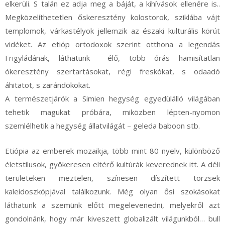
elkerüli. S talán ez adja meg a báját, a kihívások ellenére is..
Megközelíthetetlen őskeresztény kolostorok, sziklába vájt
templomok, várkastélyok jellemzik az északi kulturális körút
vidéket. Az etióp ortodoxok szerint otthona a legendás
Frigyládának, láthatunk élő, több órás hamisítatlan
ókeresztény szertartásokat, régi freskókat, s odaadó
áhitatot, s zarándokokat.
A természetjárók a Simien hegység egyedülálló világában
tehetik magukat próbára, miközben lépten-nyomon
szemlélhetik a hegység állatvilágát – geleda baboon stb.
Etiópia az emberek mozaikja, több mint 80 nyelv, különböző
életstílusok, gyökeresen eltérő kultúrák keverednek itt. A déli
területeken meztelen, színesen díszített törzsek
kaleidoszkópjával találkozunk. Még olyan ősi szokásokat
láthatunk a szemünk előtt megelevenedni, melyekről azt
gondolnánk, hogy már kiveszett globalizált világunkból… bull