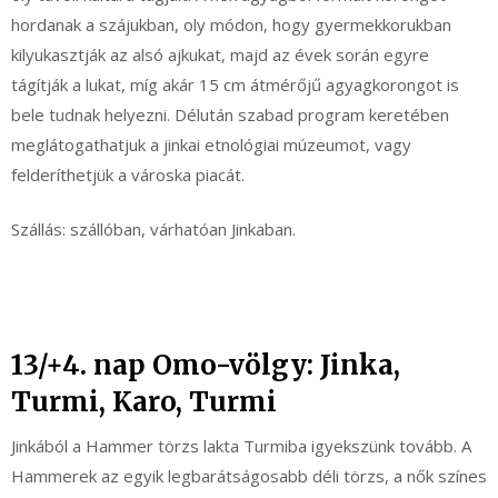
hordanak a szájukban, oly módon, hogy gyermekkorukban
kilyukasztják az alsó ajkukat, majd az évek során egyre
tágítják a lukat, míg akár 15 cm átmérőjű agyagkorongot is
bele tudnak helyezni. Délután szabad program keretében
meglátogathatjuk a jinkai etnológiai múzeumot, vagy
felderíthetjük a városka piacát.
Szállás: szállóban, várhatóan Jinkaban.
13/+4. nap Omo-völgy: Jinka,
Turmi, Karo, Turmi
Jinkából a Hammer törzs lakta Turmiba igyekszünk tovább. A
Hammerek az egyik legbarátságosabb déli törzs, a nők színes