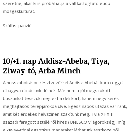
szeretné, akár ki is próbálhatja a váll kattogtató etióp
mozgáskultúrát.
Szállás: panzió.
10/+1. nap Addisz-Abeba, Tiya,
Ziway-tó, Arba Minch
A hosszabbításon résztvevőkkel Addisz-Abebát kora reggel
elhagyva elindulunk délnek. Már nem a jól megszokott
buszunkat tesszük meg ezt a déli kört, hanem négy kerék
meghajtásos terepjárókba ülve. Egész napos utazás vár ránk,
amit két érdekes helyszínen szakítunk meg. Tyia XI-XIII.
századi faragott sztéléiről híres (UNESCO világörökség), míg
a Ziway-tónál egzotikus madarakat láthatunk testközelből,