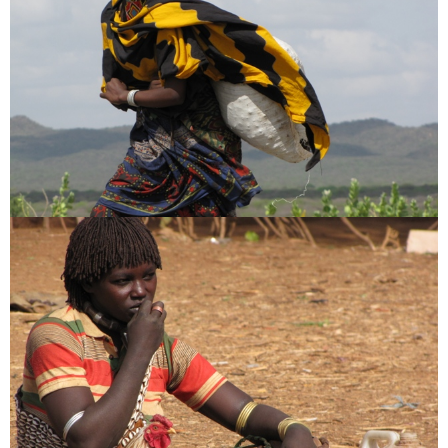
Fotók
Kelet Afrika
[:en]Africa[:hu]Afrika[:]
[:en]My Tour offers[:hu]Utazz velem külföldre[:]
Afrika
Etiópia
fotó
ortodox kereszténység
törzsek
utazás
utazás ajánlat