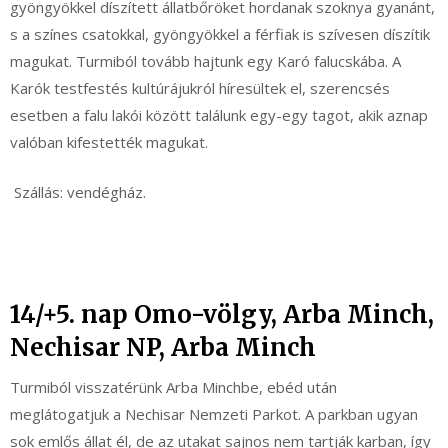
gyöngyökkel díszített állatbőröket hordanak szoknya gyanánt,
s a színes csatokkal, gyöngyökkel a férfiak is szívesen díszítik
magukat. Turmiból tovább hajtunk egy Karó falucskába. A
Karók testfestés kultúrájukról híresültek el, szerencsés
esetben a falu lakói között találunk egy-egy tagot, akik aznap
valóban kifestették magukat.
Szállás: vendégház.
14/+5. nap Omo-völgy, Arba Minch,
Nechisar NP, Arba Minch
Turmiból visszatérünk Arba Minchbe, ebéd után
meglátogatjuk a Nechisar Nemzeti Parkot. A parkban ugyan
sok emlős állat él, de az utakat sajnos nem tartják karban, így