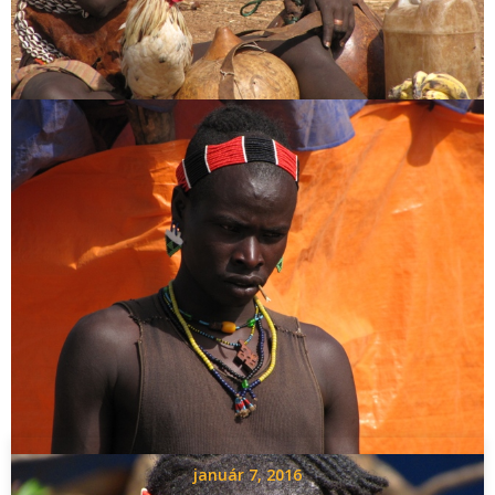
About the author
Világlátott, világjárt, jártas a világban, mert világot járt.
Alternatív világjárás, alternatív világlátás.
165 ország, sok élmény, rengeteg tanulság, és
végeláthatatlan történetek. Itt a blogomban.
Related Posts
január 7, 2016