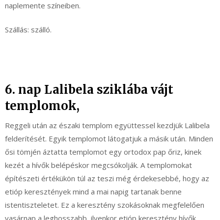
naplemente színeiben.
Szállás: szálló.
6. nap Lalibela sziklába vájt
templomok,
Reggeli után az északi templom együttessel kezdjük Lalibela
felderítését. Egyik templomot látogatjuk a másik után. Minden
ősi tömjén áztatta templomot egy ortodox pap őriz, kinek
kezét a hívők belépéskor megcsókolják. A templomokat
építészeti értékükön túl az teszi még érdekesebbé, hogy az
etióp keresztények mind a mai napig tartanak benne
istentiszteletet. Ez a keresztény szokásoknak megfelelően
vasárnap a leghosszabb, ilyenkor etióp keresztény hívők