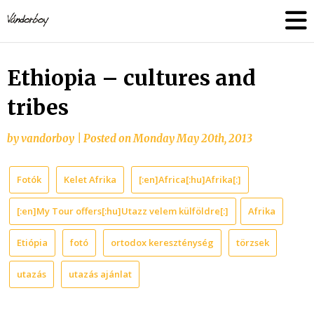
Skip
vandorboy
to
content
Ethiopia – cultures and
tribes
by
vandorboy
|
Posted on
Monday May 20th, 2013
Fotók
Kelet Afrika
[:en]Africa[:hu]Afrika[:]
[:en]My Tour offers[:hu]Utazz velem külföldre[:]
Afrika
Etiópia
fotó
ortodox kereszténység
törzsek
utazás
utazás ajánlat