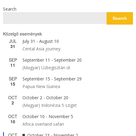
Search
Search
Közelgő események
JUL
July 31
-
August 10
31
Cental Asia journey
SEP
September 11
-
September 20
11
(Magyar) Üzbegisztán út
SEP
September 15
-
September 29
15
Papua New Guinea
OCT
October 2
-
October 20
2
(Magyar) Indonézia 5 sziget
OCT
October 10
-
November 5
10
Africa overland safari
OCT
Featured
October 23
-
November 2