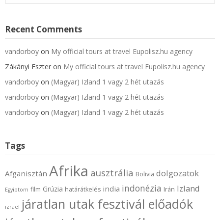
Recent Comments
vandorboy
on
My official tours at travel Eupolisz.hu agency
Zákányi Eszter
on
My official tours at travel Eupolisz.hu agency
vandorboy
on
(Magyar) Izland 1 vagy 2 hét utazás
vandorboy
on
(Magyar) Izland 1 vagy 2 hét utazás
vandorboy
on
(Magyar) Izland 1 vagy 2 hét utazás
Tags
Afrika
ausztrália
dolgozatok
Afganisztán
Bolivia
indonézia
Izland
india
Grúzia
film
határátkelés
Irán
Egyiptom
járatlan utak fesztivál előadók
izrael